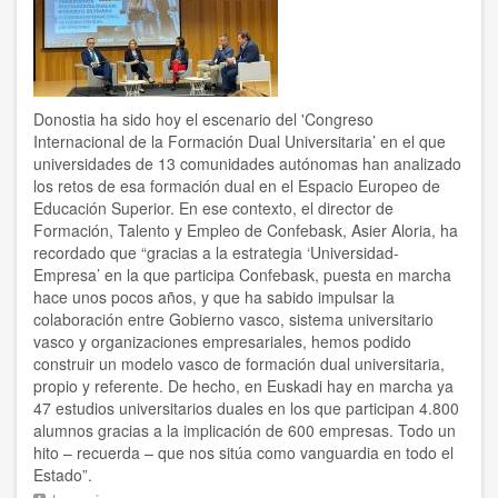
en
un
momento
de
fuerte
reducción
Donostia ha sido hoy el escenario del 'Congreso
de
Internacional de la Formación Dual Universitaria’ en el que
sus
universidades de 13 comunidades autónomas han analizado
márgenes
los retos de esa formación dual en el Espacio Europeo de
y
Educación Superior. En ese contexto, el director de
de
Formación, Talento y Empleo de Confebask, Asier Aloria, ha
la
recordado que “gracias a la estrategia ‘Universidad-
actividad”
Empresa’ en la que participa Confebask, puesta en marcha
hace unos pocos años, y que ha sabido impulsar la
colaboración entre Gobierno vasco, sistema universitario
vasco y organizaciones empresariales, hemos podido
construir un modelo vasco de formación dual universitaria,
propio y referente. De hecho, en Euskadi hay en marcha ya
47 estudios universitarios duales en los que participan 4.800
alumnos gracias a la implicación de 600 empresas. Todo un
hito – recuerda – que nos sitúa como vanguardia en todo el
Estado”.