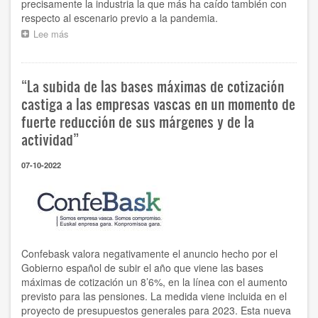
precisamente la industria la que más ha caído también con
respecto al escenario previo a la pandemia.
Lee más
sobre
Crece
en
casi
“La subida de las bases máximas de cotización
mil
el
castiga a las empresas vascas en un momento de
número
fuerte reducción de sus márgenes y de la
de
actividad”
empresas
en
Euskadi
07-10-2022
durante
el
mes
de
septiembre,
aunque
menos
Confebask valora negativamente el anuncio hecho por el
que
Gobierno español de subir el año que viene las bases
en
máximas de cotización un 8’6%, en la línea con el aumento
el
previsto para las pensiones. La medida viene incluida en el
mismo
proyecto de presupuestos generales para 2023. Esta nueva
período