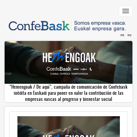
Pasar
al
Toggl
contenido
navig
principal
es
eu
“Hemengoak / De aquí”, campaña de comunicación de Confebask
inédita en Euskadi para poner en valor la contribución de las
empresas vascas al progreso y bienestar social