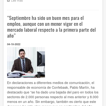
Lee más
sobre
“Hemos
construido
un
“Septiembre ha sido un buen mes para el
modelo
vasco
empleo, aunque con un menor vigor en el
de
mercado laboral respecto a la primera parte del
formación
año”
dual
universitaria,
propio
04-10-2022
y
referente
en
todo
el
Estado
en
el
que
En declaraciones a diferentes medios de comunicación, el
participan
responsable de economía de Confebask, Pablo Martín, ha
ya
destacado que “se ha dado una bajada del paro en todos los
600
sectores de 2.000 personas respecto al mes anterior y 8.000
empresas”
menos en un año. Sin embargo, también es cierto que este