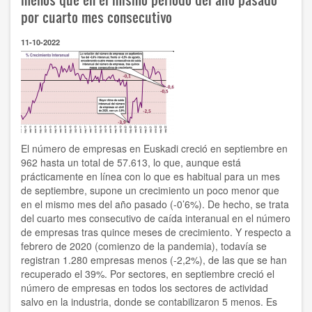
la
por cuarto mes consecutivo
profunda
desaceleración
de
11-10-2022
la
economía
vasca”
El número de empresas en Euskadi creció en septiembre en
962 hasta un total de 57.613, lo que, aunque está
prácticamente en línea con lo que es habitual para un mes
de septiembre, supone un crecimiento un poco menor que
en el mismo mes del año pasado (-0’6%). De hecho, se trata
del cuarto mes consecutivo de caída interanual en el número
de empresas tras quince meses de crecimiento. Y respecto a
febrero de 2020 (comienzo de la pandemia), todavía se
registran 1.280 empresas menos (-2,2%), de las que se han
recuperado el 39%. Por sectores, en septiembre creció el
número de empresas en todos los sectores de actividad
salvo en la industria, donde se contabilizaron 5 menos. Es