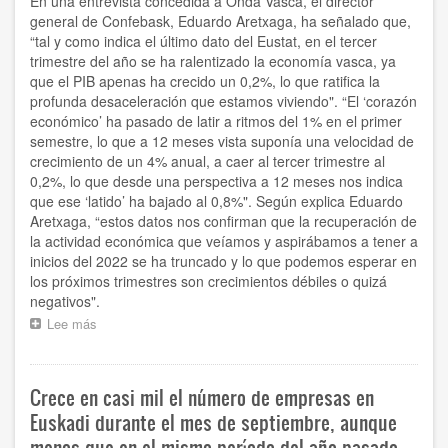
En una entrevista concedida a Onda Vasca, el director
general de Confebask, Eduardo Aretxaga, ha señalado que,
“tal y como indica el último dato del Eustat, en el tercer
trimestre del año se ha ralentizado la economía vasca, ya
que el PIB apenas ha crecido un 0,2%, lo que ratifica la
profunda desaceleración que estamos viviendo". “El ‘corazón
económico’ ha pasado de latir a ritmos del 1% en el primer
semestre, lo que a 12 meses vista suponía una velocidad de
crecimiento de un 4% anual, a caer al tercer trimestre al
0,2%, lo que desde una perspectiva a 12 meses nos indica
que ese ‘latido’ ha bajado al 0,8%". Según explica Eduardo
Aretxaga, “estos datos nos confirman que la recuperación de
la actividad económica que veíamos y aspirábamos a tener a
inicios del 2022 se ha truncado y lo que podemos esperar en
los próximos trimestres son crecimientos débiles o quizá
negativos".
Lee más
sobre
“El
último
dato
Crece en casi mil el número de empresas en
del
PIB
Euskadi durante el mes de septiembre, aunque
confirma
menos que en el mismo período del año pasado