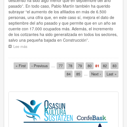
descenso ha sido algo menor que en septiembre del año
pasado”. En todo caso, Pablo Martín también ha querido
subrayar “el aumento de los afiliados en más de 6.500
personas, una cifra que, en este caso sí, mejora el dato de
septiembre del año pasado y que permite que en un año se
cuente con 17.000 ocupados más. Además, el incremento
de los cotizantes ha sido generalizada en todos los sectores,
salvo una pequeña bajada en Construcción”.
Lee más
sobre
“Septiembre
ha
sido
Paginación
Primera
« First
Página
‹ Previous
…
Página
77
Página
78
Página
79
Página
80
Página
81
Página
82
Página
83
un
página
anterior
actual
buen
Página
84
Página
85
…
Siguiente
Next ›
Última
Last »
mes
página
página
para
el
empleo,
aunque
con
un
menor
vigor
en