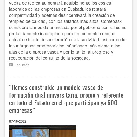
vuelta de tuerca aumentará notablemente los costes
del
laborales de las empresas en Euskadi, les restará
año
competitividad y además desincentivará la creación de
pasado
por
‘empleo de calidad’, con los salarios más altos. Confebask
cuarto
considera la medida anunciada por el gobierno central como
mes
profundamente inapropiada para un momento como el
consecutivo
actual de fuerte desaceleración de la actividad, así como de
los márgenes empresariales, añadiendo más plomo a las
alas de la empresa vasca y por lo tanto, al progreso y
recuperación del conjunto de la sociedad.
Lee más
sobre
“La
subida
de
“Hemos construido un modelo vasco de
las
bases
formación dual universitaria, propio y referente
máximas
en todo el Estado en el que participan ya 600
de
empresas”
cotización
castiga
a
07-10-2022
las
empresas
vascas