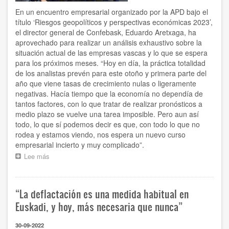
En un encuentro empresarial organizado por la APD bajo el
título ‘Riesgos geopolíticos y perspectivas económicas 2023’,
el director general de Confebask, Eduardo Aretxaga, ha
aprovechado para realizar un análisis exhaustivo sobre la
situación actual de las empresas vascas y lo que se espera
para los próximos meses. “Hoy en día, la práctica totalidad
de los analistas prevén para este otoño y primera parte del
año que viene tasas de crecimiento nulas o ligeramente
negativas. Hacía tiempo que la economía no dependía de
tantos factores, con lo que tratar de realizar pronósticos a
medio plazo se vuelve una tarea imposible. Pero aun así
todo, lo que sí podemos decir es que, con todo lo que no
rodea y estamos viendo, nos espera un nuevo curso
empresarial incierto y muy complicado”.
Lee más
sobre
“Se
nos
presenta
“La deflactación es una medida habitual en
un
curso
Euskadi, y hoy, más necesaria que nunca”
empresarial
incierto
30-09-2022