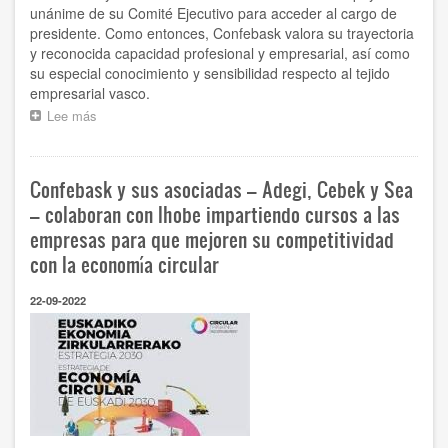
unánime de su Comité Ejecutivo para acceder al cargo de
presidente. Como entonces, Confebask valora su trayectoria
y reconocida capacidad profesional y empresarial, así como
su especial conocimiento y sensibilidad respecto al tejido
empresarial vasco.
Lee más
sobre
Confebask
apoya
la
Confebask y sus asociadas – Adegi, Cebek y Sea
candidatura
de
– colaboran con Ihobe impartiendo cursos a las
Antonio
empresas para que mejoren su competitividad
Garamendi
con la economía circular
para
renovar
como
22-09-2022
presidente
de
CEOE