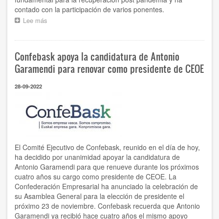
contado con la participación de varios ponentes.
Lee más
sobre
La
presidenta
de
Confebask apoya la candidatura de Antonio
Confebask,
en
Garamendi para renovar como presidente de CEOE
la
cumbre
28-09-2022
empresarial
que
celebra
en
Donostia
Deusto
Business
El Comité Ejecutivo de Confebask, reunido en el día de hoy,
Alumni
ha decidido por unanimidad apoyar la candidatura de
con
Antonio Garamendi para que renueve durante los próximos
motivo
cuatro años su cargo como presidente de CEOE. La
de
Confederación Empresarial ha anunciado la celebración de
su
su Asamblea General para la elección de presidente el
centenario
próximo 23 de noviembre. Confebask recuerda que Antonio
Garamendi ya recibió hace cuatro años el mismo apoyo