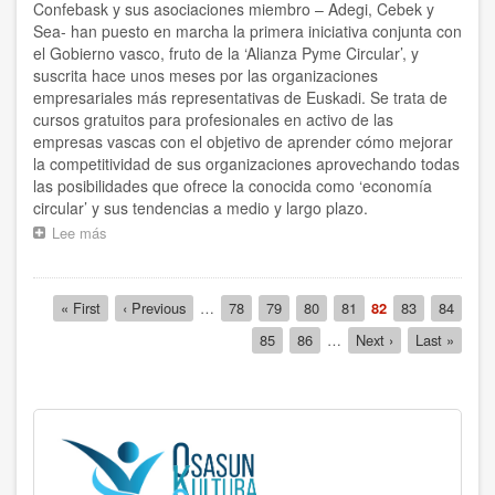
Confebask y sus asociaciones miembro – Adegi, Cebek y
Sea- han puesto en marcha la primera iniciativa conjunta con
el Gobierno vasco, fruto de la ‘Alianza Pyme Circular’, y
suscrita hace unos meses por las organizaciones
empresariales más representativas de Euskadi. Se trata de
cursos gratuitos para profesionales en activo de las
empresas vascas con el objetivo de aprender cómo mejorar
la competitividad de sus organizaciones aprovechando todas
las posibilidades que ofrece la conocida como ‘economía
circular’ y sus tendencias a medio y largo plazo.
Lee más
sobre
Confebask
y
sus
Paginación
Primera
« First
Página
‹ Previous
…
Página
78
Página
79
Página
80
Página
81
Página
82
Página
83
Página
84
asociadas
página
anterior
actual
–
Página
85
Página
86
…
Siguiente
Next ›
Última
Last »
Adegi,
página
página
Cebek
y
Sea
–
colaboran
con
Ihobe