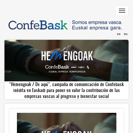
Pasar
al
Toggl
contenido
navig
principal
es
eu
“Hemengoak / De aquí”, campaña de comunicación de Confebask
inédita en Euskadi para poner en valor la contribución de las
empresas vascas al progreso y bienestar social