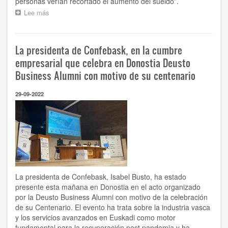
personas verían recortado el aumento del sueldo”.
Lee más
sobre
“La
deflactación
es
La presidenta de Confebask, en la cumbre
una
medida
empresarial que celebra en Donostia Deusto
habitual
Business Alumni con motivo de su centenario
en
Euskadi,
29-09-2022
y
hoy,
más
necesaria
que
nunca”
La presidenta de Confebask, Isabel Busto, ha estado
presente esta mañana en Donostia en el acto organizado
por la Deusto Business Alumni con motivo de la celebración
de su Centenario. El evento ha trata sobre la industria vasca
y los servicios avanzados en Euskadi como motor
fundamental para la recuperación post pandemia y ha