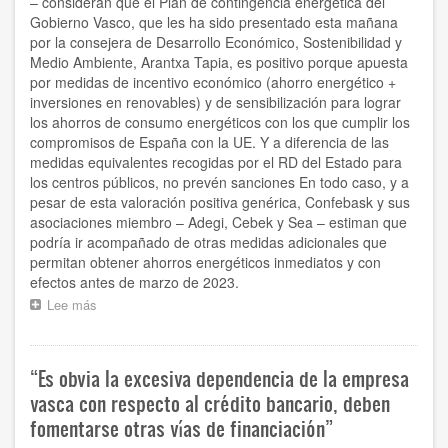
– consideran que el Plan de contingencia energética del
Gobierno Vasco, que les ha sido presentado esta mañana
por la consejera de Desarrollo Económico, Sostenibilidad y
Medio Ambiente, Arantxa Tapia, es positivo porque apuesta
por medidas de incentivo económico (ahorro energético +
inversiones en renovables) y de sensibilización para lograr
los ahorros de consumo energéticos con los que cumplir los
compromisos de España con la UE. Y a diferencia de las
medidas equivalentes recogidas por el RD del Estado para
los centros públicos, no prevén sanciones En todo caso, y a
pesar de esta valoración positiva genérica, Confebask y sus
asociaciones miembro – Adegi, Cebek y Sea – estiman que
podría ir acompañado de otras medidas adicionales que
permitan obtener ahorros energéticos inmediatos y con
efectos antes de marzo de 2023.
Lee más
sobre
Confebask
considera
positivo
“Es obvia la excesiva dependencia de la empresa
el
plan
vasca con respecto al crédito bancario, deben
de
fomentarse otras vías de financiación”
ahorro