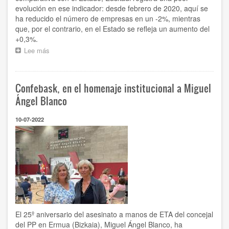
evolución en ese indicador: desde febrero de 2020, aquí se
ha reducido el número de empresas en un -2%, mientras
que, por el contrario, en el Estado se refleja un aumento del
+0,3%.
Lee más
sobre
Desciende
el
número
Confebask, en el homenaje institucional a Miguel
de
empresas
Ángel Blanco
vascas
en
10-07-2022
lo
que
constituye
el
peor
dato
para
un
mes
de
El 25º aniversario del asesinato a manos de ETA del concejal
junio
del PP en Ermua (Bizkaia), Miguel Ángel Blanco, ha