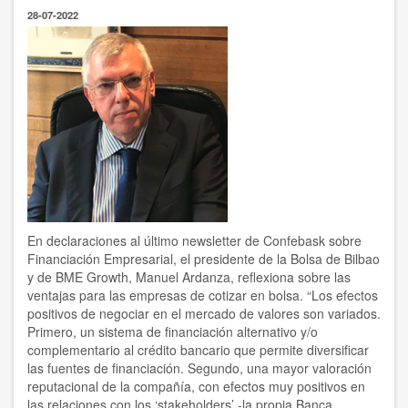
energético
28-07-2022
del
Gobierno
Vasco
pero
propone
medidas
adicionales
para
mejorarlo
En declaraciones al último newsletter de Confebask sobre
Financiación Empresarial, el presidente de la Bolsa de Bilbao
y de BME Growth, Manuel Ardanza, reflexiona sobre las
ventajas para las empresas de cotizar en bolsa. “Los efectos
positivos de negociar en el mercado de valores son variados.
Primero, un sistema de financiación alternativo y/o
complementario al crédito bancario que permite diversificar
las fuentes de financiación. Segundo, una mayor valoración
reputacional de la compañía, con efectos muy positivos en
las relaciones con los ‘stakeholders’ -la propia Banca,