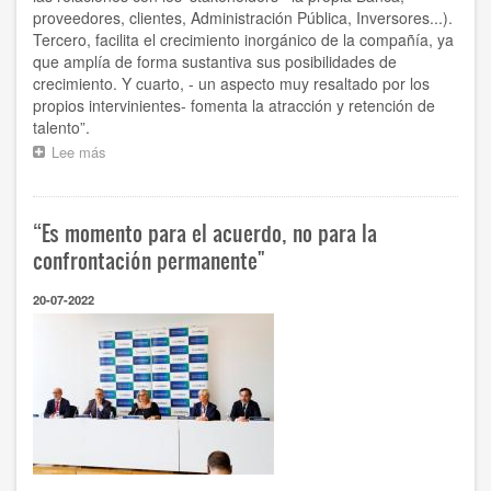
proveedores, clientes, Administración Pública, Inversores...).
Tercero, facilita el crecimiento inorgánico de la compañía, ya
que amplía de forma sustantiva sus posibilidades de
crecimiento. Y cuarto, - un aspecto muy resaltado por los
propios intervinientes- fomenta la atracción y retención de
talento”.
Lee más
sobre
“Es
obvia
la
“Es momento para el acuerdo, no para la
excesiva
dependencia
confrontación permanente"
de
la
20-07-2022
empresa
vasca
con
respecto
al
crédito
bancario,
deben
fomentarse
otras