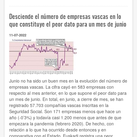
momento
para
Desciende el número de empresas vascas en lo
el
acuerdo,
que constituye el peor dato para un mes de junio
no
para
11-07-2022
la
confrontación
permanente"
Junio no ha sido un buen mes en la evolución del número de
empresas vascas. La cifra cayó en 583 empresas con
respecto al mes anterior, en lo que supone el peor dato para
un mes de junio. En total, en junio, a cierre de mes, se han
registrado 57.703 compañías vascas inscritas en la
Seguridad Social. Son 171 empresas menos que hace un
año (-0’3%) y todavía casi 1.200 menos que antes de que
empezara la pandemia (febrero 2020). De hecho, con
relación a lo que ha ocurrido desde entonces y en
comparativa con el Estado, Euskadi registra una peor