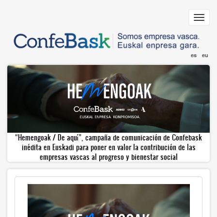
Pasar
al
Toggl
contenido
navig
principal
es
eu
“Hemengoak / De aquí”, campaña de comunicación de Confebask
inédita en Euskadi para poner en valor la contribución de las
empresas vascas al progreso y bienestar social