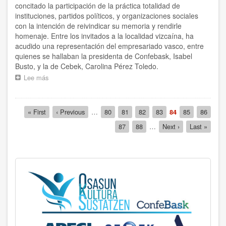
concitado la participación de la práctica totalidad de
instituciones, partidos políticos, y organizaciones sociales
con la intención de reivindicar su memoria y rendirle
homenaje. Entre los invitados a la localidad vizcaína, ha
acudido una representación del empresariado vasco, entre
quienes se hallaban la presidenta de Confebask, Isabel
Busto, y la de Cebek, Carolina Pérez Toledo.
Lee más
sobre
Confebask,
en
el
Paginación
Primera
« First
Página
‹ Previous
…
Página
80
Página
81
Página
82
Página
83
Página
84
Página
85
Página
86
homenaje
página
anterior
actual
institucional
Página
87
Página
88
…
Siguiente
Next ›
Última
Last »
a
página
página
Miguel
Ángel
Blanco