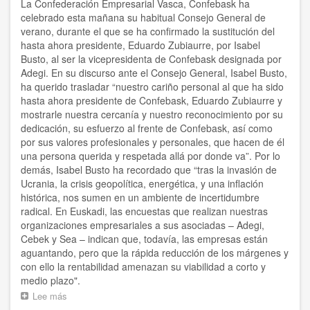
La Confederación Empresarial Vasca, Confebask ha
vías
celebrado esta mañana su habitual Consejo General de
de
verano, durante el que se ha confirmado la sustitución del
financiación”
hasta ahora presidente, Eduardo Zubiaurre, por Isabel
Busto, al ser la vicepresidenta de Confebask designada por
Adegi. En su discurso ante el Consejo General, Isabel Busto,
ha querido trasladar “nuestro cariño personal al que ha sido
hasta ahora presidente de Confebask, Eduardo Zubiaurre y
mostrarle nuestra cercanía y nuestro reconocimiento por su
dedicación, su esfuerzo al frente de Confebask, así como
por sus valores profesionales y personales, que hacen de él
una persona querida y respetada allá por donde va”. Por lo
demás, Isabel Busto ha recordado que “tras la invasión de
Ucrania, la crisis geopolítica, energética, y una inflación
histórica, nos sumen en un ambiente de incertidumbre
radical. En Euskadi, las encuestas que realizan nuestras
organizaciones empresariales a sus asociadas – Adegi,
Cebek y Sea – indican que, todavía, las empresas están
aguantando, pero que la rápida reducción de los márgenes y
con ello la rentabilidad amenazan su viabilidad a corto y
medio plazo".
Lee más
sobre
“Es