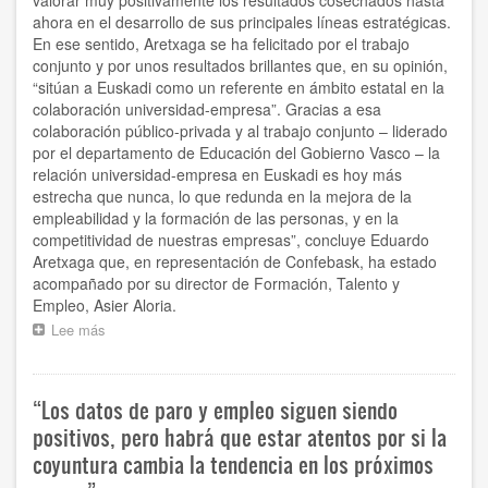
ahora en el desarrollo de sus principales líneas estratégicas.
En ese sentido, Aretxaga se ha felicitado por el trabajo
conjunto y por unos resultados brillantes que, en su opinión,
“sitúan a Euskadi como un referente en ámbito estatal en la
colaboración universidad-empresa”. Gracias a esa
colaboración público-privada y al trabajo conjunto – liderado
por el departamento de Educación del Gobierno Vasco – la
relación universidad-empresa en Euskadi es hoy más
estrecha que nunca, lo que redunda en la mejora de la
empleabilidad y la formación de las personas, y en la
competitividad de nuestras empresas”, concluye Eduardo
Aretxaga que, en representación de Confebask, ha estado
acompañado por su director de Formación, Talento y
Empleo, Asier Aloria.
Lee más
sobre
“La
relación
universidad-
“Los datos de paro y empleo siguen siendo
empresa
en
positivos, pero habrá que estar atentos por si la
Euskadi
coyuntura cambia la tendencia en los próximos
es
hoy