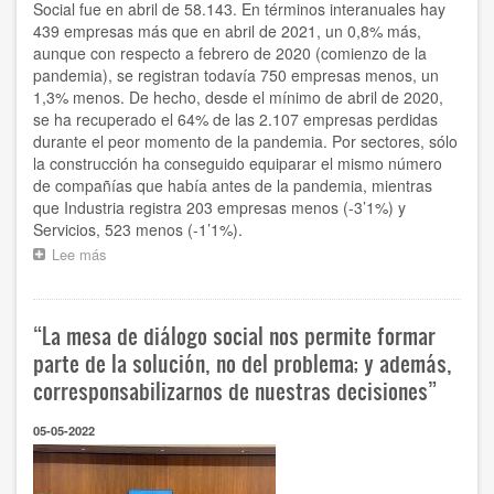
Social fue en abril de 58.143. En términos interanuales hay
439 empresas más que en abril de 2021, un 0,8% más,
aunque con respecto a febrero de 2020 (comienzo de la
pandemia), se registran todavía 750 empresas menos, un
1,3% menos. De hecho, desde el mínimo de abril de 2020,
se ha recuperado el 64% de las 2.107 empresas perdidas
durante el peor momento de la pandemia. Por sectores, sólo
la construcción ha conseguido equiparar el mismo número
de compañías que había antes de la pandemia, mientras
que Industria registra 203 empresas menos (-3’1%) y
Servicios, 523 menos (-1’1%).
Lee más
sobre
El
número
de
“La mesa de diálogo social nos permite formar
empresas
en
parte de la solución, no del problema; y además,
Euskadi
corresponsabilizarnos de nuestras decisiones”
crece
en
05-05-2022
los
últimos
doce
meses