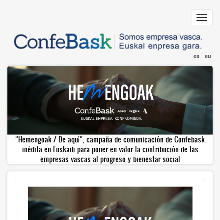
Pasar
al
Toggl
contenido
navig
principal
es
eu
“Hemengoak / De aquí”, campaña de comunicación de Confebask
inédita en Euskadi para poner en valor la contribución de las
empresas vascas al progreso y bienestar social