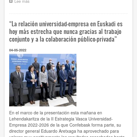
Lee más
sobre
El
crédito
nuevo
“La relación universidad-empresa en Euskadi es
a
las
hoy más estrecha que nunca gracias al trabajo
empresas
conjunto y a la colaboración público-privada”
crece
un
04-05-2022
25%
hasta
febrero
En el marco de la presentación esta mañana en
Lehendakaritza de la II Estrategia Vasca Universidad-
Empresa 2022-2026 de la que Confebask forma parte, su
director general Eduardo Aretxaga ha aprovechado para
valorar muy positivamente los resultados cosechados hasta