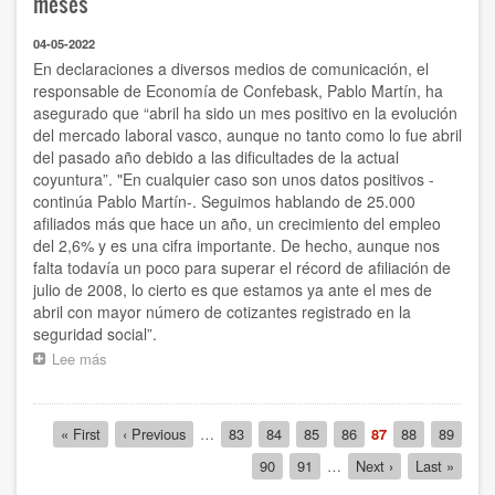
meses”
más
estrecha
04-05-2022
que
En declaraciones a diversos medios de comunicación, el
nunca
responsable de Economía de Confebask, Pablo Martín, ha
gracias
asegurado que “abril ha sido un mes positivo en la evolución
al
del mercado laboral vasco, aunque no tanto como lo fue abril
trabajo
del pasado año debido a las dificultades de la actual
conjunto
y
coyuntura”. "En cualquier caso son unos datos positivos -
a
continúa Pablo Martín-. Seguimos hablando de 25.000
la
afiliados más que hace un año, un crecimiento del empleo
colaboración
del 2,6% y es una cifra importante. De hecho, aunque nos
público-
falta todavía un poco para superar el récord de afiliación de
privada”
julio de 2008, lo cierto es que estamos ya ante el mes de
abril con mayor número de cotizantes registrado en la
seguridad social”.
Lee más
sobre
“Los
datos
de
Paginación
Primera
« First
Página
‹ Previous
…
Página
83
Página
84
Página
85
Página
86
Página
87
Página
88
Página
89
paro
página
anterior
actual
y
Página
90
Página
91
…
Siguiente
Next ›
Última
Last »
empleo
página
página