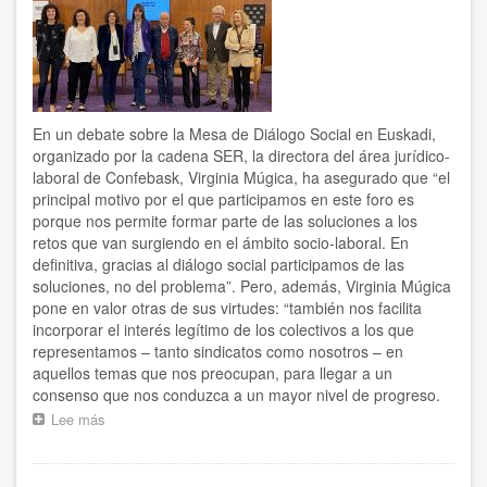
un
0’8%,
pero
sigue
sin
recuperar
En un debate sobre la Mesa de Diálogo Social en Euskadi,
la
organizado por la cadena SER, la directora del área jurídico-
cifra
previa
laboral de Confebask, Virginia Múgica, ha asegurado que “el
a
principal motivo por el que participamos en este foro es
la
porque nos permite formar parte de las soluciones a los
pandemia
retos que van surgiendo en el ámbito socio-laboral. En
definitiva, gracias al diálogo social participamos de las
soluciones, no del problema”. Pero, además, Virginia Múgica
pone en valor otras de sus virtudes: “también nos facilita
incorporar el interés legítimo de los colectivos a los que
representamos – tanto sindicatos como nosotros – en
aquellos temas que nos preocupan, para llegar a un
consenso que nos conduzca a un mayor nivel de progreso.
Lee más
sobre
“La
mesa
de