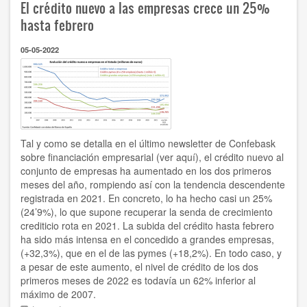
El crédito nuevo a las empresas crece un 25%
diálogo
social
hasta febrero
nos
permite
05-05-2022
formar
parte
de
la
solución,
no
del
problema;
Tal y como se detalla en el último newsletter de Confebask
y
sobre financiación empresarial (ver aquí), el crédito nuevo al
además,
conjunto de empresas ha aumentado en los dos primeros
corresponsabilizarnos
meses del año, rompiendo así con la tendencia descendente
de
registrada en 2021. En concreto, lo ha hecho casi un 25%
nuestras
(24’9%), lo que supone recuperar la senda de crecimiento
decisiones”
crediticio rota en 2021. La subida del crédito hasta febrero
ha sido más intensa en el concedido a grandes empresas,
(+32,3%), que en el de las pymes (+18,2%). En todo caso, y
a pesar de este aumento, el nivel de crédito de los dos
primeros meses de 2022 es todavía un 62% inferior al
máximo de 2007.