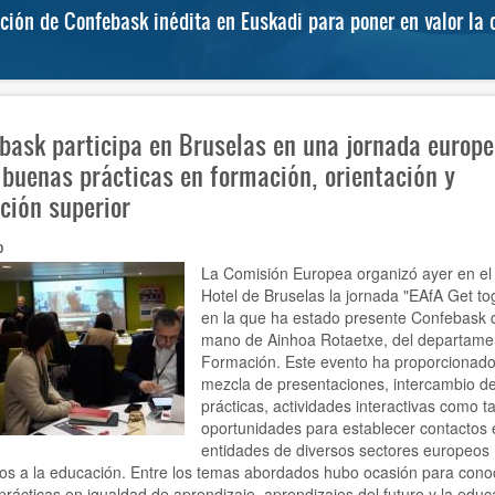
ón de Confebask inédita en Euskadi para poner en valor la c
bask participa en Bruselas en una jornada europ
 buenas prácticas en formación, orientación y
ción superior
0
La Comisión Europea organizó ayer en el
Hotel de Bruselas la jornada "EAfA Get tog
en la que ha estado presente Confebask d
mano de Ainhoa Rotaetxe, del departame
Formación. Este evento ha proporcionad
mezcla de presentaciones, intercambio d
prácticas, actividades interactivas como ta
oportunidades para establecer contactos 
entidades de diversos sectores europeos
os a la educación. Entre los temas abordados hubo ocasión para cono
rácticas en igualdad de aprendizaje, aprendizajes del futuro y la educ