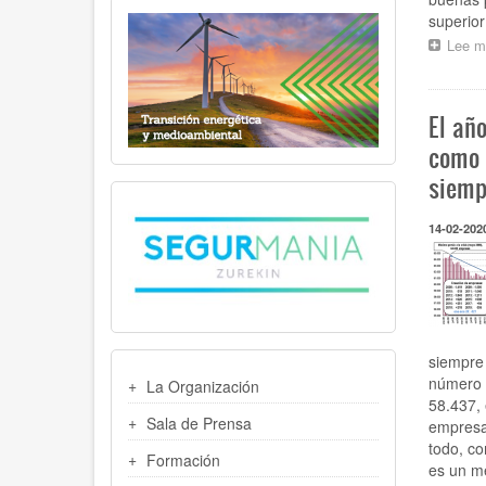
superior
Lee m
El añ
como 
siemp
14-02-202
siempre 
MENU
número d
La Organización
LATERAL
58.437,
Sala de Prensa
empresa
todo, co
Formación
es un m