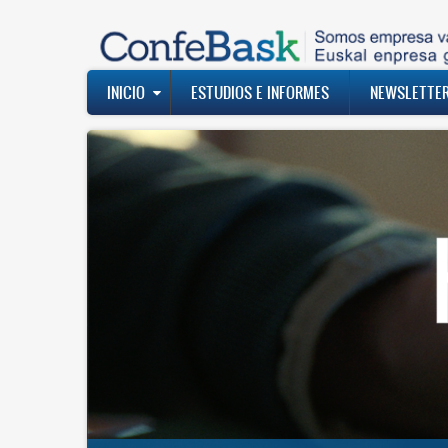
Pasar
al
contenido
principal
Navegación
INICIO
ESTUDIOS E INFORMES
NEWSLETTE
principal