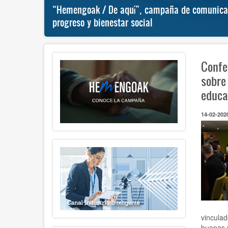
al
“Hemengoak / De aquí”, campaña de comunicaci
progreso y bienestar social
Confe
sobre
educa
14-02-202
vinculad
buenas p