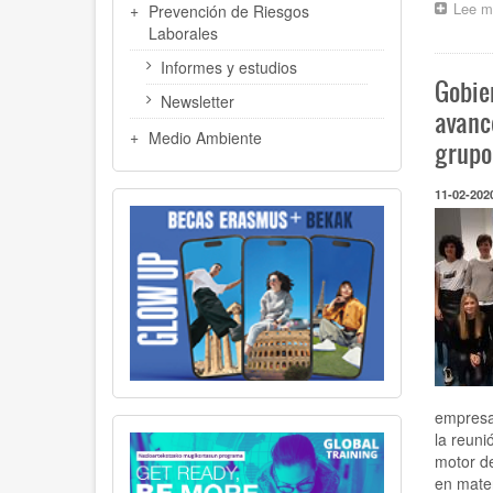
Lee m
Prevención de Riesgos
Laborales
Informes y estudios
Gobie
Newsletter
avanc
Medio Ambiente
grupo
11-02-202
empresa
la reuni
motor de
en mater