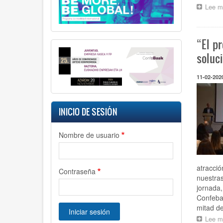
Lee m
“El p
soluc
11-02-202
INICIO DE SESIÓN
Nombre de usuario
atracció
Contraseña
nuestras
jornada,
Confebas
mitad de
Lee m