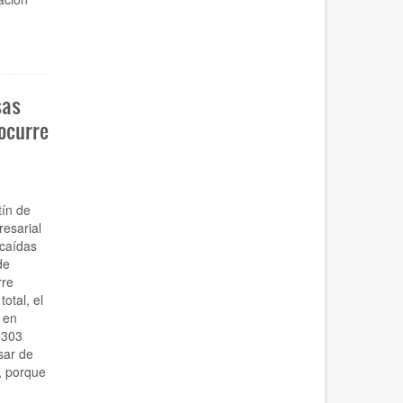
sas
ocurre
tín de
esarial
caídas
de
rre
otal, el
 en
 303
sar de
, porque