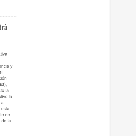
drá
tiva
encia y
el
ción
ct),
to la
tivo la
 a
 esta
nte de
 de la