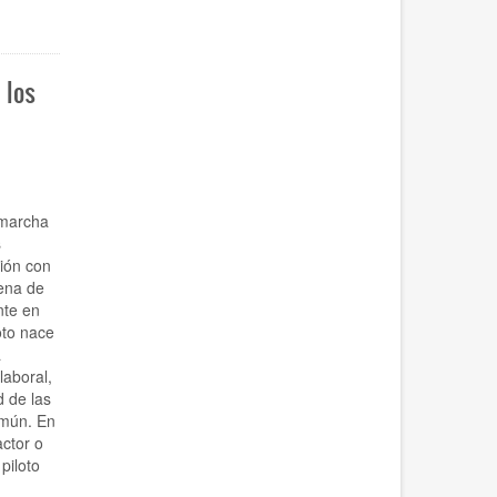
 los
n
 marcha
s
ión con
tena de
nte en
oto nace
a
laboral,
d de las
omún. En
actor o
piloto