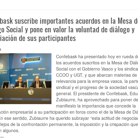
“El
participantes
problema
de
bask suscribe importantes acuerdos en la Mesa d
la
escasez
o Social y pone en valor la voluntad de diálogo y
de
iación de sus participantes
talento
en
Euskadi
0
no
Confebask ha presentado hoy en rueda d
podrá
los acuerdos suscritos en la Mesa de Diá
solucionarse
Social con el Gobierno Vasco y los sindica
sin
CCOO y UGT, y que abarcan materias de
contar
con
relevancia para la empresa vasca, la part
las
sindical y el progreso de la sociedad vasc
mujeres”
general. El presidente de Confebask, Edu
Zubiaurre, ha aprovechado para poner d
manifiesto la importancia que concede la
ción empresarial a su participación en foros como el de la Mesa de Di
En ese sentido, Zubiaurre ha querido subrayar “esta actitud de negocia
 lejos de la confrontación permanente, la imposición y la crispación que
n algunos.
ás
sobre