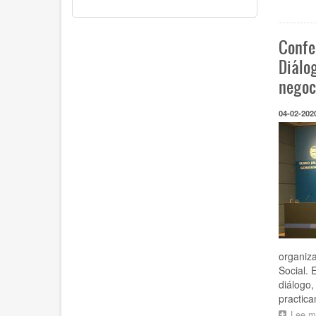
Confe
Diálog
negoc
04-02-202
organiza
Social. 
diálogo,
practica
Lee m