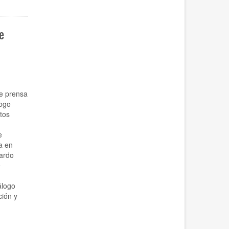
e
e prensa
logo
tos
e
a en
ardo
e
álogo
ción y