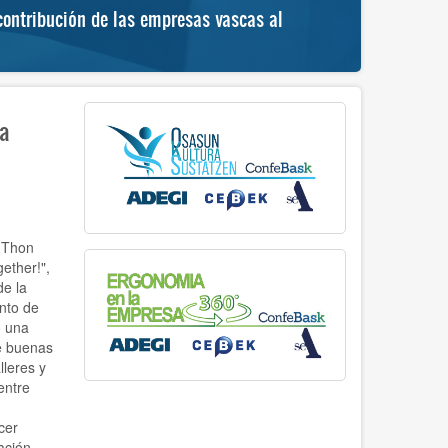
ontribución de las empresas vascas al
“Hemengoa
progreso 
ea
 Thon
ether!",
e la
nto de
o una
e buenas
lleres y
entre
cer
ación