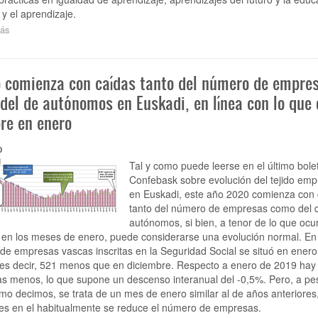
 y el aprendizaje.
ás
sobre
Confebask
participa
en
o comienza con caídas tanto del número de empre
Bruselas
en
del de autónomos en Euskadi, en línea con lo que 
una
re en enero
jornada
europea
sobre
0
buenas
Tal y como puede leerse en el último bole
prácticas
Confebask sobre evolución del tejido empr
en
en Euskadi, este año 2020 comienza con 
formación,
tanto del número de empresas como del 
orientación
y
autónomos, si bien, a tenor de lo que ocu
educación
en los meses de enero, puede considerarse una evolución normal. En t
superior
e empresas vascas inscritas en la Seguridad Social se situó en enero
 es decir, 521 menos que en diciembre. Respecto a enero de 2019 hay
s menos, lo que supone un descenso interanual del -0,5%. Pero, a pe
mo decimos, se trata de un mes de enero similar al de años anteriores
es en el habitualmente se reduce el número de empresas.