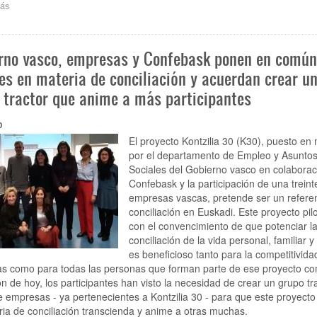
ás
sobre
El
año
comienza
rno vasco, empresas y Confebask ponen en común
con
caídas
es en materia de conciliación y acuerdan crear u
tanto
 tractor que anime a más participantes
del
número
de
0
empresas
El proyecto Kontzilia 30 (K30), puesto en
como
por el departamento de Empleo y Asunto
del
Sociales del Gobierno vasco en colaborac
de
Confebask y la participación de una trein
autónomos
en
empresas vascas, pretende ser un refere
Euskadi,
conciliación en Euskadi. Este proyecto pil
en
con el convencimiento de que potenciar l
línea
conciliación de la vida personal, familiar y 
con
es beneficioso tanto para la competitivida
lo
s como para todas las personas que forman parte de ese proyecto c
que
ón de hoy, los participantes han visto la necesidad de crear un grupo tr
ocurre
 empresas - ya pertenecientes a Kontzilia 30 - para que este proyecto 
siempre
ia de conciliación transcienda y anime a otras muchas.
en