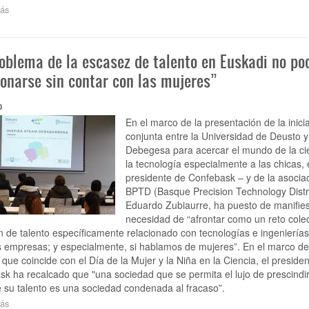
enero
ás
sobre
Gobierno
vasco,
empresas
roblema de la escasez de talento en Euskadi no po
y
Confebask
ionarse sin contar con las mujeres”
ponen
en
0
común
los
En el marco de la presentación de la inicia
avances
conjunta entre la Universidad de Deusto y
en
Debegesa para acercar el mundo de la ci
materia
la tecnología especialmente a las chicas, 
de
presidente de Confebask – y de la asocia
conciliación
BPTD (Basque Precision Technology Distri
y
Eduardo Zubiaurre, ha puesto de manifies
acuerdan
necesidad de “afrontar como un reto colec
crear
n de talento específicamente relacionado con tecnologías e ingenierías
un
grupo
 empresas; y especialmente, si hablamos de mujeres”. En el marco de
tractor
 que coincide con el Día de la Mujer y la Niña en la Ciencia, el preside
que
k ha recalcado que "una sociedad que se permita el lujo de prescindir
anime
 su talento es una sociedad condenada al fracaso”.
a
ás
sobre
más