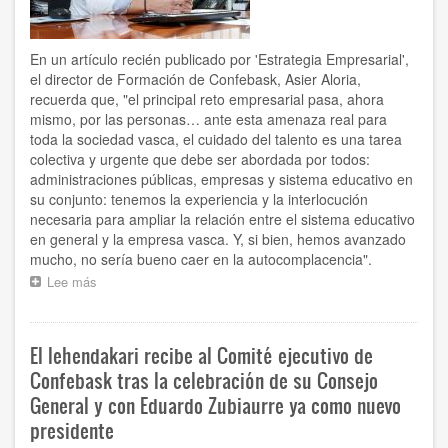
afectan
a
la
En un artículo recién publicado por 'Estrategia Empresarial',
previsión
el director de Formación de Confebask, Asier Aloria,
de
recuerda que, "el principal reto empresarial pasa, ahora
creación
de
mismo, por las personas… ante esta amenaza real para
empleo
toda la sociedad vasca, el cuidado del talento es una tarea
en
colectiva y urgente que debe ser abordada por todos:
lo
administraciones públicas, empresas y sistema educativo en
que
su conjunto: tenemos la experiencia y la interlocución
va
necesaria para ampliar la relación entre el sistema educativo
de
en general y la empresa vasca. Y, si bien, hemos avanzado
año”
mucho, no sería bueno caer en la autocomplacencia".
Lee más
sobre
"Mientras
los
buenos
El lehendakari recibe al Comité ejecutivo de
se
quejan,
Confebask tras la celebración de su Consejo
los
General y con Eduardo Zubiaurre ya como nuevo
mejores
presidente
se
adaptan"