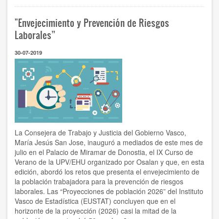
lehendakari
recibe
"Envejecimiento y Prevención de Riesgos
al
Comité
Laborales”
ejecutivo
de
30-07-2019
Confebask
tras
la
celebración
de
su
Consejo
General
y
La Consejera de Trabajo y Justicia del Gobierno Vasco,
con
María Jesús San Jose, inauguró a mediados de este mes de
Eduardo
julio en el Palacio de Miramar de Donostia, el IX Curso de
Zubiaurre
Verano de la UPV/EHU organizado por Osalan y que, en esta
ya
edición, abordó los retos que presenta el envejecimiento de
como
nuevo
la población trabajadora para la prevención de riesgos
presidente
laborales. Las “Proyecciones de población 2026” del Instituto
Vasco de Estadística (EUSTAT) concluyen que en el
horizonte de la proyección (2026) casi la mitad de la