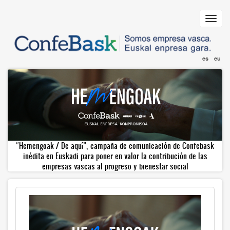
Pasar
al
Toggl
contenido
navig
principal
es
eu
“Hemengoak / De aquí”, campaña de comunicación de Confebask
inédita en Euskadi para poner en valor la contribución de las
empresas vascas al progreso y bienestar social