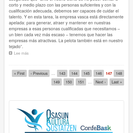
corto y medio plazo con las personas suficientes y con la
cualificación adecuada, debemos ser capaces de cuidar el
talento. Y en esta tarea, la empresa vasca está directamente
apelada: para generar, atraer y mantener en nuestras
empresas a esas personas cualificadas que necesitamos –
un bien cada vez más escaso – tenemos que hacer las
empresas más atractivas. La pelota también está en nuestro
tejado”.
Lee más
sobre
“Ante
la
falta
Paginación
Primera
« First
Página
‹ Previous
…
Página
143
Página
144
Página
145
Página
146
Página
147
Página
148
de
página
anterior
actual
personas
Página
149
Página
150
Página
151
…
Siguiente
Next ›
Última
Last »
en
página
página
número
y
con
la
cualificación
adecuada
debemos
ser