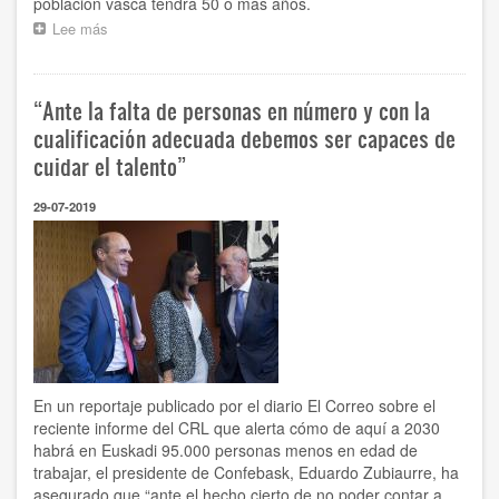
población vasca tendrá 50 o más años.
Lee más
sobre
"Envejecimiento
y
Prevención
“Ante la falta de personas en número y con la
de
Riesgos
cualificación adecuada debemos ser capaces de
Laborales”
cuidar el talento”
29-07-2019
En un reportaje publicado por el diario El Correo sobre el
reciente informe del CRL que alerta cómo de aquí a 2030
habrá en Euskadi 95.000 personas menos en edad de
trabajar, el presidente de Confebask, Eduardo Zubiaurre, ha
asegurado que “ante el hecho cierto de no poder contar a