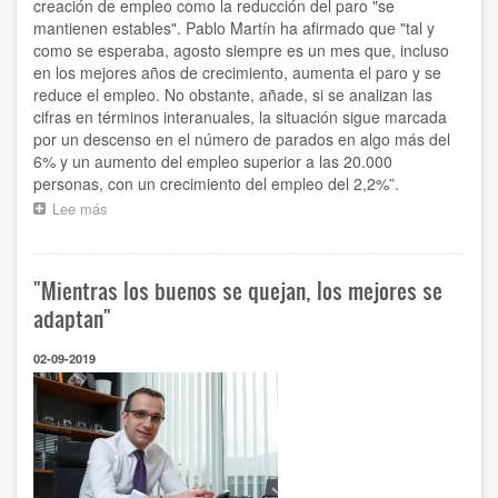
creación de empleo como la reducción del paro "se
mantienen estables". Pablo Martín ha afirmado que "tal y
como se esperaba, agosto siempre es un mes que, incluso
en los mejores años de crecimiento, aumenta el paro y se
reduce el empleo. No obstante, añade, si se analizan las
cifras en términos interanuales, la situación sigue marcada
por un descenso en el número de parados en algo más del
6% y un aumento del empleo superior a las 20.000
personas, con un crecimiento del empleo del 2,2%”.
Lee más
sobre
“Los
datos
del
"Mientras los buenos se quejan, los mejores se
paro
del
adaptan"
mes
de
02-09-2019
agosto
eran
previsibles,
son
estacionales
y
no