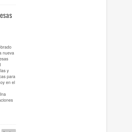
resas
ebrado
La nueva
resas
l
las y
cas para
oy en el
Una
aciones