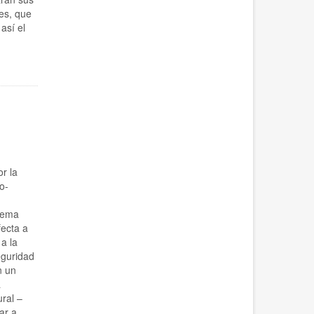
es, que
así el
r la
o-
lema
fecta a
a la
eguridad
n un
a
ral –
ar a