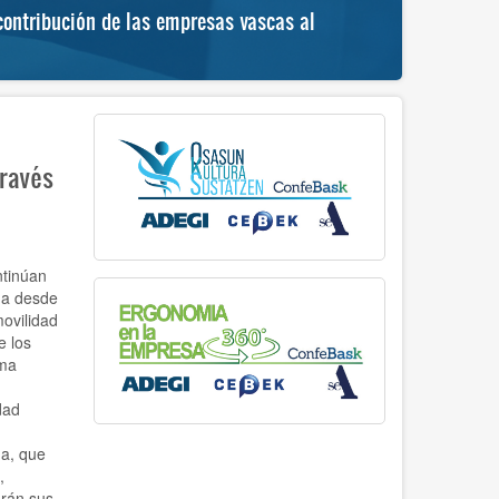
ontribución de las empresas vascas al
“Hemengoa
progreso 
través
ntinúan
da desde
movilidad
e los
ama
dad
na, que
,
arán sus