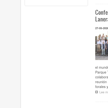
Confe
Laner
27-05-202
el mundo
Parque T
colabora
reunión 
forales 
Lee m
Pagina