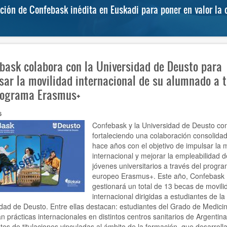
ón de Confebask inédita en Euskadi para poner en valor la c
bask colabora con la Universidad de Deusto para
sar la movilidad internacional de su alumnado a 
rograma Erasmus+
6
Confebask y la Universidad de Deusto co
fortaleciendo una colaboración consolida
hace años con el objetivo de impulsar la 
internacional y mejorar la empleabilidad d
jóvenes universitarios a través del progr
europeo Erasmus+. Este año, Confebask
gestionará un total de 13 becas de movili
internacional dirigidas a estudiantes de la
dad de Deusto. Entre ellas destacan: estudiantes del Grado de Medici
án prácticas internacionales en distintos centros sanitarios de Argentina
tes de titulaciones vinculadas al ámbito de la formación, que desarroll