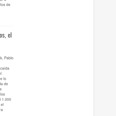
itos de
s, el
k, Pablo
e
 caída
l
e lo
da de
a
los
i 1.000
el
ra