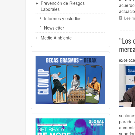
Prevención de Riesgos
acuerdos
Laborales
actuació
Lee m
Informes y estudios
Newsletter
Medio Ambiente
“Los 
merca
02-06-202
sectore
parados
aumento 
superior