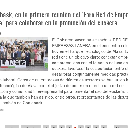
inmigración
puede
bask, en la primera reunión del ‘Foro Red de Emp
ser
una
a’ para colaborar en la promoción del euskera
oportunidad
para
6
las
personas,
El Gobierno Vasco ha activado la RED DE
para
EMPRESAS LANERA en el encuentro cel
las
hoy en el Parque Tecnológico de Álava. 
empresas
red tiene un objetivo claro: conectar emp
y
comprometidas con el fomento del uso de
para
euskera,favorecer la colaboración entre el
Euskadi
desarrollar conjuntamente medidas prácti
en
 laboral. Cerca de 80 empresas de diferentes sectores se han unido h
su
ecnológico de Álava con el objetivo de poner en marcha una red de
conjunto”
ción y comunidad interempresarial para fomentar el uso del euskera. 
a la que también han asistido, entre otros, representantes de las diput
y también de Confebask.
ás
sobre
Confebask,
en
la
ción