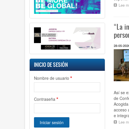
Lee m
“La i
perso
28-05-202
INICIO DE SESIÓN
Nombre de usuario
Así se e
de Confe
Contraseña
Acogida 
acceso a
e integra
Lee m