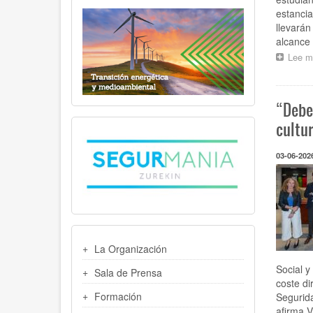
estancia
llevarán
alcance 
Lee m
“Debe
cultu
03-06-202
MENU
La Organización
LATERAL
Social y
Sala de Prensa
coste di
Formación
Segurida
afirma V