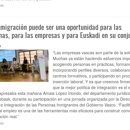
ás
sobre
“Los
datos
de
nmigración puede ser una oportunidad para las
empleo
en
nas, para las empresas y para Euskadi en su conj
Euskadi
son
6
globalmente
buenos,
“Las empresas vascas son parte de la sol
el
Muchas ya están haciendo esfuerzos impo
mercado
acogiendo personas en prácticas, forman
laboral
incorporando perfiles diversos, colaboran
vasco
centros formativos, y participando en pro
está
inserción laboral. Y es que creemos firm
resistiendo”
que la mejor política de integración es el 
xpresaba esta mañana Amaia López Iriondo, del departamento jurídico
bask, durante su participación en una jornada organizada por la Direc
e Integración de las Personas Inmigrantes del Gobierno Vasco. “Facilit
l empleo es una de las herramientas más eficaces para construir conv
ción real.”
ás
sobre
“La