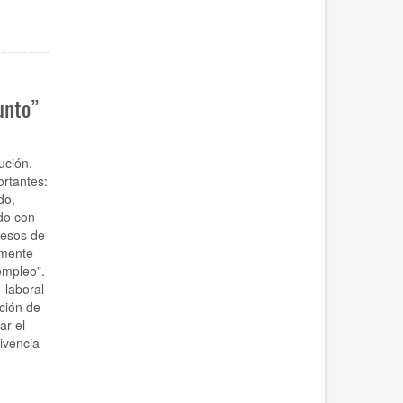
unto”
ución.
rtantes:
do,
do con
cesos de
emente
empleo”.
-laboral
ción de
ar el
ivencia