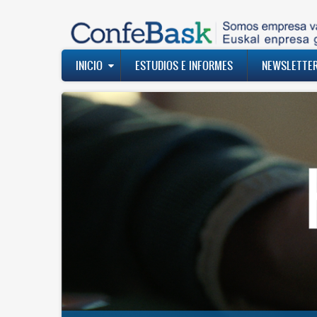
Pasar
al
contenido
principal
Navegación
INICIO
ESTUDIOS E INFORMES
NEWSLETTE
principal