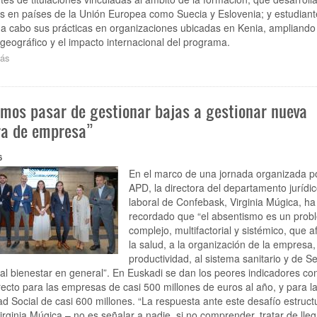
s en países de la Unión Europea como Suecia y Eslovenia; y estudiant
 a cabo sus prácticas en organizaciones ubicadas en Kenia, ampliando 
geográfico y el impacto internacional del programa.
ás
sobre
Confebask
colabora
con
mos pasar de gestionar bajas a gestionar nueva
la
Universidad
ra de empresa”
de
Deusto
6
para
impulsar
En el marco de una jornada organizada po
la
APD, la directora del departamento jurídic
movilidad
laboral de Confebask, Virginia Múgica, ha
internacional
recordado que “el absentismo es un prob
de
complejo, multifactorial y sistémico, que a
su
la salud, a la organización de la empresa, 
alumnado
productividad, al sistema sanitario y de S
a
 al bienestar en general”. En Euskadi se dan los peores indicadores co
través
recto para las empresas de casi 500 millones de euros al año, y para l
del
programa
d Social de casi 600 millones. “La respuesta ante este desafío estructu
Erasmus+
irginia Múgica – no es señalar a nadie, si no comprender, tratar de lleg