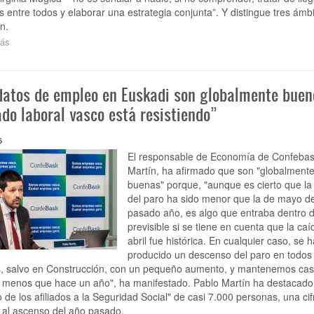
 entre todos y elaborar una estrategia conjunta”. Y distingue tres ámb
n.
ás
sobre
“Debemos
pasar
de
datos de empleo en Euskadi son globalmente bueno
gestionar
bajas
do laboral vasco está resistiendo”
a
gestionar
6
nueva
cultura
El responsable de Economía de Confebas
de
Martín, ha afirmado que son "globalment
empresa”
buenas" porque, "aunque es cierto que la
del paro ha sido menor que la de mayo de
pasado año, es algo que entraba dentro d
previsible si se tiene en cuenta que la caí
abril fue histórica. En cualquier caso, se h
producido un descenso del paro en todos 
s, salvo en Construcción, con un pequeño aumento, y mantenemos cas
 menos que hace un año", ha manifestado. Pablo Martín ha destacado 
de los afiliados a la Seguridad Social" de casi 7.000 personas, una cif
 al ascenso del año pasado.