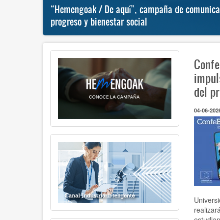
al
“Hemengoak / De aquí”, campaña de comunicaci
progreso y bienestar social
Confe
impul
del p
04-06-202
Universi
realizar
estudian