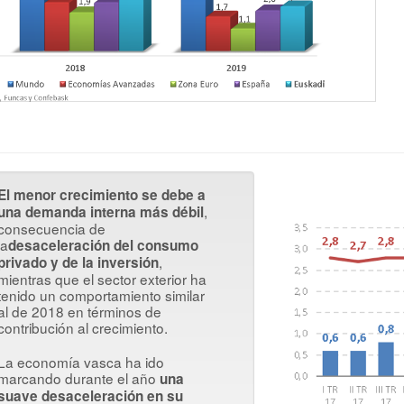
El menor crecimiento se debe a
,
una demanda interna más débil
consecuencia de
la
desaceleración del consumo
,
privado y de la inversión
mientras que el sector exterior ha
tenido un comportamiento similar
al de 2018 en términos de
contribución al crecimiento.
La economía vasca ha ido
marcando durante el año
una
suave desaceleración en su