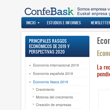
Pasar
al
contenido
principal
Navegación
INICIO
ESTUDIOS E INFORMES
NEWSLETTE
principal
Eco
PRINCIPALES RASGOS
ECONÓMICOS DE 2019 Y
Econ
PERSPECTIVAS 2020
Economía Internacional 2019
La re
pendi
Economía española 2019
Economía Vasca 2019
Crecimiento
Motores del crecimiento
Creación de empresas