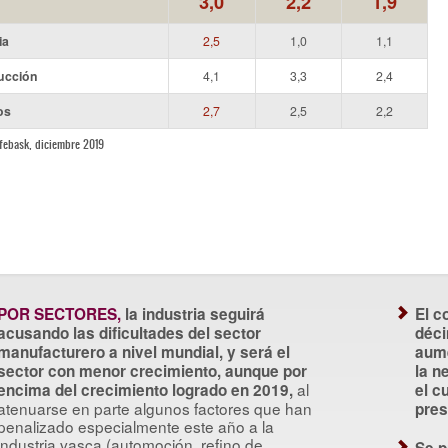
3,0
2,2
1,9
ia
2,5
1,0
1,1
ucción
4,1
3,3
2,4
os
2,7
2,5
2,2
febask, diciembre 2019
POR SECTORES,
la industria seguirá
El c
acusando las dificultades del sector
déci
manufacturero a nivel mundial, y será el
aum
sector con menor crecimiento, aunque por
la n
al
encima del crecimiento logrado en 2019,
el c
atenuarse en parte algunos factores que han
pres
penalizado especialmente este año a la
industria vasca (automoción, refino de