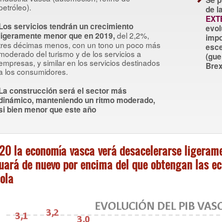
Se 
petróleo).
de l
EXT
Los servicios tendrán un crecimiento
evol
del 2,2%,
ligeramente menor que en 2019,
impo
tres décimas menos, con un tono un poco más
esce
moderado del turismo y de los servicios a
(gue
empresas, y similar en los servicios destinados
Brex
a los consumidores.
La construcción será el sector más
dinámico, manteniendo un ritmo moderado,
si bien menor que este año
20 la economía vasca verá desacelerarse ligerame
tuará de nuevo por encima del que obtengan las e
ola