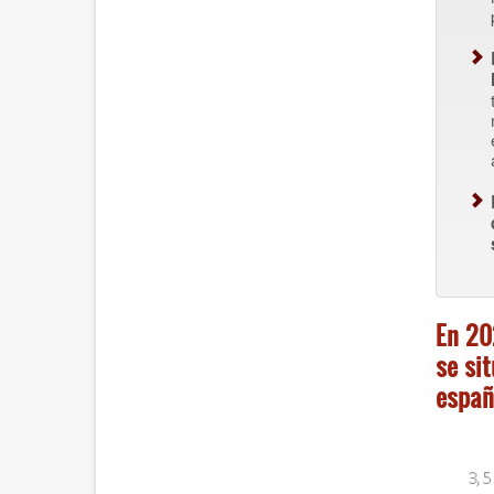
En 20
se si
españ