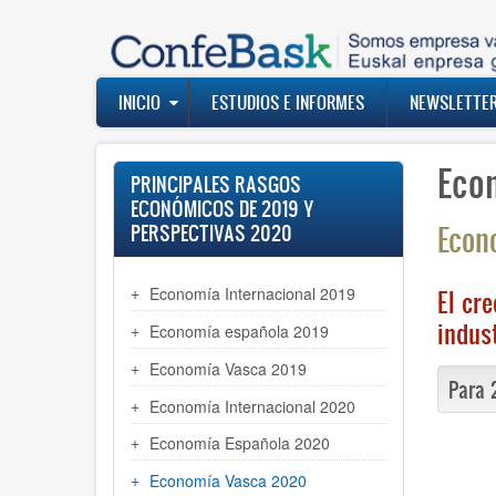
Pasar
al
contenido
principal
Navegación
INICIO
ESTUDIOS E INFORMES
NEWSLETTE
principal
Eco
PRINCIPALES RASGOS
ECONÓMICOS DE 2019 Y
Econ
PERSPECTIVAS 2020
Economía Internacional 2019
El cr
indus
Economía española 2019
Economía Vasca 2019
Para 
Economía Internacional 2020
Economía Española 2020
Economía Vasca 2020