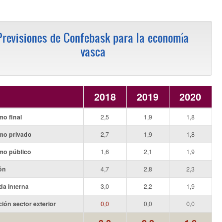
Previsiones de Confebask para la economía
vasca
2018
2019
2020
o final
2,5
1,9
1,8
o privado
2,7
1,9
1,8
o público
1,6
2,1
1,9
ón
4,7
2,8
2,3
a interna
3,0
2,2
1,9
ión sector exterior
0,0
0,0
0,0