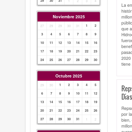
29
30
31
1
2
3
4
La em
histó
Noviembre 2025
millo
públi
27
29
29
30
31
1
2
que a
Hidro
3
4
5
6
7
8
9
fuero
10
11
12
13
14
15
16
benef
17
18
19
20
21
22
23
pasad
2020 
24
25
26
27
28
29
30
tiene
Octubre 2025
29
30
1
2
3
4
5
Reps
6
7
8
9
10
11
12
Días
13
14
15
16
17
18
19
Repso
20
21
22
23
24
25
26
por l
27
28
29
30
31
1
2
bien,
millo
euros