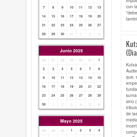
impue
con l
7
8
9
10
11
12
13
"debe
14
15
16
17
18
19
20
tamb
21
22
23
24
25
26
27
28
29
30
31
1
2
3
Kut
Junio 2025
(Dia
26
27
28
29
30
31
1
Kutxa
2
3
4
5
6
7
8
Audie
que, 
9
10
11
12
13
14
15
empez
16
17
18
19
20
21
22
funda
suma 
23
24
25
26
27
28
29
sino 
30
1
2
3
4
5
6
tribu
de la
media
Mayo 2025
incer
28
29
30
1
2
3
4
compe