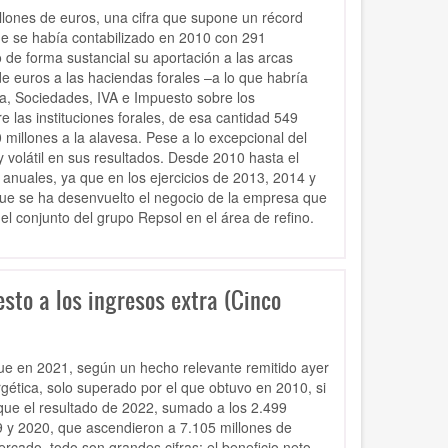
lones de euros, una cifra que supone un récord
ue se había contabilizado en 2010 con 291
 de forma sustancial su aportación a las arcas
de euros a las haciendas forales –a lo que habría
lla, Sociedades, IVA e Impuesto sobre los
e las instituciones forales, de esa cantidad 549
 millones a la alavesa. Pese a lo excepcional del
y volátil en sus resultados. Desde 2010 hasta el
nuales, ya que en los ejercicios de 2013, 2014 y
que se ha desenvuelto el negocio de la empresa que
 el conjunto del grupo Repsol en el área de refino.
sto a los ingresos extra (Cinco
ue en 2021, según un hecho relevante remitido ayer
gética, solo superado por el que obtuvo en 2010, si
 que el resultado de 2022, sumado a los 2.499
 y 2020, que ascendieron a 7.105 millones de
cado, todo son grandes cifras: el beneficio neto