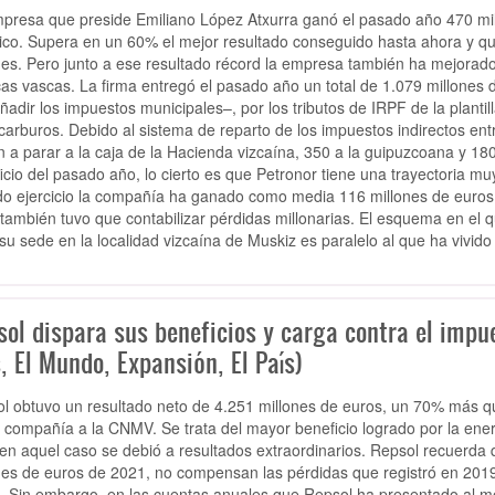
presa que preside Emiliano López Atxurra ganó el pasado año 470 mil
rico. Supera en un 60% el mejor resultado conseguido hasta ahora y q
nes. Pero junto a ese resultado récord la empresa también ha mejorado
cas vascas. La firma entregó el pasado año un total de 1.079 millones 
ñadir los impuestos municipales–, por los tributos de IRPF de la planti
carburos. Debido al sistema de reparto de los impuestos indirectos entr
n a parar a la caja de la Hacienda vizcaína, 350 a la guipuzcoana y 180
icio del pasado año, lo cierto es que Petronor tiene una trayectoria mu
o ejercicio la compañía ha ganado como media 116 millones de euros a
también tuvo que contabilizar pérdidas millonarias. El esquema en el 
 su sede en la localidad vizcaína de Muskiz es paralelo al que ha vivido
ol dispara sus beneficios y carga contra el impue
, El Mundo, Expansión, El País)
l obtuvo un resultado neto de 4.251 millones de euros, un 70% más q
a compañía a la CNMV. Se trata del mayor beneficio logrado por la ener
 en aquel caso se debió a resultados extraordinarios. Repsol recuerda
nes de euros de 2021, no compensan las pérdidas que registró en 2019
. Sin embargo, en las cuentas anuales que Repsol ha presentado al mer