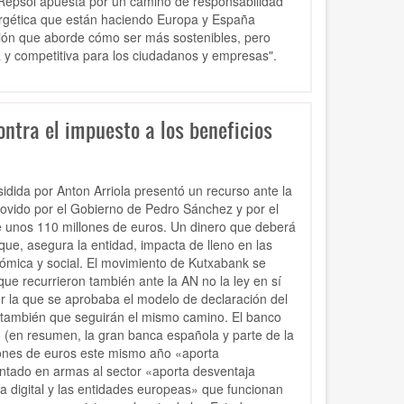
 Repsol apuesta por un c
amino de responsabilidad
ergética que están haciendo Europa y España
ción que aborde cómo ser más sostenibles, pero
a
y competitiva para los ciudadanos y empresas".
ntra el impuesto a los beneficios
sidida por Anton Arriola presentó un recurso ante la
movido por el Gobierno de Pedro Sánchez y por el
de unos 110 millones de euros. Un dinero que deberá
ue, asegura la entidad, impacta de lleno en las
nómica y social. El movimiento de Kutxabank se
ue recurrieron también ante la AN no la ley en sí
r la que se aprobaba el modelo de declaración del
 también que seguirán el mismo camino. El banco
o (en resumen, la gran banca española y parte de la
llones de euros este mismo año «aporta
ntado en armas al sector «aporta desventaja
a digital y las entidades europeas» que funcionan