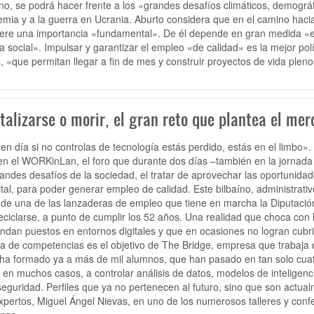
íno, se podrá hacer frente a los «grandes desafíos climáticos, demográ
mia y a la guerra en Ucrania. Aburto considera que en el camino haci
ere una importancia «fundamental». De él depende en gran medida «el
cia social». Impulsar y garantizar el empleo «de calidad» es la mejor po
s, «que permitan llegar a fin de mes y construir proyectos de vida pleno
talizarse o morir, el gran reto que plantea el mer
en día si no controlas de tecnología estás perdido, estás en el limbo
en el WORKinLan, el foro que durante dos días –también en la jornad
randes desafíos de la sociedad, el tratar de aprovechar las oportunidad
gital, para poder generar empleo de calidad. Este bilbaíno, administrat
 de una de las lanzaderas de empleo que tiene en marcha la Diputación 
eciclarse, a punto de cumplir los 52 años. Una realidad que choca con
dan puestos en entornos digitales y que en ocasiones no logran cubrir 
a de competencias es el objetivo de The Bridge, empresa que trabaja d
ha formado ya a más de mil alumnos, que han pasado en tan solo cuat
 en muchos casos, a controlar análisis de datos, modelos de inteligencia 
seguridad. Perfiles que ya no pertenecen al futuro, sino que son actu
xpertos, Miguel Ángel Nievas, en uno de los numerosos talleres y conf