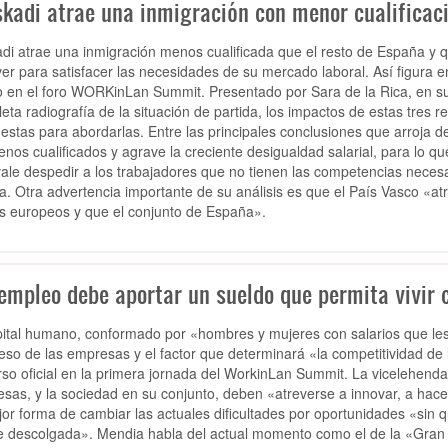
skadi atrae una inmigración con menor cualificaci
di atrae una inmigración menos cualificada que el resto de España y
ver para satisfacer las necesidades de su mercado laboral. Así figura 
o en el foro WORKinLan Summit. Presentado por Sara de la Rica, en s
eta radiografía de la situación de partida, los impactos de estas tres r
estas para abordarlas. Entre las principales conclusiones que arroja des
enos cualificados y agrave la creciente desigualdad salarial, para lo q
ale despedir a los trabajadores que no tienen las competencias necesar
ca. Otra advertencia importante de su análisis es que el País Vasco «a
s europeos y que el conjunto de España».
 empleo debe aportar un sueldo que permita vivir 
pital humano, conformado por «hombres y mujeres con salarios que les p
eso de las empresas y el factor que determinará «la competitividad de 
rso oficial en la primera jornada del WorkinLan Summit. La vicelehenda
sas, y la sociedad en su conjunto, deben «atreverse a innovar, a hacer 
jor forma de cambiar las actuales dificultades por oportunidades «sin
 descolgada». Mendia habla del actual momento como el de la «Gran 