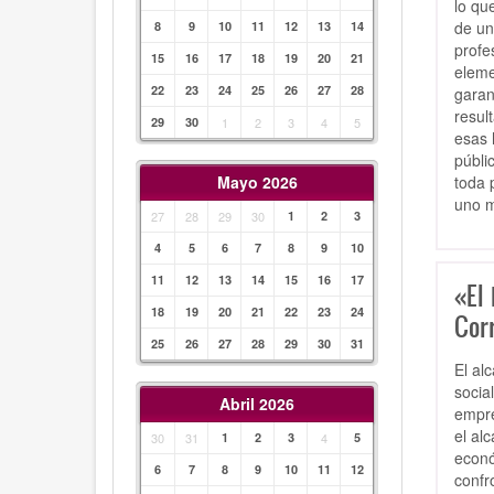
lo qu
de un
8
9
10
11
12
13
14
profe
15
16
17
18
19
20
21
eleme
22
23
24
25
26
27
28
garan
resul
29
30
1
2
3
4
5
esas 
públi
toda 
Mayo 2026
uno m
27
28
29
30
1
2
3
4
5
6
7
8
9
10
11
12
13
14
15
16
17
«El 
18
19
20
21
22
23
24
Cor
25
26
27
28
29
30
31
El al
socia
Abril 2026
empre
el al
30
31
1
2
3
4
5
econó
6
7
8
9
10
11
12
confr