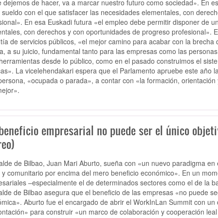
e dejemos de hacer, va a marcar nuestro futuro como sociedad». En es
 sueldo con el que satisfacer las necesidades elementales, con derec
sional». En esa Euskadi futura «el empleo debe permitir disponer de un
ntales, con derechos y con oportunidades de progreso profesional». Ese
tía de servicios públicos, «el mejor camino para acabar con la brecha
ta, a su juicio, fundamental tanto para las empresas como las persona
herramientas desde lo público, como en el pasado construimos el sistem
cas». La vicelehendakari espera que el Parlamento apruebe este año la
persona, «ocupada o parada», a contar con «la formación, orientación 
ejor».
beneficio empresarial no puede ser el único objet
reo)
calde de Bilbao, Juan Mari Aburto, sueña con «un nuevo paradigma en 
l y comunitario por encima del mero beneficio económico». En un mom
sariales –especialmente el de determinados sectores como el de la ba
calde de Bilbao asegura que el beneficio de las empresas «no puede segu
mica». Aburto fue el encargado de abrir el WorkInLan Summit con un di
ontación» para construir «un marco de colaboración y cooperación leal a