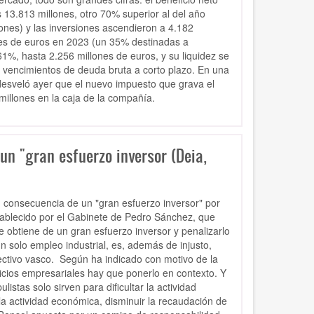
 13.813 millones, otro 70% superior al del año
lones) y las inversiones ascendieron a 4.182
ones de euros en 2023 (un 35% destinadas a
%, hasta 2.256 millones de euros, y su liquidez se
os vencimientos de deuda bruta a corto plazo. En una
desveló ayer que el nuevo impuesto que grava el
millones en la caja de la compañía.
un "gran esfuerzo inversor (Deia,
n consecuencia de un "gran esfuerzo inversor" por
ablecido por el Gabinete de Pedro Sánchez, que
se obtiene de un gran esfuerzo inversor y
penalizarlo
n solo empleo industrial, es, además de injusto,
irectivo vasco. Según ha indicado con motivo de la
ficios empresariales hay que
ponerlo en contexto
. Y
stas solo sirven para dificultar la actividad
y la actividad económica, disminuir la recaudación de