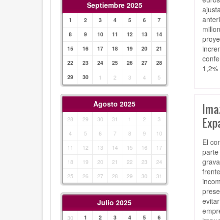
Septiembre 2025
ajust
anter
1
2
3
4
5
6
7
millo
8
9
10
11
12
13
14
proye
incre
15
16
17
18
19
20
21
confe
22
23
24
25
26
27
28
1,2% 
29
30
1
2
3
4
5
Agosto 2025
Imaz
Exp
28
29
30
31
1
2
3
4
5
6
7
8
9
10
El co
11
12
13
14
15
16
17
parte
grava
18
19
20
21
22
23
24
frent
25
26
27
28
29
30
31
incom
prese
evita
Julio 2025
empre
30
1
2
3
4
5
6