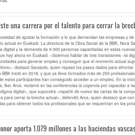
onas.
ste una carrera por el talento para cerrar la brec
cesidad de ajustar la formación a lo que demandan las empresas y de a
ío actual en Euskadi. La directora de la Obra Social de la BBK, Nora Sa
a digital y la demanda de 9.000 personas capacitadas en estas nuevas
ue hay ahora en Euskadi. «Solemos hablar de tres transiciones –la digi
unidades para generar empleo y conseguir que el momento actual su
rritorio», destacó Sarasola, quien repasó los pasos dados para afront
a BBK inició en 2018, y que ya lleva formados más de 250 profesionale
e estos participantes han conseguido acceder a un empleo. En la inici
, Iker Arce, reclamó en las conferencias la urgencia por capacitar a t
digma digital», que supondrá «repartir de nuevo las cartas de la compet
ra para cerrar la brecha actual», defendió Arce, quien destacó que con 
as para obtener todos los profesionales que se requerirían en los pró
onor aporta 1.079 millones a las haciendas vascas