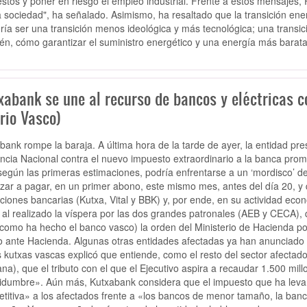
stos y poner en riesgo el empleo industrial. Frente a estos mensajes,
a sociedad
", ha señalado.
Asimismo, ha resaltado que la transición en
ría ser una
transición menos ideológica y más tecnológica
; una transi
ién, cómo
garantizar el suministro energético y una energía más barat
xabank se une al recurso de bancos y eléctricas co
rio Vasco)
bank rompe la baraja. A última hora de la tarde de ayer, la entidad pre
ncia Nacional contra el nuevo impuesto extraordinario a la banca pro
según las primeras estimaciones, podría enfrentarse a un ‘mordisco’ 
ar a pagar, en un primer abono, este mismo mes, antes del día 20, y q
ciones bancarias (Kutxa, Vital y BBK) y, por ende, en su actividad eco
al realizado la víspera por las dos grandes patronales (AEB y CECA), q
(como ha hecho el banco vasco) la orden del Ministerio de Hacienda po
to ante Hacienda. Algunas otras entidades afectadas ya han anunciado
s kutxas vascas explicó que entiende, como el resto del sector afectad
na), que el tributo con el que el Ejecutivo aspira a recaudar 1.500 mi
tidumbre». Aún más, Kutxabank considera que el impuesto que ha leva
titiva» a los afectados frente a «los bancos de menor tamaño, la banc