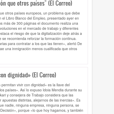
ón que otros países" (El Correo)
 que otros países europeos, un problema que debe
en el Libro Blanco del Empleo, presentado ayer en
us más de 300 páginas el documento realiza una
evoluciones en el mercado de trabajo y diferentes
taca el riesgo de que la digitalización deje atrás a
ue se recomienda reforzar la formación continua.
ias para contratar a los que las tienen», alertó De
trae una inmigración menos cualificada que otros
con dignidad» (El Correo)
ermitan vivir con dignidad» es la llave del
los países». Así lo expuso Idoia Mendia durante su
kari y consejera de Trabajo considera que las
apuestas distintas, alejarnos de las inercias». Es
 que nadie, ninguna empresa, ninguna persona, se
Decisión», porque «lo que hoy hagamos, y también