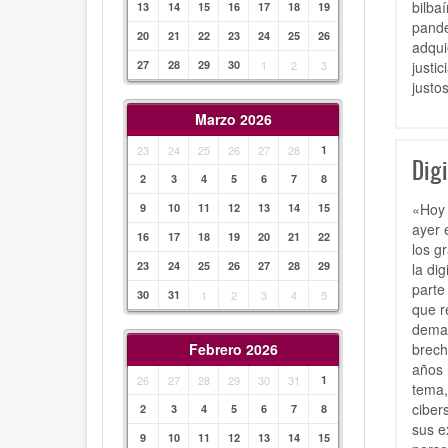
bilba
13
14
15
16
17
18
19
pande
20
21
22
23
24
25
26
adqui
justi
27
28
29
30
1
2
3
justo
Marzo 2026
23
24
25
26
27
28
1
Digi
2
3
4
5
6
7
8
«Hoy 
9
10
11
12
13
14
15
ayer 
16
17
18
19
20
21
22
los g
23
24
25
26
27
28
29
la di
parte
30
31
1
2
3
4
5
que r
deman
brech
Febrero 2026
años 
26
27
28
29
30
31
1
tema,
ciber
2
3
4
5
6
7
8
sus e
9
10
11
12
13
14
15