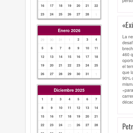
pers
16
17
18
19
20
21
22
23
24
25
26
27
28
1
«Exi
Enero 2026
La ne
29
30
31
1
2
3
4
desaf
brech
5
6
7
8
9
10
11
460 q
12
13
14
15
16
17
18
oport
19
20
21
22
23
24
25
el te
que l
26
27
28
29
30
31
1
90% d
misma
«para
Diciembre 2025
carre
1
2
3
4
5
6
7
décad
8
9
10
11
12
13
14
15
16
17
18
19
20
21
Petr
22
23
24
25
26
27
28