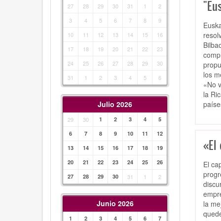
"Eu
27
28
29
30
31
1
2
3
4
5
6
7
8
9
Euska
resol
10
11
12
13
14
15
16
Bilba
17
18
19
20
21
22
23
compl
24
25
26
27
28
29
30
propu
los m
31
1
2
3
4
5
6
«No v
la Ri
paíse
Julio 2026
29
30
1
2
3
4
5
6
7
8
9
10
11
12
«El
13
14
15
16
17
18
19
20
21
22
23
24
25
26
El ca
progr
27
28
29
30
31
1
2
discu
empre
Junio 2026
la me
quede
1
2
3
4
5
6
7