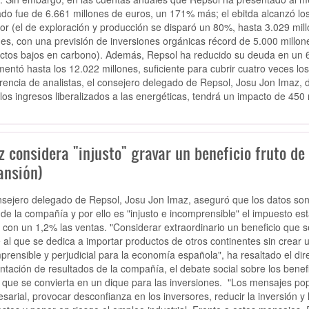
ado fue de 6.661 millones de euros, un 171% más; el ebitda alcanzó los
ior (el de exploración y producción se disparó un 80%, hasta 3.029 mil
nes, con una previsión de inversiones orgánicas récord de 5.000 mill
ctos bajos en carbono). Además, Repsol ha reducido su deuda en un 61
mentó hasta los 12.022 millones, suficiente para cubrir cuatro veces l
rencia de analistas, el consejero delegado de Repsol, Josu Jon Imaz, 
los ingresos liberalizados a las energéticas, tendrá un impacto de 450 
 considera "injusto" gravar un beneficio fruto de 
ansión)
nsejero delegado de Repsol,
Josu Jon Imaz
, aseguró que los datos so
 de la compañía y por ello es
"injusto e incomprensible"
el impuesto est
 con un 1,2% las ventas. "Considerar extraordinario un beneficio que 
e al que se dedica a importar
productos de otros continentes sin crear u
prensible y
perjudicial para la economía española
", ha resaltado el d
ntación de resultados de la compañía, el debate social sobre los bene
r que se convierta en un dique para las inversiones. "Los mensajes populi
sarial, provocar
desconfianza en los inversores
, reducir la inversión 