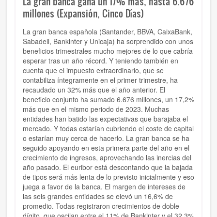
La gran banca gana un 17% más, hasta 6.676
millones (Expansión, Cinco Días)
La gran banca española (Santander, BBVA, CaixaBank,
Sabadell, Bankinter y Unicaja) ha sorprendido con unos
beneficios trimestrales mucho mejores de lo que cabría
esperar tras un año récord. Y teniendo también en
cuenta que el impuesto extraordinario, que se
contabiliza íntegramente en el primer trimestre, ha
recaudado un 32% más que el año anterior. El
beneficio conjunto ha sumado 6.676 millones, un 17,2%
más que en el mismo periodo de 2023. Muchas
entidades han batido las expectativas que barajaba el
mercado. Y todas estarían cubriendo el coste de capital
o estarían muy cerca de hacerlo. La gran banca se ha
seguido apoyando en esta primera parte del año en el
crecimiento de ingresos, aprovechando las inercias del
año pasado. El euribor está descontando que la bajada
de tipos será más lenta de lo previsto inicialmente y eso
juega a favor de la banca. El margen de intereses de
las seis grandes entidades se elevó un 16,6% de
promedio. Todas registraron crecimientos de doble
dígito, que oscilan entre el 11% de Bankinter y el 32,3%