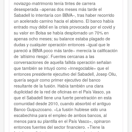
noviazgo-matrimonio tenía tintes de carrera
desesperada –apenas dos meses más tarde el
Sabadell lo intentaría con BBVA–, tras haber recorrido
un acelerado camino hacia el abismo. El banco había
entrado muy débil en la crisis provocada por el covid y
su valor en Bolsa se había desplomado un 70% en
apenas ocho meses; su balance estaba plagado de
dudas y cualquier operación entonces –igual que le
pareció a BBVA poco más tarde– merecía la calificación
de ‘altísimo riesgo’. Fuentes cercanas a las
conversaciones de aquella fallida operación señalan
que también se intuyó como «innegociable» que el
entonces presidente ejecutivo del Sabadell, Josep Oliu,
quería seguir como primer ejecutivo del banco
resultante de la fusión. Había también una clara
duplicidad de la red de oficinas en el País Vasco, ya
que el Sabadell tiene una fuerte penetración en esta
comunidad desde 2010, cuando absorbió el antiguo
Banco Guipuzcoano. «La fusión hubiese sido una
escabechina para el empleo de ambos bancos, al
menos para su plantilla en el País Vasco», opinaron
entonces fuentes del sector financiero. «Tiene la