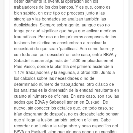
detenidamente la eventual operación son los
trabajadores de los dos bancos. Y es que, como es
bien sabido, en este tipo de procesos junto a las
sinergias y las bondades se analizan también las
duplicidades. Siempre sobra gente, aunque eso no
tenga por qué significar que haya que aplicar medidas
traumáticas. Por eso en los primeros compases de las
fusiones los sindicatos acostumbran a recalcar la
necesidad de que sean ‘pacíficas’. Sea como fuere, y
con todo aún por descubrir en este caso, entre BBVA y
Sabadell suman algo más de 1.500 empleados en el
País Vasco, donde la plantilla del primero asciende a
1.176 trabajadores y la segunda, a otros 338. Junto a
los cálculos sobre las necesidades o no de
determinado número de trabajadores, otro clásico de
los analistas es la dimensión de la entidad resultante en
cuanto al número de oficinas. En este caso, son 156 las
sedes que BBVA y Sabadell tienen en Euskadi. De
nuevo, sin conocer los detalles que, en todo caso, se
irían desgranando después, no es descabellado pensar
que si llega la fusión también sobren oficinas. Cabe
recordar que junto a la raigambre y peso específico del
BBVA en Euskadi, algo que algunos ponen en cuestión