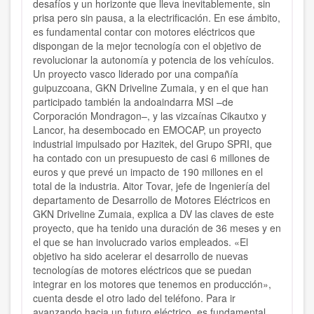
desafíos y un horizonte que lleva inevitablemente, sin
prisa pero sin pausa, a la electrificación. En ese ámbito,
es fundamental contar con motores eléctricos que
dispongan de la mejor tecnología con el objetivo de
revolucionar la autonomía y potencia de los vehículos.
Un proyecto vasco liderado por una compañía
guipuzcoana, GKN Driveline Zumaia, y en el que han
participado también la andoaindarra MSI –de
Corporación Mondragon–, y las vizcaínas Cikautxo y
Lancor, ha desembocado en EMOCAP, un proyecto
industrial impulsado por Hazitek, del Grupo SPRI, que
ha contado con un presupuesto de casi 6 millones de
euros y que prevé un impacto de 190 millones en el
total de la industria. Aitor Tovar, jefe de Ingeniería del
departamento de Desarrollo de Motores Eléctricos en
GKN Driveline Zumaia, explica a DV las claves de este
proyecto, que ha tenido una duración de 36 meses y en
el que se han involucrado varios empleados. «El
objetivo ha sido acelerar el desarrollo de nuevas
tecnologías de motores eléctricos que se puedan
integrar en los motores que tenemos en producción»,
cuenta desde el otro lado del teléfono. Para ir
avanzando hacia un futuro eléctrico, es fundamental