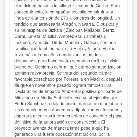
electricidad hasta la localidad vizcaína de Gatika. Para
conseguir esto, la compañía necesita construir una
línea de alta tensión de 270 kilómetros de longitud. Un
tendido que atravesaría Aragón, Navarra, Gipuzkoa y
13 municipios de Bizkaia ( Zaldibar, Mallabia, Berriz,
Garai, Iurreta, Muxika, Amorebieta, Larrabetzu,
Lezama, Zamudio, Derio, Mungia y Gatika), con una
ramificación también hacia La Rioja y Vitoria. El plan
lleva más de dos años dando vueltas por los
despachos, pero hace cuatro semanas recibió el visto
bueno del Gobierno central, que otorgó su autorización
administrativa previa. Se trata del segundo trámite
favorable cosechado por Forestalia en Madrid, después
de que en noviembre pasado lograra también una
Declaración de Impacto Ambiental positiva por parte del
Ministerio de Medio Ambiente. Eso sí, el Ejecutivo de
Pedro Sánchez ha dejado cierto margen de maniobra a
las comunidades autónomas y diputaciones afectadas y
esperará a leer sus informes antes de conceder el paso
definitivo de la autorización de construcción. El
proyecto avanza de manera firme pese a que ha
generado una fuerte oposición institucional por la