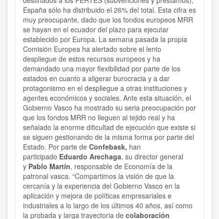
destinados a los PERTES (subvenciones y préstamos),
España sólo ha distribuido el 26% del total. Esta cifra es
muy preocupante, dado que los fondos europeos MRR
se hayan en el ecuador del plazo para ejecutar
establecido por Europa. La semana pasada la propia
Comisión Europea ha alertado sobre el lento
despliegue de estos recursos europeos y ha
demandado una mayor flexibilidad por parte de los
estados en cuanto a aligerar burocracia y a dar
protagonismo en el despliegue a otras instituciones y
agentes económicos y sociales. Ante esta situación, el
Gobierno Vasco ha mostrado su seria preocupación por
que los fondos MRR no lleguen al tejido real y ha
señalado la enorme dificultad de ejecución que existe si
se siguen gestionando de la misma forma por parte del
Estado. Por parte de
Confebask,
han
participado
Eduardo Arechaga
, su director general
y
Pablo Martín
, responsable de Economía de la
patronal vasca. “Compartimos la visión de que la
cercanía y la experiencia del Gobierno Vasco en la
aplicación y mejora de políticas empresariales e
industriales a lo largo de los últimos 40 años, así como
la probada y larga trayectoria de
colaboración