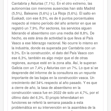
Cantabria y Asturias (7,1%). En el otro extremo, las
autonomías con menores ausencias han sido Madrid
(5,5%), Baleares (5,6%) y La Rioja (5,6%). El salto en
Euskadi, con ese 8,5%, es de 6 puntos porcentuales
respecto al mismo período del año anterior en que se
registró un 7,9%. Por sectores, los servicios siguen
liderando el absentismo con una media del 8,8%. De
hecho, es este área de actividad la que lleva al País
Vasco a ese liderazgo nacional. No ocurre lo mismo en
la industria, donde es superada por Cantabria con un
9,3%. En la construcción, el dato del País Vasco con
ese 6,3%, también es algo mejor que el de otras
regiones, aunque esté en la zona alta. Así, le superan
Galicia con un 7,4% y Asturias con un 7%. Lo que sí se
desprende del informe de la consultora es un repunte
importante de las bajas en la construcción vasca. Un
crecimiento del 34% respecto al año pasado. Y es que
a cierre de año, la tasa de absentismo en la
construcción vasca fue en 2022 de solo un 4,7%, por el
último dato del 6,3%. El propio lehendakari en
funciones se referió la semana pasada a esta
problemática en su intervención en la asamblea de la