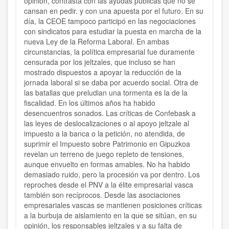
opinión, contrasta con las ayudas públicas que no se
cansan en pedir. y con una apuesta por el futuro. En su
día, la CEOE tampoco participó en las negociaciones
con sindicatos para estudiar la puesta en marcha de la
nueva Ley de la Reforma Laboral. En ambas
circunstancias, la política empresarial fue duramente
censurada por los jeltzales, que incluso se han
mostrado dispuestos a apoyar la reducción de la
jornada laboral si se daba por acuerdo social. Otra de
las batallas que preludian una tormenta es la de la
fiscalidad. En los últimos años ha habido
desencuentros sonados. Las críticas de Confebask a
las leyes de deslocalizaciones o al apoyo jeltzale al
impuesto a la banca o la petición, no atendida, de
suprimir el Impuesto sobre Patrimonio en Gipuzkoa
revelan un terreno de juego repleto de tensiones,
aunque envuelto en formas amables. No ha habido
demasiado ruido, pero la procesión va por dentro. Los
reproches desde el PNV a la élite empresarial vasca
también son recíprocos. Desde las asociaciones
empresariales vascas se mantienen posiciones críticas
a la burbuja de aislamiento en la que se sitúan, en su
opinión, los responsables jeltzales y a su falta de