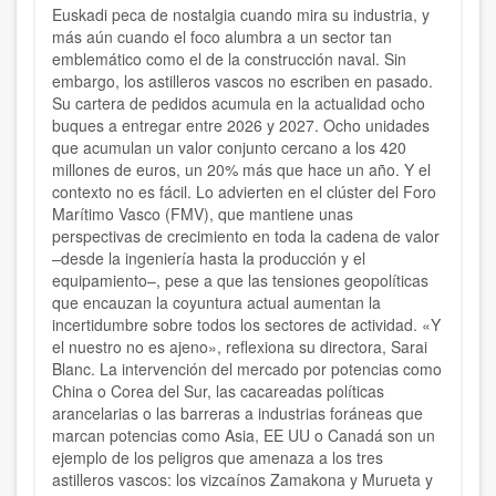
Euskadi peca de nostalgia cuando mira su industria, y
más aún cuando el foco alumbra a un sector tan
emblemático como el de la construcción naval. Sin
embargo, los astilleros vascos no escriben en pasado.
Su cartera de pedidos acumula en la actualidad ocho
buques a entregar entre 2026 y 2027. Ocho unidades
que acumulan un valor conjunto cercano a los 420
millones de euros, un 20% más que hace un año. Y el
contexto no es fácil. Lo advierten en el clúster del Foro
Marítimo Vasco (FMV), que mantiene unas
perspectivas de crecimiento en toda la cadena de valor
–desde la ingeniería hasta la producción y el
equipamiento–, pese a que las tensiones geopolíticas
que encauzan la coyuntura actual aumentan la
incertidumbre sobre todos los sectores de actividad. «Y
el nuestro no es ajeno», reflexiona su directora, Sarai
Blanc. La intervención del mercado por potencias como
China o Corea del Sur, las cacareadas políticas
arancelarias o las barreras a industrias foráneas que
marcan potencias como Asia, EE UU o Canadá son un
ejemplo de los peligros que amenaza a los tres
astilleros vascos: los vizcaínos Zamakona y Murueta y