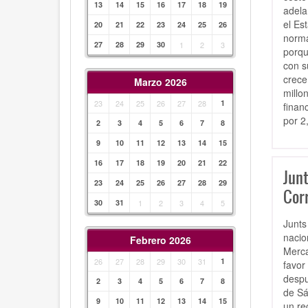
13
14
15
16
17
18
19
adela
el Es
20
21
22
23
24
25
26
norma
27
28
29
30
1
2
3
porqu
con s
crece
Marzo 2026
millo
23
24
25
26
27
28
1
finan
por 2
2
3
4
5
6
7
8
9
10
11
12
13
14
15
16
17
18
19
20
21
22
Junt
23
24
25
26
27
28
29
Cor
30
31
1
2
3
4
5
Junts
nacio
Febrero 2026
Merca
26
27
28
29
30
31
1
favor
despu
2
3
4
5
6
7
8
de Sá
9
10
11
12
13
14
15
un re