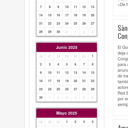
«De h
7
8
9
10
11
12
13
14
15
16
17
18
19
20
21
22
23
24
25
26
27
Sán
28
29
30
31
1
2
3
Con
El Go
Junio 2025
deja 
26
27
28
29
30
31
1
Congr
para 
2
3
4
5
6
7
8
anunc
9
10
11
12
13
14
15
de tr
tambi
16
17
18
19
20
21
22
actor
23
24
25
26
27
28
29
Red E
30
1
2
3
4
5
6
por e
semip
Mayo 2025
28
29
30
1
2
3
4