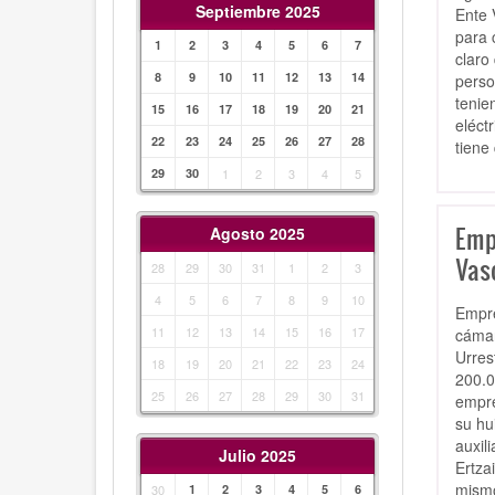
Septiembre 2025
Ente 
para 
1
2
3
4
5
6
7
claro
8
9
10
11
12
13
14
perso
tenie
15
16
17
18
19
20
21
eléct
22
23
24
25
26
27
28
tiene
29
30
1
2
3
4
5
Emp
Agosto 2025
Vas
28
29
30
31
1
2
3
4
5
6
7
8
9
10
Empre
11
12
13
14
15
16
17
cámar
Urres
18
19
20
21
22
23
24
200.0
25
26
27
28
29
30
31
empre
su hu
auxil
Julio 2025
Ertza
mismo
30
1
2
3
4
5
6