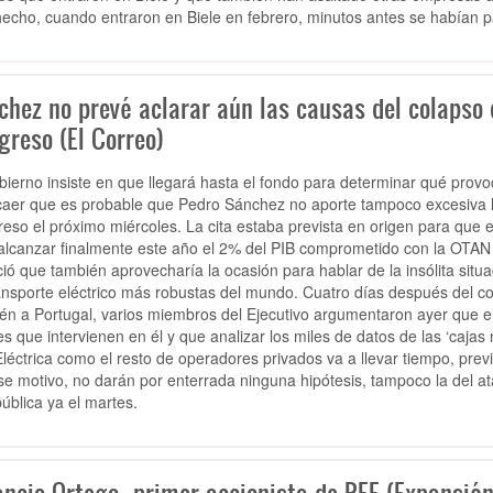
echo, cuando entraron en Biele en febrero, minutos antes se habían 
chez no prevé aclarar aún las causas del colapso
greso (El Correo)
bierno insiste en que llegará hasta el fondo para determinar qué provo
caer que es probable que Pedro Sánchez no aporte tampoco excesiva l
eso el próximo miércoles. La cita estaba prevista en origen para que el
alcanzar finalmente este año el 2% del PIB comprometido con la OTAN s
ió que también aprovecharía la ocasión para hablar de la insólita situa
ansporte eléctrico más robustas del mundo. Cuatro días después del col
én a Portugal, varios miembros del Ejecutivo argumentaron ayer que 
es que intervienen en él y que analizar los miles de datos de las ‘cajas
léctrica como el resto de operadores privados va a llevar tiempo, pre
se motivo, no darán por enterrada ninguna hipótesis, tampoco la del a
ública ya el martes.