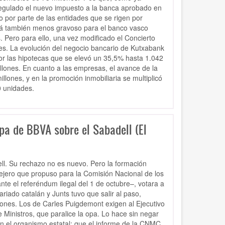
egulado el nuevo impuesto a la banca aprobado en
por parte de las entidades que se rigen por
erá también menos gravoso para el banco vasco
 Pero para ello, una vez modificado el Concierto
es. La evolución del negocio bancario de Kutxabank
por las hipotecas que se elevó un 35,5% hasta 1.042
llones. En cuanto a las empresas, el avance de la
lones, y en la promoción inmobiliaria se multiplicó
0 unidades.
 opa de BBVA sobre el Sabadell (El
ell. Su rechazo no es nuevo. Pero la formación
sejero que propuso para la Comisión Nacional de los
e el referéndum ilegal del 1 de octubre–, votara a
riado catalán y Junts tuvo que salir al paso,
ciones. Los de Carles Puigdemont exigen al Ejecutivo
 Ministros, que paralice la opa. Lo hace sin negar
n el organismo estatal: que el informe de la CNMC