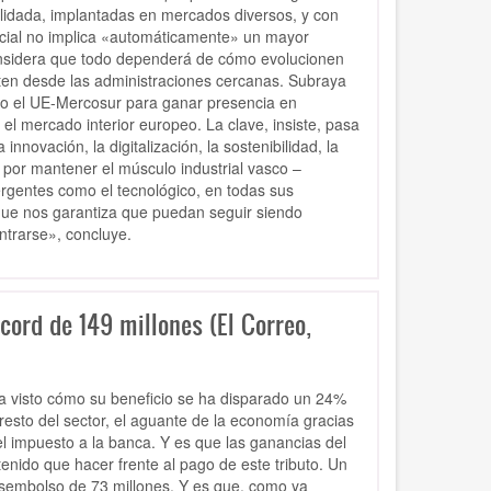
idada, implantadas en mercados diversos, y con
rcial no implica «automáticamente» un mayor
considera que todo dependerá de cómo evolucionen
ten desde las administraciones cercanas. Subraya
mo el UE-Mercosur para ganar presencia en
el mercado interior europeo. La clave, insiste, pasa
novación, la digitalización, la sostenibilidad, la
por mantener el músculo industrial vasco –
rgentes como el tecnológico, en todas sus
o que nos garantiza que puedan seguir siendo
trarse», concluye.
ord de 149 millones (El Correo,
ha visto cómo su beneficio se ha disparado un 24%
resto del sector, el aguante de la economía gracias
l impuesto a la banca. Y es que las ganancias del
nido que hacer frente al pago de este tributo. Un
sembolso de 73 millones. Y es que, como ya