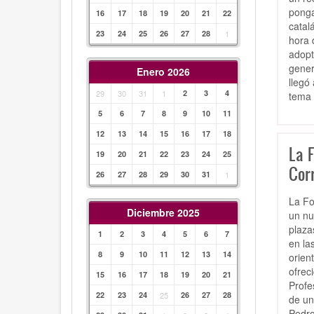
ponga
16
17
18
19
20
21
22
catal
23
24
25
26
27
28
1
hora 
adopt
gener
Enero 2026
llegó
29
30
31
1
2
3
4
tema 
5
6
7
8
9
10
11
12
13
14
15
16
17
18
La 
19
20
21
22
23
24
25
Cor
26
27
28
29
30
31
1
La Fo
Diciembre 2025
un nu
plaza
1
2
3
4
5
6
7
en la
8
9
10
11
12
13
14
orien
ofrec
15
16
17
18
19
20
21
Profe
22
23
24
25
26
27
28
de un
Pedro