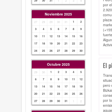
29
30
31
1
2
3
4
por e
2.920
Noviembre 2025
comun
plaza
27
29
29
30
31
1
2
marke
3
4
5
6
7
8
9
(+155
fuert
10
11
12
13
14
15
16
Algun
17
18
19
20
21
22
23
Activ
24
25
26
27
28
29
30
El p
Octubre 2025
29
30
1
2
3
4
5
Trans
6
7
8
9
10
11
12
situa
pero 
13
14
15
16
17
18
19
Bizka
20
21
22
23
24
25
26
conse
por l
27
28
29
30
31
1
2
emisi
aguas