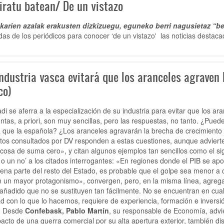
iratu batean/ De un vistazo
arien azalak erakusten dizkizuegu, eguneko berri nagusietaz “be
das de los periódicos para conocer ‘de un vistazo' las noticias destaca
ndustria vasca evitará que los aranceles agraven 
co)
di se aferra a la especialización de su industria para evitar que los 
ntas, a priori, son muy sencillas, pero las respuestas, no tanto. ¿Pue
 que la española? ¿Los aranceles agravarán la brecha de crecimiento 
tos consultados por DV responden a estas cuestiones, aunque advierte
cosa de suma cero», y citan algunos ejemplos tan sencillos como el sig
í o un no’ a los citados interrogantes: «En regiones donde el PIB se a
ena parte del resto del Estado, es probable que el golpe sea menor a 
n un mayor protagonismo», convergen, pero, en la misma línea, agrega
 añadido que no se sustituyen tan fácilmente. No se encuentran en cua
ad con lo que lo hacemos, requiere de experiencia, formación e inversi
. Desde
Confebask, Pablo Martín
, su responsable de Economía, advi
pacto de una guerra comercial por su alta apertura exterior, también 