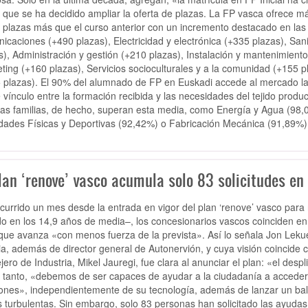
l que se ha decidido ampliar la oferta de plazas. La FP vasca ofrece má
 plazas más que el curso anterior con un incremento destacado en las s
icaciones (+490 plazas), Electricidad y electrónica (+335 plazas), Sa
s), Administración y gestión (+210 plazas), Instalación y mantenimient
ting (+160 plazas), Servicios socioculturales y a la comunidad (+155 
 plazas). El 90% del alumnado de FP en Euskadi accede al mercado labo
e vínculo entre la formación recibida y las necesidades del tejido produ
as familias, de hecho, superan esta media, como Energía y Agua (98,0
idades Físicas y Deportivas (92,42%) o Fabricación Mecánica (91,89%)
lan ‘renove’ vasco acumula solo 83 solicitudes en
currido un mes desde la entrada en vigor del plan ‘renove’ vasco para 
do en los 14,9 años de media–, los concesionarios vascos coinciden en 
que avanza «con menos fuerza de la prevista». Así lo señala Jon Lekue
ia, además de director general de Autonervión, y cuya visión coincide c
jero de Industria, Mikel Jauregi, fue clara al anunciar el plan: «el desp
o tanto, «debemos de ser capaces de ayudar a la ciudadanía a acced
ones», independientemente de su tecnología, además de lanzar un bal
 turbulentas. Sin embargo, solo 83 personas han solicitado las ayudas 