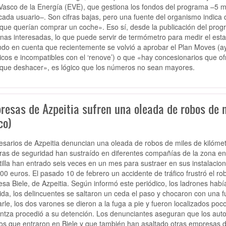
Vasco de la Energía (EVE), que gestiona los fondos del programa –5 m
cada usuario–. Son cifras bajas, pero una fuente del organismo indica 
 que querían comprar un coche». Eso sí, desde la publicación del pro
nas interesadas, lo que puede servir de termómetro para medir el est
ndo en cuenta que recientemente se volvió a aprobar el Plan Moves (a
ricos e incompatibles con el ‘renove’) o que «hay concesionarios que 
 que deshacer», es lógico que los números no sean mayores.
resas de Azpeitia sufren una oleada de robos de m
co)
sarios de Azpeitia denuncian una oleada de robos de miles de kilómet
as de seguridad han sustraído en diferentes compañías de la zona e
tilla han entrado seis veces en un mes para sustraer en sus instalacio
00 euros. El pasado 10 de febrero un accidente de tráfico frustró el
sa Biele, de Azpeitia. Según informó este periódico, los ladrones habí
ida, los delincuentes se saltaron un ceda el paso y chocaron con una f
iarle, los dos varones se dieron a la fuga a pie y fueron localizados po
intza procedió a su detención. Los denunciantes aseguran que los auto
s que entraron en Biele y que también han asaltado otras empresas d