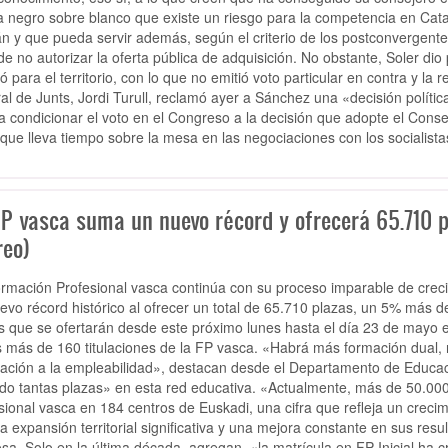
 negro sobre blanco que existe un riesgo para la competencia en Cata
án y que pueda servir además, según el criterio de los postconvergente
de no autorizar la oferta pública de adquisición. No obstante, Soler 
ó para el territorio, con lo que no emitió voto particular en contra y la
al de Junts, Jordi Turull, reclamó ayer a Sánchez una «decisión política
 a condicionar el voto en el Congreso a la decisión que adopte el Conse
que lleva tiempo sobre la mesa en las negociaciones con los socialista
FP vasca suma un nuevo récord y ofrecerá 65.710 p
reo)
rmación Profesional vasca continúa con su proceso imparable de crecim
evo récord histórico al ofrecer un total de 65.710 plazas, un 5% más 
s que se ofertarán desde este próximo lunes hasta el día 23 de mayo en
s más de 160 titulaciones de la FP vasca. «Habrá más formación dual,
tación a la empleabilidad», destacan desde el Departamento de Educ
ido tantas plazas» en esta red educativa. «Actualmente, más de 50.00
sional vasca en 184 centros de Euskadi, una cifra que refleja un crec
a expansión territorial significativa y una mejora constante en sus res
sa. Solo en la última década, agregan, «la matrícula en FP Inicial ha c