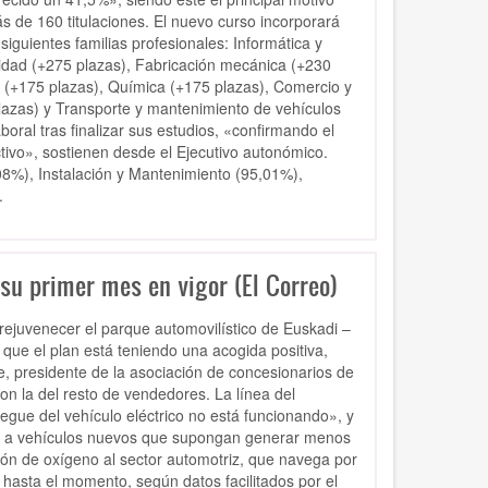
s de 160 titulaciones. El nuevo curso incorporará
iguientes familias profesionales: Informática y
nidad (+275 plazas), Fabricación mecánica (+230
o (+175 plazas), Química (+175 plazas), Comercio y
plazas) y Transporte y mantenimiento de vehículos
ral tras finalizar sus estudios, «confirmando el
ctivo», sostienen desde el Ejecutivo autonómico.
8%), Instalación y Mantenimiento (95,01%),
.
 su primer mes en vigor (El Correo)
rejuvenecer el parque automovilístico de Euskadi –
que el plan está teniendo una acogida positiva,
, presidente de la asociación de concesionarios de
on la del resto de vendedores. La línea del
liegue del vehículo eléctrico no está funcionando», y
er a vehículos nuevos que supongan generar menos
ón de oxígeno al sector automotriz, que navega por
hasta el momento, según datos facilitados por el