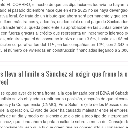
ntó EL CORREO, el hecho de que las diputaciones todavía no hayan r
tado el pasado diciembre hace que en este 2025 no se haya devengado 
tiva foral. Se trata de un tributo que ahora será permanente y que s
e tiene más tramos y, además, es deducible en el pago de Sociedades.
u transferencia, queda pendiente su aprobación en las Juntas General
 con fuerza gracias al crédito que representa un incremento liderado 
nes, mientras que el del consumo lo hizo en un 13,6%, hasta los 198 mi
ciación corporativa fue del 11%, en las compañías un 12%, con 2.343 mil
,5 el número de viviendas en construcción financiadas llegando a 2.00
s lleva al límite a Sánchez al exigir que frene la
reo)
 se opuso ayer de forma frontal a la opa lanzada por el BBVA al Sabad
nalista se vio obligada a reafirmar su posición, después de que el con
dos y la Competencia (CNMC), Pere Soler –exjefe de los Mossos durant
 de la operación. El voto de Soler ha causado malestar entre el empresa
és de un día y medio en silencio que dio pie a todo tipo de interpreta
nchez, que tiene ahora la patata caliente sobre la mesa del Consejo de
conocimiento, eso sí, a lo que creen que ha conseguido su consejero e