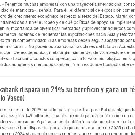
. «Tenemos muchas empresas con una trayectoria internacional consol
idad de maniobra», señala. Para él, el diferencial de exposición come
ioro del crecimiento económico respecto al resto del Estado. Martín 
ontramedidas a nivel europeo y de qué políticas de apoyo se implemen
én la importancia de diversificar mercados y aprovechar acuerdos co
oamérica, además de reorientar las exportaciones hacia Asia y reforzar 
eforzar la competitividad: «Las empresas deben seguir apostando por la in
mía circular… No podemos abandonar las claves del futuro». Apuesta 
oción, bienes de equipo, metalurgia– sin perder de vista sectores eme
entes. «Fabricar productos complejos, con alto valor tecnológico, es l
ados aunque los mercados cambien. Y ahí es donde Euskadi debe cen
xabank dispara un 24% su beneficio y gana un réc
io Vasco)
imer trimestre de 2025 ha sido más que positivo para Kutxabank, que 
 alcanzar los 149 millones. Una cifra récord que evidencia, como en el 
pleo y al consumo. Aquí, además, también impacta un extraordinario, e
 vasco se han disparado gracias a que en el arranque de 2025 no ha te
 que en 2024 sí apareció en sus cuentas y que supuso en enero un de