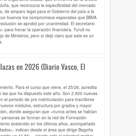
luña, que reconozca la especificidad del mercado
s, de amparo legal para el Gobierno del país a la
dio por buenos los compromisos especiales que BBVA
 resolución se aprobó por unanimidad. El secretario
» para frenar la operación financiera. Turull no
jo de Ministros, pero sí dejó claro que este es un
s.
lazas en 2026 (Diario Vasco, El
iento. Para el curso que viene, el 25/26, acredita
de las que ha dispuesto este año. Son 2.920 nuevas
 el periodo de pre matriculación para inscribirse
 nuevos módulos, estructura por grados y mayor
ación, donde aseguran que «nunca antes se habían
0 personas se forman en la red de Formación
imiento sostenido en los últimos años, acompañado
ultados», indican desde el área que dirige Begoña
recido un 41,5%», siendo este el principal motivo