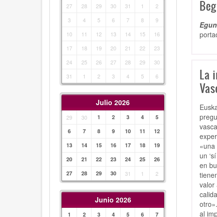
Beg
27
28
29
30
31
1
2
3
4
5
6
7
8
9
Egunk
porta
10
11
12
13
14
15
16
17
18
19
20
21
22
23
24
25
26
27
28
29
30
La i
31
1
2
3
4
5
6
Vas
Julio 2026
Euska
pregu
29
30
1
2
3
4
5
vasca
6
7
8
9
10
11
12
exper
«una 
13
14
15
16
17
18
19
un ‘s
20
21
22
23
24
25
26
en bu
27
28
29
30
31
1
2
tiene
valor
calid
Junio 2026
otro»
al im
1
2
3
4
5
6
7