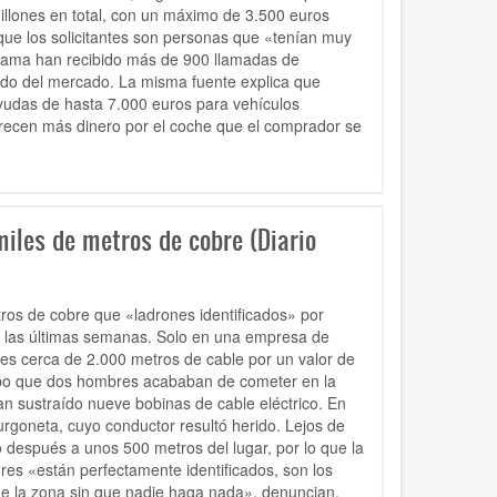
illones en total, con un máximo de 3.500 euros
que los solicitantes son personas que «tenían muy
grama han recibido más de 900 llamadas de
ado del mercado. La misma fuente explica que
yudas de hasta 7.000 euros para vehículos
ofrecen más dinero por el coche que el comprador se
iles de metros de cobre (Diario
ros de cobre que «ladrones identificados» por
n las últimas semanas. Solo en una empresa de
nes cerca de 2.000 metros de cable por un valor de
 robo que dos hombres acababan de cometer en la
an sustraído nueve bobinas de cable eléctrico. En
urgoneta, cuyo conductor resultó herido. Lejos de
co después a unos 500 metros del lugar, por lo que la
res «están perfectamente identificados, son los
e la zona sin que nadie haga nada», denuncian.