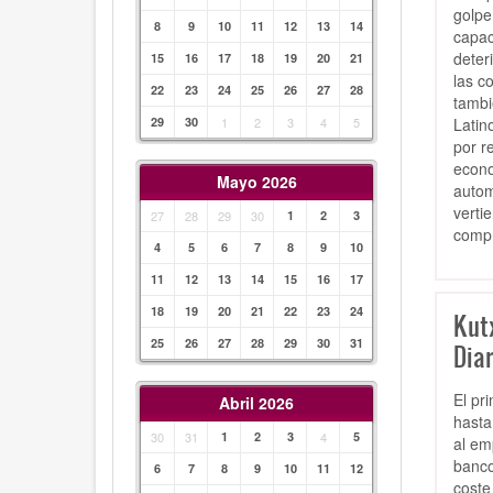
golpe
8
9
10
11
12
13
14
capac
deter
15
16
17
18
19
20
21
las c
22
23
24
25
26
27
28
tambi
Latin
29
30
1
2
3
4
5
por r
econo
Mayo 2026
autom
verti
27
28
29
30
1
2
3
compr
4
5
6
7
8
9
10
11
12
13
14
15
16
17
18
19
20
21
22
23
24
Kut
25
26
27
28
29
30
31
Diar
El pr
Abril 2026
hasta
30
31
1
2
3
4
5
al em
banco
6
7
8
9
10
11
12
coste