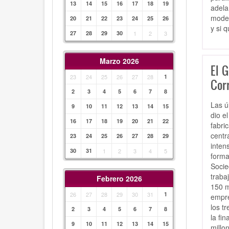
13
14
15
16
17
18
19
adela
model
20
21
22
23
24
25
26
y si 
27
28
29
30
1
2
3
Marzo 2026
El G
23
24
25
26
27
28
1
Cor
2
3
4
5
6
7
8
Las ú
9
10
11
12
13
14
15
dio e
16
17
18
19
20
21
22
fabri
centr
23
24
25
26
27
28
29
inten
30
31
1
2
3
4
5
forma
Socie
traba
Febrero 2026
150 m
26
27
28
29
30
31
1
empre
los t
2
3
4
5
6
7
8
la fi
9
10
11
12
13
14
15
millo