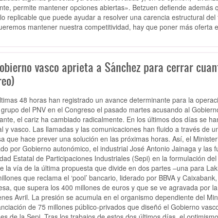
nte, permite mantener opciones abiertas». Betzuen defiende además qu
o replicable que puede ayudar a resolver una carencia estructural del t
queremos mantener nuestra competitividad, hay que poner más oferta e
obierno vasco aprieta a Sánchez para cerrar cuant
reo)
ltimas 48 horas han registrado un avance determinante para la operac
l grupo del PNV en el Congreso el pasado martes acusando al Gobierno
cante, el cariz ha cambiado radicalmente. En los últimos dos días se ha
al y vasco. Las llamadas y las comunicaciones han fluido a través de 
sa que hace prever una solución en las próximas horas. Así, el Ministe
do por Gobierno autonómico, el industrial José Antonio Jainaga y las f
dad Estatal de Participaciones Industriales (Sepi) en la formulación del
je la vía de la última propuesta que divide en dos partes –una para La
illones que reclama el ‘pool’ bancario, liderado por BBVA y Caixabank,
sa, que supera los 400 millones de euros y que se ve agravada por la 
renes Avril. La presión se acumula en el organismo dependiente del Mi
nanciación de 75 millones público-privados que diseñó el Gobierno vasc
nes de la Sepi. Tras los trabajos de estos dos últimos días, el optimism