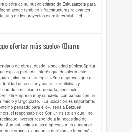
era piedra de su nuevo edificio de Eskuzaitzeta para
olígono acoge también infraestructuras relevantes
e, uno de los proyectos estrella es Mubil, el
ue ofertar más suelo» (Diario
endario de obras, desde la sociedad pública Sprilur
 explica parte del interés que despierta este
spacio, sino por estrategia. «Son empresas que en
tunidad de escalar y centralizar oficinas y
bilidad de crecimiento ordenado, con suelo
n perfil de empresa muy concreto: compañías con un
a medio y largo plazo. «La ubicación es importante,
entorno pensado para ello», señala Betzuen.
tos, el responsable de Sprilur insiste en que «no
l repliegue inversor responde a la necesidad de
do. Aun así, anima a las empresas a no quedarse
ar en el proceso, aunque la decisión se tome más