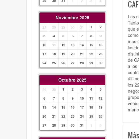
29
30
31
1
2
3
4
CAF 
Las e
Noviembre 2025
Tanto
27
29
29
30
31
1
2
que e
como 
3
4
5
6
7
8
9
más c
10
11
12
13
14
15
16
las d
disti
17
18
19
20
21
22
23
de CA
24
25
26
27
28
29
30
a los
contr
últim
Octubre 2025
los 2
29
30
1
2
3
4
5
negoc
grupo
6
7
8
9
10
11
12
vehíc
13
14
15
16
17
18
19
maner
20
21
22
23
24
25
26
27
28
29
30
31
1
2
Más 