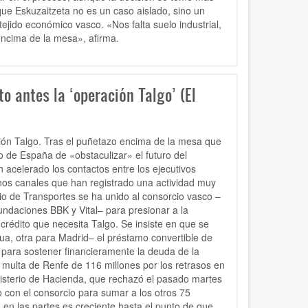
e Eskuzaitzeta no es un caso aislado, sino un
ejido económico vasco. «Nos falta suelo industrial,
ncima de la mesa», afirma.
o antes la ‘operación Talgo’ (El
ión Talgo. Tras el puñetazo encima de la mesa que
 de España de «obstaculizar» el futuro del
n acelerado los contactos entre los ejecutivos
unos canales que han registrado una actividad muy
rio de Transportes se ha unido al consorcio vasco –
undaciones BBK y Vital– para presionar a la
 crédito que necesita Talgo. Se insiste en que se
kua, otra para Madrid– el préstamo convertible de
 para sostener financieramente la deuda de la
multa de Renfe de 116 millones por los retrasos en
nisterio de Hacienda, que rechazó el pasado martes
o con el consorcio para sumar a los otros 75
o en las partes es creciente hasta el punto de que