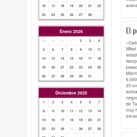
avanz
16
17
18
19
20
21
22
23
24
25
26
27
28
1
El p
Enero 2026
29
30
31
1
2
3
4
«Cada
Mikel
5
6
7
8
9
10
11
estad
12
13
14
15
16
17
18
tiemp
pasad
19
20
21
22
23
24
25
Mient
26
27
28
29
30
31
1
6.000
23 un
activ
Diciembre 2025
negoc
1
2
3
4
5
6
7
de Ta
muy h
8
9
10
11
12
13
14
trene
15
16
17
18
19
20
21
22
23
24
25
26
27
28