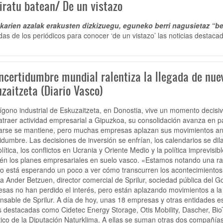
iratu batean/ De un vistazo
arien azalak erakusten dizkizuegu, eguneko berri nagusietaz “be
das de los periódicos para conocer ‘de un vistazo’ las noticias destacad
incertidumbre mundial ralentiza la llegada de nue
zaitzeta (Diario Vasco)
lígono industrial de Eskuzaitzeta, en Donostia, vive un momento deci
atraer actividad empresarial a Gipuzkoa, su consolidación avanza en pa
larse se mantiene, pero muchas empresas aplazan sus movimientos a
tidumbre. Las decisiones de inversión se enfrían, los calendarios se di
lítica, los conflictos en Ucrania y Oriente Medio y la política imprevi
én los planes empresariales en suelo vasco. «Estamos notando una ral
 está esperando un poco a ver cómo transcurren los acontecimientos a n
ca Ander Betzuen, director comercial de Sprilur, sociedad pública del 
sas no han perdido el interés, pero están aplazando movimientos a la
nsable de Sprilur. A día de hoy, unas 18 empresas y otras entidades es
s destacadas como Cidetec Energy Storage, Otis Mobility, Dascher, Bi
tico de la Diputación Naturklima. A ellas se suman otras dos compañía