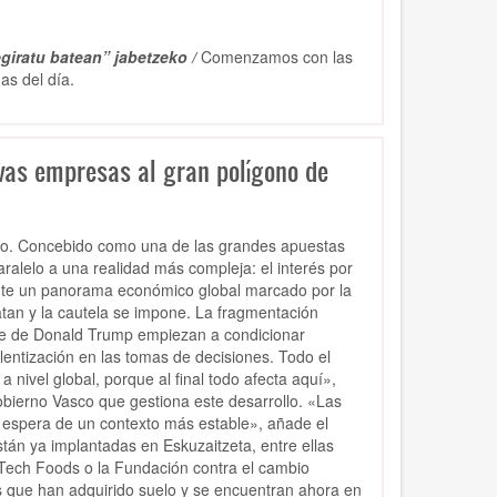
giratu batean” jabetzeko /
Comenzamos con las
as del día.
vas empresas al gran polígono de
sivo. Concebido como una de las grandes apuestas
ralelo a una realidad más compleja: el interés por
nte un panorama económico global marcado por la
latan y la cautela se impone. La fragmentación
sible de Donald Trump empiezan a condicionar
entización en las tomas de decisiones. Todo el
ivel global, porque al final todo afecta aquí»,
Gobierno Vasco que gestiona este desarrollo. «Las
 espera de un contexto más estable», añade el
tán ya implantadas en Eskuzaitzeta, entre ellas
oTech Foods o la Fundación contra el cambio
s que han adquirido suelo y se encuentran ahora en