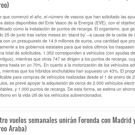
reo)
 que comenzó el año, el número de vascos que han solicitado las ayu
os datos disponibles del Ente Vasco de la Energía (EVE), con el objetivo
rificado como la instalación de puntos de recarga. El organismo, que ge
o 25 de junio tras varios meses en ‘stand by’ –a causa de la caída de
a con un presupuesto de 14,9 millones de euros, una cantidad que pro
tamente a los gobiernos estatales para que estos últimos los traspase
ma total de solicitudes, 1.352 corresponden a vehículos (con ayudas d
ntiguo), mientras que otras 747 se dirigen a los puntos de recarga, cu
ama hasta en un 70%. En cuanto a la motorización de los vehículos adq
, mientras que los híbridos enchufables han supuesto un 43%. El progr
licable para compras de vehículos realizadas desde el 1 de enero de 20
ulos, se prevé apoyar la adquisición de cerca de 2.000 vehículos electr
fables, y 1.000 puntos de recarga. De esta forma, se estima un ahorr
rbono en la vida útil de los vehículos subvencionados.
tro vuelos semanales unirán Foronda con Madrid y
reo Araba)