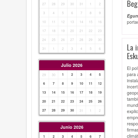
Beg
27
28
29
30
31
1
2
3
4
5
6
7
8
9
Egunk
porta
10
11
12
13
14
15
16
17
18
19
20
21
22
23
24
25
26
27
28
29
30
La 
31
1
2
3
4
5
6
Esku
Julio 2026
El po
para 
29
30
1
2
3
4
5
insta
6
7
8
9
10
11
12
incer
geopo
13
14
15
16
17
18
19
tambi
20
21
22
23
24
25
26
mundo
27
28
29
30
31
1
2
expli
empre
respo
Junio 2026
firma
climá
1
2
3
4
5
6
7