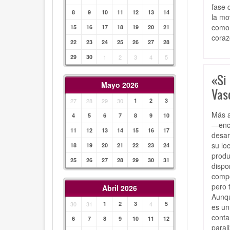
fase 
8
9
10
11
12
13
14
la mo
como 
15
16
17
18
19
20
21
coraz
22
23
24
25
26
27
28
29
30
1
2
3
4
5
«Si
Mayo 2026
Vas
27
28
29
30
1
2
3
Más a
4
5
6
7
8
9
10
—enca
11
12
13
14
15
16
17
desar
su lo
18
19
20
21
22
23
24
produ
25
26
27
28
29
30
31
dispo
compo
pero 
Abril 2026
Aunqu
30
31
1
2
3
4
5
es un
conta
6
7
8
9
10
11
12
paral