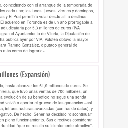
, coincidiendo con el arranque de la temporada de
les cada una; los lunes, jueves, viernes y domingos,
 y El Prat permitirá volar desde allí a destinos
 El acuerdo en Foronda es de un año prorrogable a
 adjudicataria por 5,3 millones de euros (IVA
tegran el Ayuntamiento de Vitoria, la Diputación de
ha pública ayer por VIA, Volotea obtuvo la mayor
 Para Ramiro González, diputado general de
ho más cerca de lograrlo».
illones (Expansión)
io, hasta alcanzar los 61,9 millones de euros. Se
niería, que tuvo unas ventas de 700 millones, un
la evolución de su beneficio no sigue una senda
ad volvió a aportar el grueso de las ganancias –así
a, infraestructuras avanzadas (centros de datos), y
gativo. De hecho, Sener ha decidido “discontinuar”
 en pleno funcionamiento. Sus directivos consideran
rtunidad “que no resulta suficientemente atractivo”.