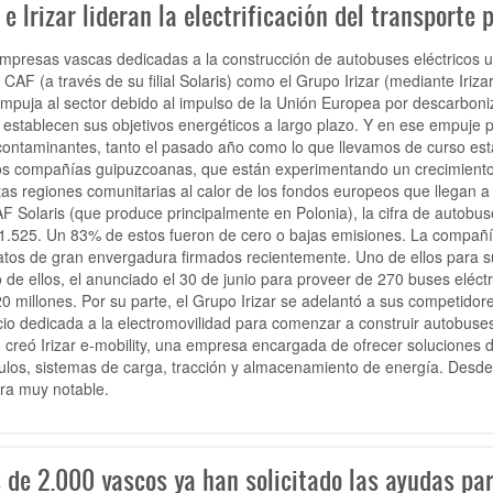
e Irizar lideran la electrificación del transporte 
mpresas vascas dedicadas a la construcción de autobuses eléctricos ur
 CAF (a través de su filial Solaris) como el Grupo Irizar (mediante Iriz
mpuja al sector debido al impulso de la Unión Europea por descarboniza
establecen sus objetivos energéticos a largo plazo. Y en ese empuje por
ontaminantes, tanto el pasado año como lo que llevamos de curso está
os compañías guipuzcoanas, que están experimentando un crecimiento 
ntas regiones comunitarias al calor de los fondos europeos que llegan a l
F Solaris (que produce principalmente en Polonia), la cifra de autobu
 1.525. Un 83% de estos fueron de cero o bajas emisiones. La compañí
atos de gran envergadura firmados recientemente. Uno de ellos para su
o de ellos, el anunciado el 30 de junio para proveer de 270 buses eléctr
20 millones. Por su parte, el Grupo Irizar se adelantó a sus competidor
io dedicada a la electromovilidad para comenzar a construir autobuses
 creó Irizar e-mobility, una empresa encargada de ofrecer soluciones 
ulos, sistemas de carga, tracción y almacenamiento de energía. Desde
a muy notable.
de 2.000 vascos ya han solicitado las ayudas para