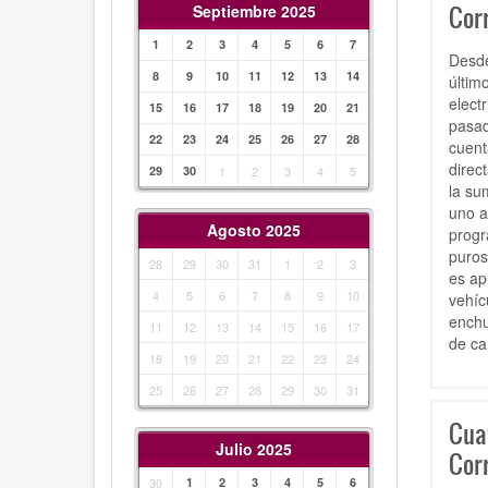
Cor
Septiembre 2025
1
2
3
4
5
6
7
Desde
8
9
10
11
12
13
14
últim
elect
15
16
17
18
19
20
21
pasad
22
23
24
25
26
27
28
cuent
direc
29
30
1
2
3
4
5
la su
uno a
Agosto 2025
progr
puros
28
29
30
31
1
2
3
es ap
4
5
6
7
8
9
10
vehíc
enchu
11
12
13
14
15
16
17
de ca
18
19
20
21
22
23
24
25
26
27
28
29
30
31
Cua
Julio 2025
Cor
30
1
2
3
4
5
6