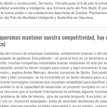
de diseño o construcción. De hecho, Tecnalia puso el 8 de julio la prim
vilidad sostenible e inteligente, que formará parte del Polo Mubil. El p
la nueva prisión o las instalaciones deportivas de Zubieta. Precisament
ón del Polo de Movilidad Inteligente y Sostenible de Gipuzkoa.
 queremos mantener nuestra competitividad, hay q
co)
llá del número de empresas instaladas, enfriamiento inversor o del cal
rgada de gestionar Eskuzaitzeta— se pone el foco en un fenómeno que
rollo: muchas compañías industriales buscan reubicarse no solo por e
calización actual no tienen margen para crecer y aquí encuentran la opor
cción», explica Ander Betzuen, director comercial de Sprilur. Esa posi
nible y bien conectado, se ha convertido en un factor decisivo para u
nente tecnológico creciente que necesitan estabilidad para planificar 
también lo es la capacidad de desarrollar un proyecto completo en un 
e reconoce que el contexto internacional ha enfriado algunos movimien
 problema de falta de interés», sino de cautela temporal. A su juicio, e
r con un «horizonte despejado» antes de acometer decisiones de cala
izadas: algunas parcelas ya están reservadas y, en su opinión, «avanz