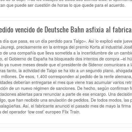
an que puede ser cuestión de horas lo que quede para el acuerdo.
edido vencido de Deutsche Bahn asfixia al fabrica
 día que pasa, es un día perdido para Talgo». Así lo explicó este juev
 Jauregi, precisamente en la entrega del premio Korta al industrial Jo
o de una compañía que lleva sometida a la incertidumbre de un camb
o, el Gobierno de España ha bloqueado dos intentos de compra –el h
o ya nueve meses desde que el presidente de Sidenor comunicara a l
ras tanto, la actividad de Talgo se ha ido a un segundo plano, ahogad
 millones. De esos, 1.400 corresponden al pedido de la renfe alemana
idades deberían entregarse el mes que viene tras acumular varios ret
ación de un nuevo régimen de sanciones. De hecho, según confirman f
iaciones abiertas para renunciar a parte de ese encargo. Una decisió
lgo, que han recibido una anulación de pedidos. De todos modos, las p
alagüeñas. Así, el fabricante anunció el pasado mes de mayo la firma
s del operador ‘low cost’ europeo Flix Train.