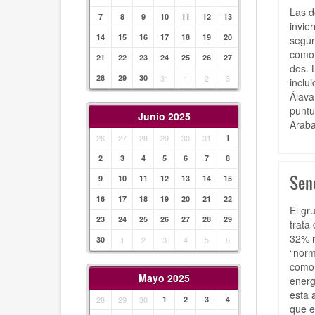
Las d
7
8
9
10
11
12
13
invie
14
15
16
17
18
19
20
según
como 
21
22
23
24
25
26
27
dos. 
28
29
30
31
1
2
3
inclu
Álava
puntu
Junio 2025
Araba
26
27
28
29
30
31
1
2
3
4
5
6
7
8
Sen
9
10
11
12
13
14
15
16
17
18
19
20
21
22
El gr
23
24
25
26
27
28
29
trata
32% m
30
1
2
3
4
5
6
“norm
como 
Mayo 2025
energ
esta 
28
29
30
1
2
3
4
que e