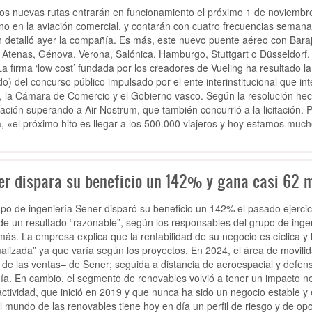
os nuevas rutas entrarán en funcionamiento el próximo 1 de noviembre
rno en la aviación comercial, y contarán con cuatro frecuencias semana
 detalló ayer la compañía. Es más, este nuevo puente aéreo con Barajas
Atenas, Génova, Verona, Salónica, Hamburgo, Stuttgart o Düsseldorf.
La firma ‘low cost’ fundada por los creadores de Vueling ha resultado la
ido) del concurso público impulsado por el ente interinstitucional que in
, la Cámara de Comercio y el Gobierno vasco. Según la resolución hec
ación superando a Air Nostrum, que también concurrió a la licitación.
, «el próximo hito es llegar a los 500.000 viajeros y hoy estamos muc
er dispara su beneficio un 142% y gana casi 62 m
upo de ingeniería Sener disparó su beneficio un 142% el pasado ejercic
 de un resultado “razonable”, según los responsables del grupo de inge
ás. La empresa explica que la rentabilidad de su negocio es cíclica y 
alizada” ya que varía según los proyectos. En 2024, el área de movilid
de las ventas– de Sener; seguida a distancia de aeroespacial y defens
ía. En cambio, el segmento de renovables volvió a tener un impacto ne
actividad, que inició en 2019 y que nunca ha sido un negocio estable y
l mundo de las renovables tiene hoy en día un perfil de riesgo y de opo