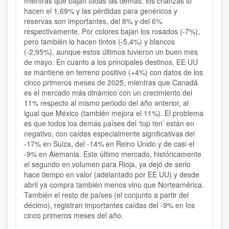
mientras que bajan todas las demás: los crianzas lo
hacen el 1,69% y las pérdidas para genéricos y
reservas son importantes, del 8% y del 6%
respectivamente. Por colores bajan los rosados (-7%),
pero también lo hacen tintos (-5,4%) y blancos
(-2,95%), aunque estos últimos tuvieron un buen mes
de mayo. En cuanto a los principales destinos, EE UU
se mantiene en terreno positivo (+4%) con datos de los
cinco primeros meses de 2025, mientras que Canadá
es el mercado más dinámico con un crecimiento del
11% respecto al mismo periodo del año anterior, al
igual que México (también mejora el 11%). El problema
es que todos los demás países del ‘top ten’ están en
negativo, con caídas especialmente significativas del
-17% en Suiza, del -14% en Reino Unido y de casi el
-9% en Alemania. Este último mercado, históricamente
el segundo en volumen para Rioja, ya dejó de serlo
hace tiempo en valor (adelantado por EE UU) y desde
abril ya compra también menos vino que Norteamérica.
También el resto de países (el conjunto a partir del
décimo), registran importantes caídas del -9% en los
cinco primeros meses del año.