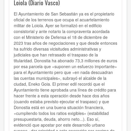
Loiola (Diario Vasco)
El Ayuntamiento de San Sebastián ya es el propietario
oficial de los terrenos que ocupa el acuartelamiento
militar de Loiola. Ayer se formalizó en el edificio
consistorial y ante notario la compraventa acordada
con el Ministerio de Defensa el 18 de diciembre de
2023 tras años de negociaciones y que desde entonces
ha sufrido diversas vicisitudes administrativas y
judiciales que han retrasado el traspaso de la
titularidad. Donostia ha abonado 73,3 millones de euros
por esa parcela que «suponen un esfuerzo importante»
para el Ayuntamiento pero que «en nada descuadran
las cuentas municipales», subrayó el alcalde de la
ciudad, Eneko Goia. El primer edil recordó que el
Ayuntamiento tiene aprobada una línea de crédito para
hacer frente a esta operación desde hace dos años
(cuando estaba previsto ejecutar el traspaso) y que
Donostia está en una buena situación financiera,
«cumpliendo todos los ratios exigibles» (estabilidad
presupuestaria, deuda, ahorro neto...). Eso sí,
evidenció que apostar por este desarrollo urbano
supone «dar prioridad a esta operación por encima de