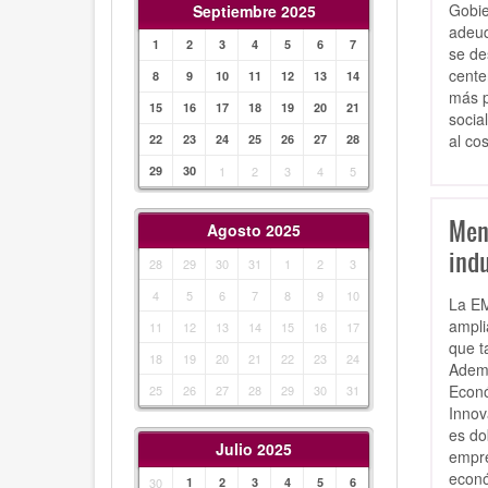
Gobie
Septiembre 2025
adeud
1
2
3
4
5
6
7
se de
cente
8
9
10
11
12
13
14
más p
15
16
17
18
19
20
21
socia
al co
22
23
24
25
26
27
28
29
30
1
2
3
4
5
Men
Agosto 2025
indu
28
29
30
31
1
2
3
4
5
6
7
8
9
10
La EM
ampli
11
12
13
14
15
16
17
que t
18
19
20
21
22
23
24
Ademá
Econó
25
26
27
28
29
30
31
Innov
es dob
Julio 2025
empre
econó
30
1
2
3
4
5
6