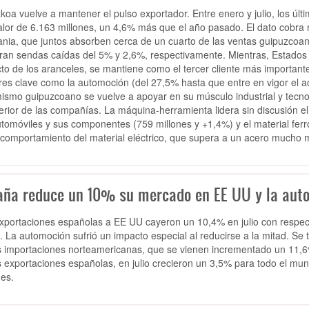
koa vuelve a mantener el pulso exportador. Entre enero y julio, los últim
alor de 6.163 millones, un 4,6% más que el año pasado. El dato cobra r
nia, que juntos absorben cerca de un cuarto de las ventas guipuzcoan
tran sendas caídas del 5% y 2,6%, respectivamente. Mientras, Estados
to de los aranceles, se mantiene como el tercer cliente más importan
res clave como la automoción (del 27,5% hasta que entre en vigor el ac
ismo guipuzcoano se vuelve a apoyar en su músculo industrial y tecnol
terior de las compañías. La máquina-herramienta lidera sin discusión e
utomóviles y sus componentes (759 millones y +1,4%) y el material ferr
comportamiento del material eléctrico, que supera a un acero mucho má
aña reduce un 10% su mercado en EE UU y la autom
xportaciones españolas a EE UU cayeron un 10,4% en julio con respect
. La automoción sufrió un impacto especial al reducirse a la mitad. Se 
s importaciones norteamericanas, que se vienen incrementado un 11,6%
s exportaciones españolas, en julio crecieron un 3,5% para todo el m
nes.