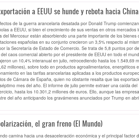
exportación a EEUU se hunde y rebota hacia China
fectos de la guerra arancelaria desatada por Donald Trump comienzan
olas a EEUU, si bien el crecimiento de sus ventas en otros mercados i
s del Mercosur están absorbiendo una parte importante de los bienes 
taciones españolas en su conjunto crecieron un 3,5% respecto al mis
por la Secretaría de Estado de Comercio. Se trata de 5,8 puntos por de
 del caos comercial abierto por el presidente de EEUU en todo el mund
ajeron un 10,4% interanual en julio, retrocediendo hasta los 1.549,69 
,62 millones), sobre todo en productos agroalimentarios, energéticos e 
onamiento en las tarifas arancelarias aplicadas a los productos europeo
ios de Cámara de España, quien no obstante resalta que las exportaci
 séptimo mes del año. El informe de julio permite extraer una caída de
jercicio, hasta los 10.301,2 millones de euros. Ello, aunque las empre
stre del año anticipando los gravámenes anunciados por Trump en abril
olarización, el gran freno (El Mundo)
ndo camina hacia una desaceleración económica y el principal factor d