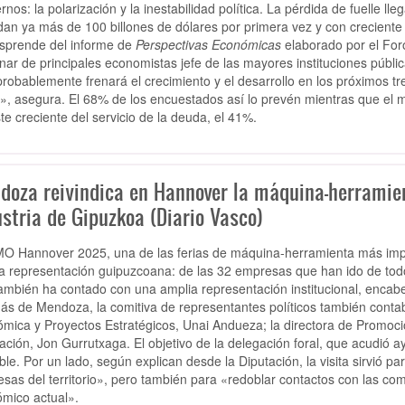
rnos: la polarización y la inestabilidad política. La pérdida de fuelle
an ya más de 100 billones de dólares por primera vez y con creciente 
sprende del informe de
Perspectivas Económicas
elaborado por el For
nar de principales economistas jefe de las mayores instituciones pública
robablemente frenará el crecimiento y el desarrollo en los próximos tres 
l», asegura. El 68% de los encuestados así lo prevén mientras que el 
ste creciente del servicio de la deuda, el 41%.
doza reivindica en Hannover la máquina-herramie
stria de Gipuzkoa (Diario Vasco)
O Hannover 2025, una de las ferias de máquina-herramienta más imp
a representación guipuzcoana: de las 32 empresas que han ido de tod
ambién ha contado con una amplia representación institucional, encab
s de Mendoza, la comitiva de representantes políticos también conta
mica y Proyectos Estratégicos, Unai Andueza; la directora de Promoció
ación, Jon Gurrutxaga. El objetivo de la delegación foral, que acudió a
le. Por un lado, según explican desde la Diputación, la visita sirvió par
sas del territorio», pero también para «redoblar contactos con las com
mico actual».