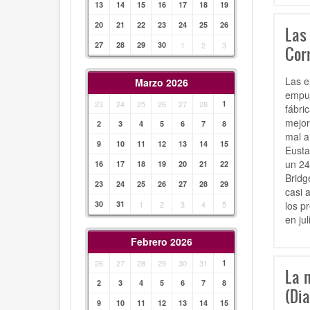
13
14
15
16
17
18
19
20
21
22
23
24
25
26
Las 
27
28
29
30
1
2
3
Cor
Las e
Marzo 2026
empuj
23
24
25
26
27
28
1
fábri
mejor
2
3
4
5
6
7
8
mal añ
9
10
11
12
13
14
15
Eusta
un 24
16
17
18
19
20
21
22
Bridg
23
24
25
26
27
28
29
casi 
los p
30
31
1
2
3
4
5
en ju
Febrero 2026
26
27
28
29
30
31
1
La 
2
3
4
5
6
7
8
(Dia
9
10
11
12
13
14
15