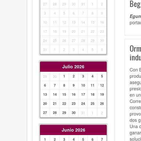
Beg
27
28
29
30
31
1
2
3
4
5
6
7
8
9
Egunk
porta
10
11
12
13
14
15
16
17
18
19
20
21
22
23
24
25
26
27
28
29
30
Orm
31
1
2
3
4
5
6
indu
Julio 2026
Con E
produ
29
30
1
2
3
4
5
asegu
6
7
8
9
10
11
12
presi
en un
13
14
15
16
17
18
19
Corre
20
21
22
23
24
25
26
const
27
28
29
30
31
1
2
provo
dos g
Una c
Junio 2026
ganar
soluc
1
2
3
4
5
6
7