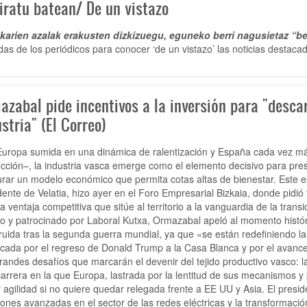
iratu batean/ De un vistazo
arien azalak erakusten dizkizuegu, eguneko berri nagusietaz “be
das de los periódicos para conocer ‘de un vistazo’ las noticias destacad
azabal pide incentivos a la inversión para "desca
stria" (El Correo)
uropa sumida en una dinámica de ralentización y España cada vez más
cción–, la industria vasca emerge como el elemento decisivo para prese
rar un modelo económico que permita cotas altas de bienestar. Este e
dente de Velatia, hizo ayer en el Foro Empresarial Bizkaia, donde pidió
a ventaja competitiva que sitúe al territorio a la vanguardia de la tran
o y patrocinado por Laboral Kutxa, Ormazabal apeló al momento históri
ruida tras la segunda guerra mundial, ya que «se están redefiniendo las
cada por el regreso de Donald Trump a la Casa Blanca y por el avanc
randes desafíos que marcarán el devenir del tejido productivo vasco: la 
arrera en la que Europa, lastrada por la lentitud de sus mecanismos y
 agilidad si no quiere quedar relegada frente a EE UU y Asia. El preside
iones avanzadas en el sector de las redes eléctricas y la transformación 