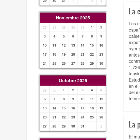
29
30
31
1
2
3
4
La 
Noviembre 2025
Los e
27
29
29
30
31
1
2
españ
paíse
3
4
5
6
7
8
9
expor
10
11
12
13
14
15
16
ayer 
antes
17
18
19
20
21
22
23
contr
24
25
26
27
28
29
30
1.726
tensi
Estud
Octubre 2025
en el
29
30
1
2
3
4
5
del e
trime
6
7
8
9
10
11
12
13
14
15
16
17
18
19
20
21
22
23
24
25
26
La p
27
28
29
30
31
1
2
El mu