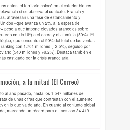
os datos, el territorio colocó en el exterior bienes
elevancia si se observa el contexto: Francia y
as, atraviesan una fase de estancamiento y
 Unidos –que avanza un 2%, a la espera del
te– pese a que impone elevados aranceles sobre
uerdo con la UE) o el acero y el aluminio (50%). El
ógico, que concentra el 90% del total de las ventas
l ránking con 1.701 millones (+2,5%), seguido por
oviario (540 millones y +8,2%). Destaca también el
s castigado por la crisis arancelaria.
oción, a la mitad (El Correo)
o al año pasado, hasta los 1.547 millones de
trata de unas cifras que contrastan con el aumento
 en lo que va de año. En cuanto al conjunto global
undo, marcando un récord para el mes con 34.419