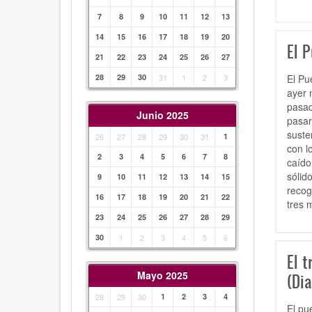
7
8
9
10
11
12
13
14
15
16
17
18
19
20
El P
21
22
23
24
25
26
27
El Pu
28
29
30
31
1
2
3
ayer 
pasad
Junio 2025
pasar
suste
26
27
28
29
30
31
1
con l
2
3
4
5
6
7
8
caído
sólid
9
10
11
12
13
14
15
recog
16
17
18
19
20
21
22
tres 
23
24
25
26
27
28
29
30
1
2
3
4
5
6
El t
Mayo 2025
(Dia
28
29
30
1
2
3
4
El pu