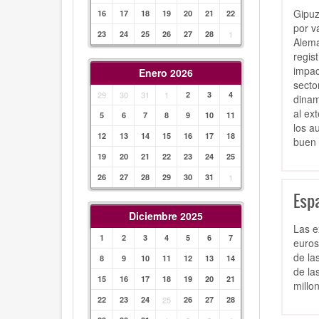
Gipuz
16
17
18
19
20
21
22
por v
23
24
25
26
27
28
1
Alema
regis
impac
Enero 2026
secto
29
30
31
1
2
3
4
dinam
al ex
5
6
7
8
9
10
11
los a
12
13
14
15
16
17
18
buen 
19
20
21
22
23
24
25
26
27
28
29
30
31
1
Esp
Diciembre 2025
Las e
1
2
3
4
5
6
7
euros
de la
8
9
10
11
12
13
14
de la
15
16
17
18
19
20
21
millo
22
23
24
25
26
27
28