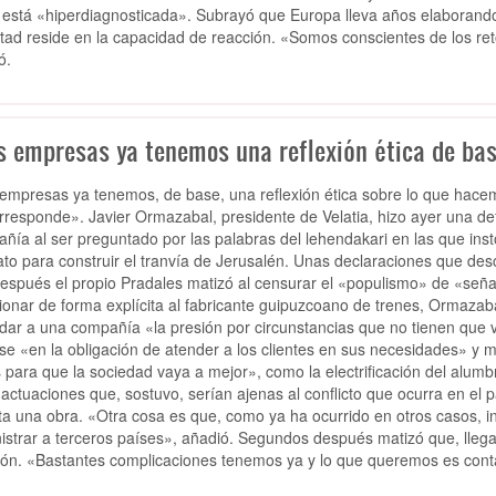
 está «hiperdiagnosticada». Subrayó que Europa lleva años elaborando
ultad reside en la capacidad de reacción. «Somos conscientes de los re
ó.
s empresas ya tenemos una reflexión ética de bas
empresas ya tenemos, de base, una reflexión ética sobre lo que hace
rresponde». Javier Ormazabal, presidente de Velatia, hizo ayer una d
ñía al ser preguntado por las palabras del lehendakari en las que inst
ato para construir el tranvía de Jerusalén. Unas declaraciones que de
espués el propio Pradales matizó al censurar el «populismo» de «seña
onar de forma explícita al fabricante guipuzcoano de trenes, Ormazaba
adar a una compañía «la presión por circunstancias que no tienen que v
rse «en la obligación de atender a los clientes en sus necesidades» 
 para que la sociedad vaya a mejor», como la electrificación del alumbra
actuaciones que, sostuvo, serían ajenas al conflicto que ocurra en el p
ta una obra. «Otra cosa es que, como ya ha ocurrido en otros casos, in
istrar a terceros países», añadió. Segundos después matizó que, lleg
ión. «Bastantes complicaciones tenemos ya y lo que queremos es conta