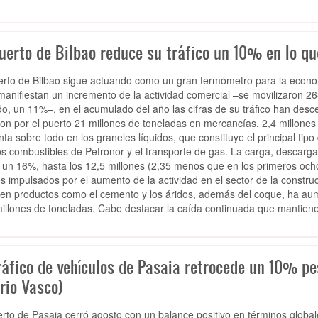
uerto de Bilbao reduce su tráfico un 10% en lo qu
erto de Bilbao sigue actuando como un gran termómetro para la econo
manifiestan un incremento de la actividad comercial –se movilizaron 
o, un 11%–, en el acumulado del año las cifras de su tráfico han desc
on por el puerto 21 millones de toneladas en mercancías, 2,4 millon
nta sobre todo en los graneles líquidos, que constituye el principal ti
os combustibles de Petronor y el transporte de gas. La carga, descarga
 un 16%, hasta los 12,5 millones (2,35 menos que en los primeros och
os impulsados por el aumento de la actividad en el sector de la constru
en productos como el cemento y los áridos, además del coque, ha aum
millones de toneladas. Cabe destacar la caída continuada que mantien
ráfico de vehículos de Pasaia retrocede un 10% pe
rio Vasco)
erto de Pasaia cerró agosto con un balance positivo en términos globa