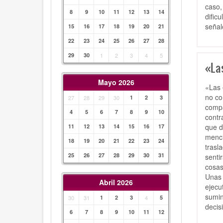
caso,
8
9
10
11
12
13
14
dific
señal
15
16
17
18
19
20
21
22
23
24
25
26
27
28
29
30
1
2
3
4
5
«La
Mayo 2026
«Las 
no co
27
28
29
30
1
2
3
compa
4
5
6
7
8
9
10
contr
que d
11
12
13
14
15
16
17
menci
18
19
20
21
22
23
24
trasl
25
26
27
28
29
30
31
senti
cosas
Unas 
Abril 2026
ejecu
sumin
30
31
1
2
3
4
5
decis
6
7
8
9
10
11
12