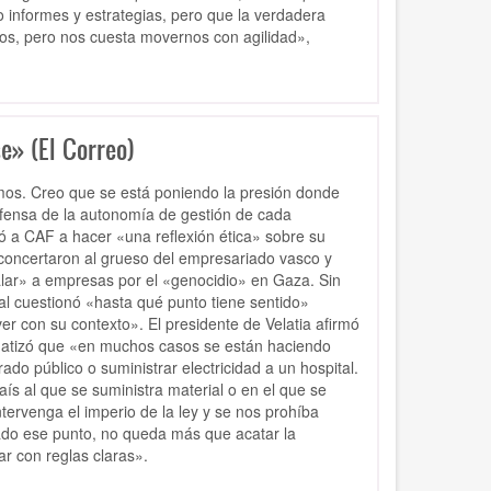
 informes y estrategias, pero que la verdadera
tos, pero nos cuesta movernos con agilidad»,
e» (El Correo)
mos. Creo que se está poniendo la presión donde
efensa de la autonomía de gestión de cada
ó a CAF a hacer «una reflexión ética» sobre su
sconcertaron al grueso del empresariado vasco y
lar» a empresas por el «genocidio» en Gaza. Sin
l cuestionó «hasta qué punto tiene sentido»
er con su contexto». El presidente de Velatia afirmó
y matizó que «en muchos casos se están haciendo
do público o suministrar electricidad a un hospital.
aís al que se suministra material o en el que se
tervenga el imperio de la ley y se nos prohíba
ado ese punto, no queda más que acatar la
r con reglas claras».