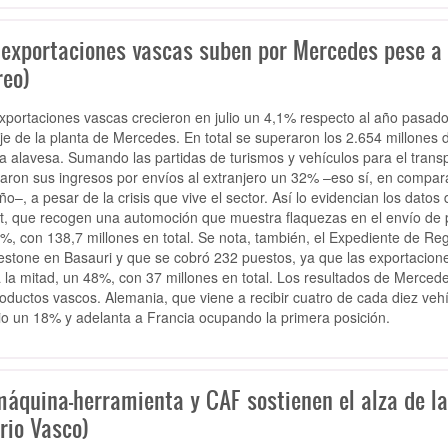
exportaciones vascas suben por Mercedes pese a la
reo)
xportaciones vascas crecieron en julio un 4,1% respecto al año pasado
e de la planta de Mercedes. En total se superaron los 2.654 millones
ca alavesa. Sumando las partidas de turismos y vehículos para el trans
aron sus ingresos por envíos al extranjero un 32% –eso sí, en compar
o–, a pesar de la crisis que vive el sector. Así lo evidencian los datos 
t, que recogen una automoción que muestra flaquezas en el envío de p
%, con 138,7 millones en total. Se nota, también, el Expediente de Re
estone en Basauri y que se cobró 232 puestos, ya que las exportacion
a la mitad, un 48%, con 37 millones en total. Los resultados de Merced
roductos vascos. Alemania, que viene a recibir cuatro de cada diez vehí
lio un 18% y adelanta a Francia ocupando la primera posición.
máquina-herramienta y CAF sostienen el alza de l
rio Vasco)