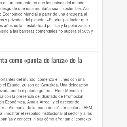
 llega en un momento en que los países del mundo
riesgo de que esta montaña sea insostenible. Así
o Económico Mundial a partir de una encuesta al
s y privadas del planeta. «El principal factor que
años es la inestabilidad política y la polarización
miedo a las barreras comerciales no supera el 56% y
nta como «punta de lanza» de la
ortantes del mundo, comenzó el lunes con una
o el Estado, 20 son de Gipuzkoa. Una delegación
ezada por la diputada general, Eider Mendoza.
ba con la presencia del diputado de Promoción
n Económica, Amaia Arregi, y el director de
yer a Alemania de la mano del clúster sectorial AFM,
a «mostrar el respaldo institucional al sector y a las
pañías y conocer in situ cómo afrontan el contexto