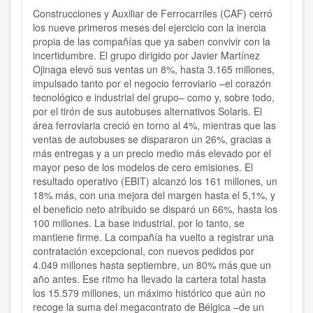
Construcciones y Auxiliar de Ferrocarriles (CAF) cerró
los nueve primeros meses del ejercicio con la inercia
propia de las compañías que ya saben convivir con la
incertidumbre. El grupo dirigido por Javier Martínez
Ojinaga elevó sus ventas un 8%, hasta 3.165 millones,
impulsado tanto por el negocio ferroviario –el corazón
tecnológico e industrial del grupo– como y, sobre todo,
por el tirón de sus autobuses alternativos Solaris. El
área ferroviaria creció en torno al 4%, mientras que las
ventas de autobuses se dispararon un 26%, gracias a
más entregas y a un precio medio más elevado por el
mayor peso de los modelos de cero emisiones. El
resultado operativo (EBIT) alcanzó los 161 millones, un
18% más, con una mejora del margen hasta el 5,1%, y
el beneficio neto atribuido se disparó un 66%, hasta los
100 millones. La base industrial, por lo tanto, se
mantiene firme. La compañía ha vuelto a registrar una
contratación excepcional, con nuevos pedidos por
4.049 millones hasta septiembre, un 80% más que un
año antes. Ese ritmo ha llevado la cartera total hasta
los 15.579 millones, un máximo histórico que aún no
recoge la suma del megacontrato de Bélgica –de un