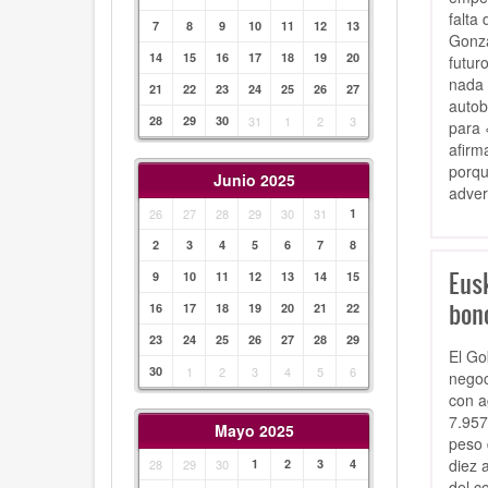
falta
7
8
9
10
11
12
13
Gonzá
14
15
16
17
18
19
20
futur
nada 
21
22
23
24
25
26
27
autob
28
29
30
31
1
2
3
para 
afirm
porqu
Junio 2025
adver
26
27
28
29
30
31
1
2
3
4
5
6
7
8
Eus
9
10
11
12
13
14
15
bono
16
17
18
19
20
21
22
23
24
25
26
27
28
29
El Go
30
1
2
3
4
5
6
negoc
con a
7.957
Mayo 2025
peso 
diez 
28
29
30
1
2
3
4
del c