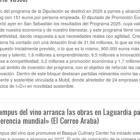
% del programa de la Diputación se destinó en 2025 a pymes y alcanzó 
ng con 151 euros por persona empleada. El diputado de Promoción Ec
ntó ayer en San Sebastián los resultados del Programa 2025, cuya val
de nuestra economía y de nuestro bienestar, y este programa tiene como 
titividad, dando respuesta a sus necesidades reales con agilidad. Cr
ama ha contado con una dotación final de 31,94 millones, lo que se tr
puesto inicialmente previsto, o lo que es lo mismo, 900.000 euros más
nas y talento; 1,6 millones a emprendimiento; 9,5 millones a innovación; 
nes a competitividad; 3,2 millones a promoción económica y 1,7 millones
ipal ámbito de inversión del programa, con el objetivo de reforzar las
ovación. Dentro de este bloque destacan partidas relevantes como las d
igente y sostenible vinculada a Mubil, donde alrededor de 24 empresas
ctos de I+D+i en movilidad sostenible.
campus del vino arranca las obras en Laguardia pa
ferencia mundial» (El Correo Araba)
mpus del vino que promueve el Basque Culinary Center ha iniciado est
ar a acoger a alumnos en 2027. El acto de colocación de la primera p