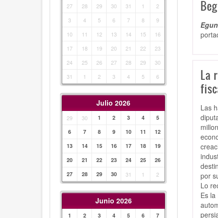
Beg
27
28
29
30
31
1
2
3
4
5
6
7
8
9
Egunk
porta
10
11
12
13
14
15
16
17
18
19
20
21
22
23
24
25
26
27
28
29
30
La 
31
1
2
3
4
5
6
fisc
Julio 2026
Las h
diput
29
30
1
2
3
4
5
millo
6
7
8
9
10
11
12
econo
creac
13
14
15
16
17
18
19
indus
20
21
22
23
24
25
26
desti
27
28
29
30
31
1
2
por s
Lo re
Es la
Junio 2026
autom
persi
1
2
3
4
5
6
7