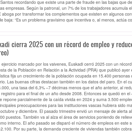
Santos recordando que existe una parte de fraude en las bajas que deb
las empresas. Según la patronal, un 7% de los trabajadores acumula 
aboga por transformar los complementos que existen en algunos conve
de baja: “Es un problema gravísimo que incentiva o, al menos, actúa c
kadi cierra 2025 con un récord de empleo y reduce
reo)
 ejercicio marcado por los vaivenes, Euskadi cerró 2025 con un récord
sta de la Población en Relación a la Actividad (PRA) que publicó ayer el
ística fija un crecimiento de la población ocupada en 15.400 personas q
rio. Las buenas cifras destacan también en los datos del paro. En el c
8.000, una tasa del 6,3% –7 décimas menos que el año anterior, al re
 registro para el final de un año desde 2008. Entonces se quedó en el 
e repone parcialmente de la caída vivida en 2024 y suma 3.500 empleos
rincipales preocupaciones para las instituciones vascas hubiera sido ma
 octubre y diciembre. El pasado trimestre envió un mensaje de alerta al
00 puestos. También va al alza el área de servicios poniendo de rel
mo interno. El año pasado se disparó el número de empleos en este s
42.100. Por su parte, la demanda creciente de viviendas también cobr