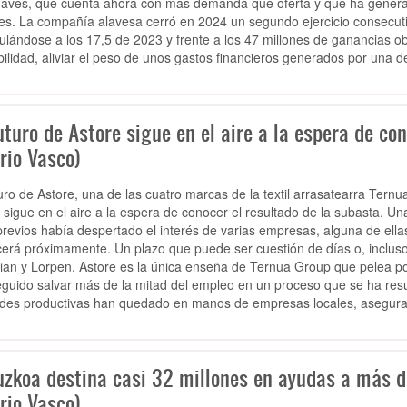
aves, que cuenta ahora con más demanda que oferta y que ha generado,
es. La compañía alavesa cerró en 2024 un segundo ejercicio consecuti
lándose a los 17,5 de 2023 y frente a los 47 millones de ganancias ob
bilidad, aliviar el peso de unos gastos financieros generados por una 
uturo de Astore sigue en el aire a la espera de co
rio Vasco)
turo de Astore, una de las cuatro marcas de la textil arrasatearra Ter
 sigue en el aire a la espera de conocer el resultado de la subasta. Un
previos había despertado el interés de varias empresas, alguna de ell
erá próximamente. Un plazo que puede ser cuestión de días o, incluso
an y Lorpen, Astore es la única enseña de Ternua Group que pelea por
guido salvar más de la mitad del empleo en un proceso que se ha resu
des productivas han quedado en manos de empresas locales, aseguran
uzkoa destina casi 32 millones en ayudas a más 
rio Vasco)