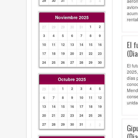
aeron
29
30
31
1
2
3
4
avion
acumu
Noviembre 2025
renta
27
29
29
30
31
1
2
3
4
5
6
7
8
9
El f
10
11
12
13
14
15
16
(Dia
17
18
19
20
21
22
23
24
25
26
27
28
29
30
El fu
2025,
días 
Octubre 2025
conoc
29
30
1
2
3
4
5
Mendi
conse
6
7
8
9
10
11
12
unida
13
14
15
16
17
18
19
20
21
22
23
24
25
26
27
28
29
30
31
1
2
Gip
(Dia