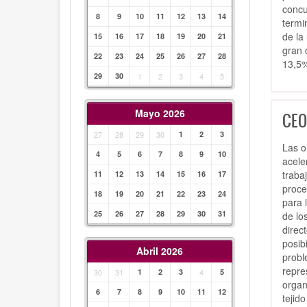
concu
8
9
10
11
12
13
14
termi
de la
15
16
17
18
19
20
21
gran 
22
23
24
25
26
27
28
13,5%
29
30
1
2
3
4
5
Mayo 2026
CEO
27
28
29
30
1
2
3
Las o
4
5
6
7
8
9
10
acele
traba
11
12
13
14
15
16
17
proce
18
19
20
21
22
23
24
para 
25
26
27
28
29
30
31
de lo
direc
posib
Abril 2026
probl
repre
30
31
1
2
3
4
5
organ
6
7
8
9
10
11
12
tejid