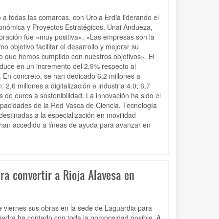
a todas las comarcas, con Urola Erdia liderando el
onómica y Proyectos Estratégicos, Unai Andueza,
oración fue «muy positiva». «Las empresas son la
objetivo facilitar el desarrollo y mejorar su
eo que hemos cumplido con nuestros objetivos». El
aduce en un incremento del 2,9% respecto al
. En concreto, se han dedicado 6,2 millones a
2,6 millones a digitalización e industria 4.0; 6,7
 de euros a sostenibilidad. La innovación ha sido el
 capacidades de la Red Vasca de Ciencia, Tecnología
estinadas a la especialización en movilidad
 han accedido a líneas de ayuda para avanzar en
ra convertir a Rioja Alavesa en
e viernes sus obras en la sede de Laguardia para
iedra ha contado con toda la pomposidad posible. A