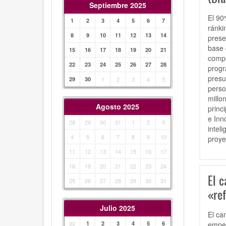
Septiembre 2025
El 90
1
2
3
4
5
6
7
ránki
8
9
10
11
12
13
14
prese
base 
15
16
17
18
19
20
21
compe
22
23
24
25
26
27
28
progr
presu
29
30
1
2
3
4
5
perso
millo
Agosto 2025
princ
e Inn
28
29
30
31
1
2
3
intel
4
5
6
7
8
9
10
proye
11
12
13
14
15
16
17
18
19
20
21
22
23
24
El 
25
26
27
28
29
30
31
«re
Julio 2025
El ca
empez
30
1
2
3
4
5
6