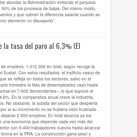
e abordar la Administración evitando el perjuicio
el 50% de los procesos de bajas. Del mismo modo,
nios y que cubren la diferencia salarial cuando se
omo elemento no disuasorio”.
 la tasa del paro al 6,3% (El
 de empleos: 1.012.300 en total, según recoge la
 Eustat. Con estos resultados, el instituto vasco de
ue se refleja en todos los sectores, salvo en el
uarto trimestre la lista de desempleados cayó hasta
ducirse en 7.600 demandantes–, lo que supone el
4,6%. En la comparativa anual crece la industria,
. No obstante, la subida del sector que despierta
yor si su incremento no se hubiera visto frustrado
 dejarse 2.500 empleos. En total alcanza ya los
ieve una economía que depende cada vez más del
ector con 9.400 trabajadores nuevos hasta alcanzar
a forma en la PRA. La construcción gana peso y