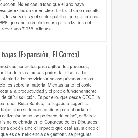
roducción. No es casualidad que el año haya
o de extinción de empleo (ERE). El dato más alto
, los servicios y el sector público, que genera una
 IRPF, que anota crecimientos generalizados del
 reportado 7.958 millones.
 bajas (Expansión, El Correo)
medidas concretas para agilizar los procesos,
mitiendo a las mutuas poder dar el alta a los
potestad a los servicios médicos privados en los
ones sobre la materia. Mientas tanto, el coste
ta a la productividad y el propio funcionamiento
e difícil solución. Es por ello, que desde CEOE, la
patronal, Rosa Santos, ha llegado a sugerir la
s bajas si no se toman medidas para abordar el
cotizaciones en los periodos de bajas”, señaló la
tismo celebrada en el Congreso de los Diputados,
tima opción ante el impacto que está asumiendo el
ue es de ineficiencia de gestión”, se pregunta