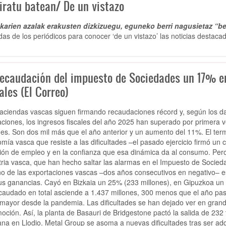
iratu batean/ De un vistazo
arien azalak erakusten dizkizuegu, eguneko berri nagusietaz “be
das de los periódicos para conocer ‘de un vistazo’ las noticias destacad
recaudación del impuesto de Sociedades un 17% en
ales (El Correo)
aciendas vascas siguen firmando recaudaciones récord y, según los da
aciones, los ingresos fiscales del año 2025 han superado por primera v
nes. Son dos mil más que el año anterior y un aumento del 11%. El term
mía vasca que resiste a las dificultades –el pasado ejercicio firmó un
ión de empleo y en la confianza que esa dinámica da al consumo. Per
tria vasca, que han hecho saltar las alarmas en el Impuesto de Socieda
no de las exportaciones vascas –dos años consecutivos en negativo– e
us ganancias. Cayó en Bizkaia un 25% (233 millones), en Gipuzkoa un 
caudado en total asciende a 1.437 millones, 300 menos que el año pas
 mayor desde la pandemia. Las dificultades se han dejado ver en grand
oción. Así, la planta de Basauri de Bridgestone pactó la salida de 232 
ana en Llodio. Metal Group se asoma a nuevas dificultades tras ser adq