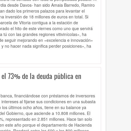
uardia desde Davos- han sido Amaia Barredo, Ramiro
an dado los primeros palazos para levantar el
a inversión de 18 millones de euros en total. Si
arcela de Vitoria contigua a la estación de
rado el hito de este viernes como uno que servirá
 tú con las grandes regiones vitivinícolas», ha
 de seguir mejorando en «excelencia e innovación»
 y no hacer nada significa perder posiciones», ha
 el 73% de la deuda pública en
 banca, financiándose con préstamos de inversores
intereses al fijarse sus condiciones en una subasta
n los últimos ocho años, tiene en su balance ya
del Gobierno, que asciende a 10.808 millones. El
27%, representado en 2.851 millones. Hace tan solo
 en este año porque el departamento de Hacienda
ación. Rondará entre los 600 y los 800 millones,