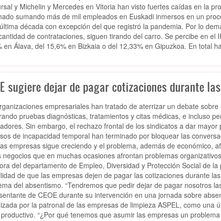
rsal y Michelin y Mercedes en Vitoria han visto fuertes caídas en la p
nado sumando más de mil empleados en Euskadi inmersos en un proces
 última década con excepción del que registró la pandemia. Por lo demás
cantidad de contrataciones, siguen tirando del carro. Se percibe en el
 en Álava, del 15,6% en Bizkaia o del 12,33% en Gipuzkoa. En total ha
E sugiere dejar de pagar cotizaciones durante las
rganizaciones empresariales han tratado de aterrizar un debate sobre 
rando pruebas diagnósticas, tratamientos y citas médicas, e incluso per
jadores. Sin embargo, el rechazo frontal de los sindicatos a dar mayor 
sos de incapacidad temporal han terminado por bloquear las conversaci
las empresas sigue creciendo y el problema, además de económico, afec
s negocios que en muchas ocasiones afrontan problemas organizativos d
tora del departamento de Empleo, Diversidad y Protección Social de la 
ilidad de que las empresas dejen de pagar las cotizaciones durante la
ema del absentismo. “Tendremos que pedir dejar de pagar nosotros las 
sentante de CEOE durante su intervención en una jornada sobre absen
izada por la patronal de las empresas de limpieza ASPEL, como una úl
o productivo. “¿Por qué tenemos que asumir las empresas un problema q