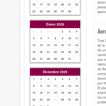
alcan
16
17
18
19
20
21
22
pesqu
apena
23
24
25
26
27
28
1
Enero 2026
Aern
29
30
31
1
2
3
4
5
6
7
8
9
10
11
Tras 
de la
12
13
14
15
16
17
18
de un
19
20
21
22
23
24
25
cambi
que e
26
27
28
29
30
31
1
fabri
de Ae
Diciembre 2025
compr
direc
1
2
3
4
5
6
7
por I
8
9
10
11
12
13
14
El pl
inten
15
16
17
18
19
20
21
los m
22
23
24
25
26
27
28
probl