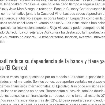
 del lehendakari Pradales -al que no le ha dado tiempo a llegar a Lag
lez y Joxe Mari Aizega, director del Basque Culinary Center quienes h
o centro formativo junto a la Casa del Vino. Las dos sedes supondrán un
se tuerce, el objetivo es que las obras tanto en Laguardia como en la p
uses estén concluidas en «otoño de 2027». Las instituciones han celeb
«posicionar internacionalmente a Rioja Alavesa y poder competir de tú a
ado Barredo. La consejera de Agricultura ha destacado la importancia
e «el mundo no espera». «Otros territorios invierten, avanzan, innovan
tido.
kadi reduce su dependencia de la banca y tiene ya
s (El Correo)
bierno vasco sigue apostando por un modelo que reduce el peso de la
iados en el mercado. Son los bonos, que aportan ventajas en plazos e 
gentes financieros internacionales. El Ejecutivo, tras once emisiones e
 millones colocados en bonos. Representan el 73% del total de deuda 
de los bancos en su financiación se reduce, por lo tanto, al restante 
años esa cifra ascendía a más del 52%. El peso seguirá descendiendo
onsejero, Noël d’Anjou, negociará la semana que viene una nueva coloc