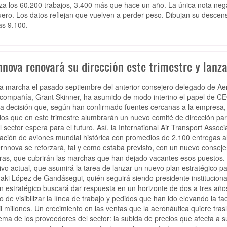
za los 60.200 trabajos, 3.400 más que hace un año. La única nota negati
ero. Los datos reflejan que vuelven a perder peso. Dibujan su descen
s 9.100.
nova renovará su dirección este trimestre y lanza
la marcha el pasado septiembre del anterior consejero delegado de Aer
 compañía, Grant Skinner, ha asumido de modo interino el papel de CEO
a decisión que, según han confirmado fuentes cercanas a la empresa, 
os que en este trimestre alumbrarán un nuevo comité de dirección par
l sector espera para el futuro. Así, la International Air Transport Asso
cación de aviones mundial histórica con promedios de 2.100 entregas al
rnnova se reforzará, tal y como estaba previsto, con un nuevo consejer
as, que cubrirán las marchas que han dejado vacantes esos puestos. 
tivo actual, que asumirá la tarea de lanzar un nuevo plan estratégico 
ñaki López de Gandásegui, quién seguirá siendo presidente instituciona
an estratégico buscará dar respuesta en un horizonte de dos a tres años
to de visibilizar la línea de trabajo y pedidos que han ido elevando la f
il millones. Un crecimiento en las ventas que la aeronáutica quiere trasl
ema de los proveedores del sector: la subida de precios que afecta a 