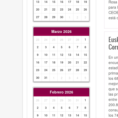
Rosa 
13
14
15
16
17
18
19
para 
20
21
22
23
24
25
26
CEOE 
está 
27
28
29
30
1
2
3
Marzo 2026
Eus
23
24
25
26
27
28
1
Cor
2
3
4
5
6
7
8
9
10
11
12
13
14
15
En un
encue
16
17
18
19
20
21
22
estad
23
24
25
26
27
28
29
prima
los 6
30
31
1
2
3
4
5
mejor
que s
Febrero 2026
las p
entre
26
27
28
29
30
31
1
200.8
2
3
4
5
6
7
8
consu
los 7
9
10
11
12
13
14
15