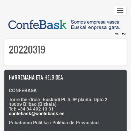
Skip
to
Toggl
main
navig
content
es
eu
20220319
HARREMANA ETA HELBIDEA
CONFEBASK
Torre Iberdrola- Euskadi Pl. 5, 9ª planta, Dpto 2
48009 Bilbao (Bizkaia)
Tel: +34 94 402 13 31
confebask@confebask.es
Pribatasun Politika / Política de Privacidad