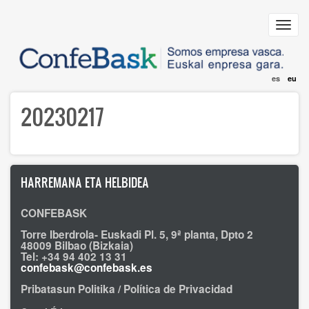
Skip
to
Toggl
main
navig
content
es
eu
20230217
HARREMANA ETA HELBIDEA
CONFEBASK
Torre Iberdrola- Euskadi Pl. 5, 9ª planta, Dpto 2
48009 Bilbao (Bizkaia)
Tel: +34 94 402 13 31
confebask@confebask.es
Pribatasun Politika / Política de Privacidad