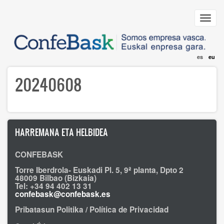
Skip
to
Toggl
main
navig
content
es
eu
20240608
HARREMANA ETA HELBIDEA
CONFEBASK
Torre Iberdrola- Euskadi Pl. 5, 9ª planta, Dpto 2
48009 Bilbao (Bizkaia)
Tel: +34 94 402 13 31
confebask@confebask.es
Pribatasun Politika / Política de Privacidad