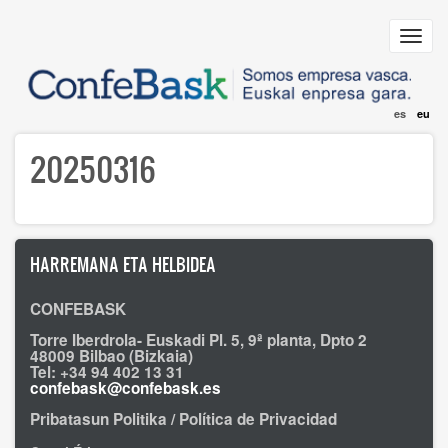
Skip
to
Toggl
main
navig
content
es
eu
20250316
HARREMANA ETA HELBIDEA
CONFEBASK
Torre Iberdrola- Euskadi Pl. 5, 9ª planta, Dpto 2
48009 Bilbao (Bizkaia)
Tel: +34 94 402 13 31
confebask@confebask.es
Pribatasun Politika / Política de Privacidad