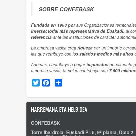
SOBRE CONFEBASK
Fundada en 1983 por
sus Organizaciones territorial
intersectorial
más representativa
de Euskadi,
al co
referencia
ante las instituciones de carácter autonóm
La empresa vasca crea
riqueza
por un importe cerca
las que retribuye con los
salarios medios más altos
d
Además, contribuye a pagar
impuestos
anualmente p
empresa vasca, también contribuye con
7.600 millon
Twitter
Facebook
Share
HARREMANA ETA HELBIDEA
CONFEBASK
Torre Iberdrola- Euskadi Pl. 5, 9ª planta, Dpto 2