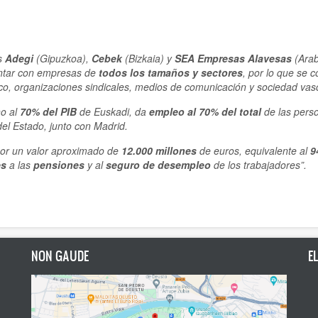
es
Adegi
(Gipuzkoa),
Cebek
(Bizkaia) y
SEA Empresas Alavesas
(Ara
ntar con empresas de
todos los tamaños y sectores
, por lo que se 
ico, organizaciones sindicales, medios de comunicación y sociedad vas
no al
70% del PIB
de Euskadi, da
empleo al 70% del total
de las perso
el Estado, junto con Madrid.
or un valor aproximado de
12.000 millones
de euros, equivalente al
9
es
a las
pensiones
y al
seguro de desempleo
de los trabajadores”.
NON GAUDE
E