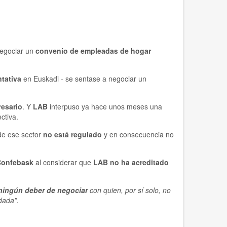
negociar un
convenio de empleadas de hogar
ntativa
en Euskadi - se sentase a negociar un
resario
. Y
LAB
interpuso ya hace unos meses una
ctiva.
 de ese sector
no está regulado
y en consecuencia no
 Confebask
al considerar que
LAB no ha acreditado
 ningún deber de negociar
con quien, por sí solo, no
dada”.