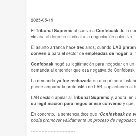
2025-05-19
El
Tribunal Supremo
absuelve a
Confebask
de la de
violaba el derecho sindical a la negociación colectiva.
El asunto arranca hace tres años, cuando
LAB preten
convenio
para el sector de
empleadas de hogar
, al
Confebask
negó su legitimación para negociar en un 
demanda al entender que esa negativa de Confebask v
La demanda
ya fue rechazada
en una primera instanc
puede amparar la pretensión de LAB, suplantando al le
LAB decidió apelar al
Tribunal Supremo
y, ahora, en 
su legitimación para negociar ese convenio
y que, 
En concreto, la sentencia dice que
“
Confesbask no v
podía promover válidamente un proceso de negociació
-----------------------------