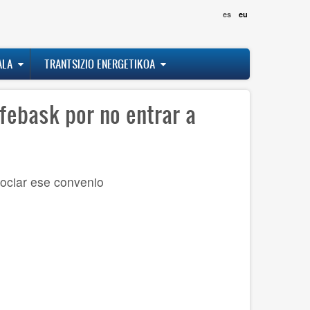
es
eu
ALA
TRANTSIZIO ENERGETIKOA
febask por no entrar a
ociar ese convenio