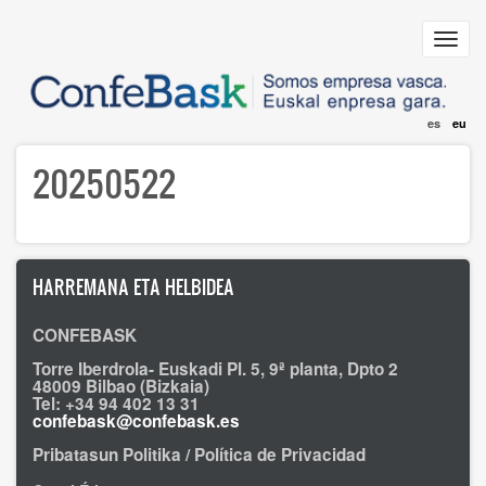
Skip
to
Toggl
main
navig
content
es
eu
20250522
HARREMANA ETA HELBIDEA
CONFEBASK
Torre Iberdrola- Euskadi Pl. 5, 9ª planta, Dpto 2
48009 Bilbao (Bizkaia)
Tel: +34 94 402 13 31
confebask@confebask.es
Pribatasun Politika / Política de Privacidad