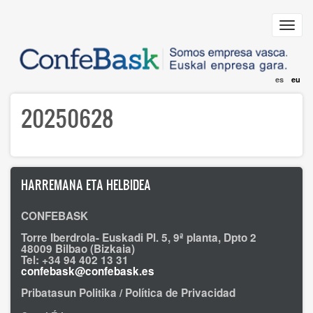
Skip
to
Toggl
main
navig
content
es
eu
20250628
HARREMANA ETA HELBIDEA
CONFEBASK
Torre Iberdrola- Euskadi Pl. 5, 9ª planta, Dpto 2
48009 Bilbao (Bizkaia)
Tel: +34 94 402 13 31
confebask@confebask.es
Pribatasun Politika / Política de Privacidad