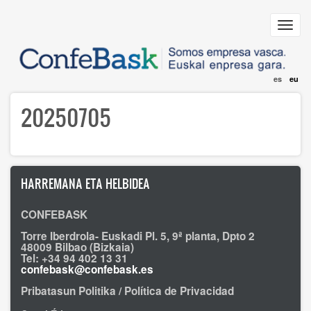
Skip
to
Toggl
main
navig
content
es
eu
20250705
HARREMANA ETA HELBIDEA
CONFEBASK
Torre Iberdrola- Euskadi Pl. 5, 9ª planta, Dpto 2
48009 Bilbao (Bizkaia)
Tel: +34 94 402 13 31
confebask@confebask.es
Pribatasun Politika / Política de Privacidad