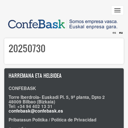
Skip
to
Toggl
main
navig
content
es
eu
20250730
HARREMANA ETA HELBIDEA
CONFEBASK
Torre Iberdrola- Euskadi Pl. 5, 9ª planta, Dpto 2
48009 Bilbao (Bizkaia)
Tel: +34 94 402 13 31
confebask@confebask.es
Pribatasun Politika / Política de Privacidad