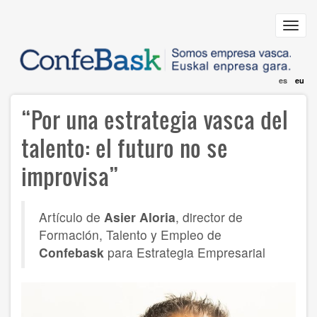
Skip
to
Toggl
main
navig
content
es
eu
“Por una estrategia vasca del
talento: el futuro no se
improvisa”
Artículo de
Asier Aloria
, director de
Formación, Talento y Empleo de
Confebask
para Estrategia Empresarial