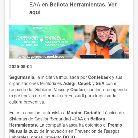
EAA en
Bellota Herramientas.
Ver
aquí
2025-09-04
Segurmania
, la iniciativa impulsada por
Confebask
y sus
organizaciones territoriales
Adegi, Cebek
y
SEA
con el
respaldo del Gobierno Vasco y
Osalan
, continúa recogiendo
experiencias de referencia en Euskadi para impulsar la
cultura preventiva.
En esta ocasión, entrevista a
Montse Cartañà,
Técnico de
Sistemas de Gestión/Seguridad –EAA en
Bellota
Herramientas
. La compañía vasca ha obtenido el
Premio
Mutualia 2025
de Innovación en Prevención de Riesgos
Laborales, por su proyecto
DOJO.