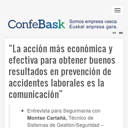
Skip
to
Toggl
main
navig
content
es
eu
“La acción más económica y
efectiva para obtener buenos
resultados en prevención de
accidentes laborales es la
comunicación”
Entrevista para Segurmania con
Montse Cartañà,
Técnico de
Sistemas de Gestión/Seguridad –