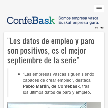
Skip
to
Toggl
main
navig
content
es
eu
"Los datos de empleo y paro
son positivos, es el mejor
septiembre de la serie”
“Las empresas vascas siguen siendo
capaces de crear empleo”, destaca
Pablo Martín, de Confebask
, tras
los últimos datos de paro y empleo.