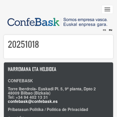
Skip
to
Toggl
main
navig
content
es
eu
20251018
HARREMANA ETA HELBIDEA
CONFEBASK
Torre Iberdrola- Euskadi Pl. 5, 9ª planta, Dpto 2
48009 Bilbao (Bizkaia)
Tel: +34 94 402 13 31
confebask@confebask.es
Pribatasun Politika / Política de Privacidad