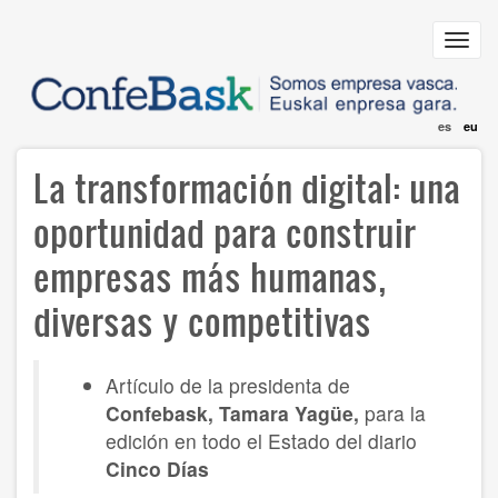
Skip
to
Toggl
main
navig
content
es
eu
La transformación digital: una
oportunidad para construir
empresas más humanas,
diversas y competitivas
Artículo de la presidenta de
Confebask, Tamara Yagüe,
para la
edición en todo el Estado del diario
Cinco Días