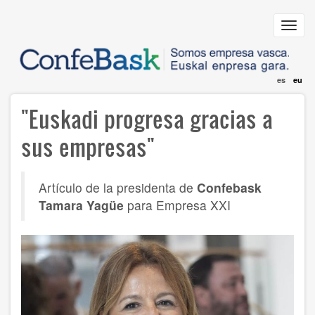
Skip
to
Toggl
main
navig
content
es
eu
"Euskadi progresa gracias a
sus empresas"
Artículo de la presidenta de
Confebask
Tamara Yagüe
para Empresa XXI