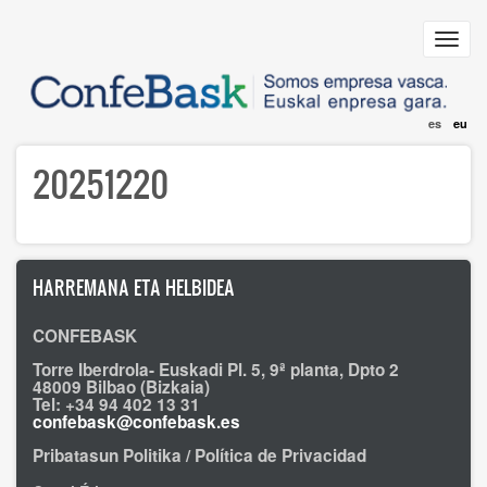
Skip
to
Toggl
main
navig
content
es
eu
20251220
HARREMANA ETA HELBIDEA
CONFEBASK
Torre Iberdrola- Euskadi Pl. 5, 9ª planta, Dpto 2
48009 Bilbao (Bizkaia)
Tel: +34 94 402 13 31
confebask@confebask.es
Pribatasun Politika / Política de Privacidad