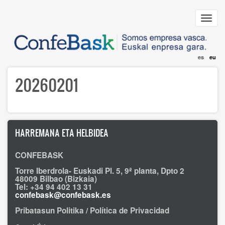
Skip
to
Toggl
main
navig
content
es
eu
20260201
HARREMANA ETA HELBIDEA
CONFEBASK
Torre Iberdrola- Euskadi Pl. 5, 9ª planta, Dpto 2
48009 Bilbao (Bizkaia)
Tel: +34 94 402 13 31
confebask@confebask.es
Pribatasun Politika / Política de Privacidad