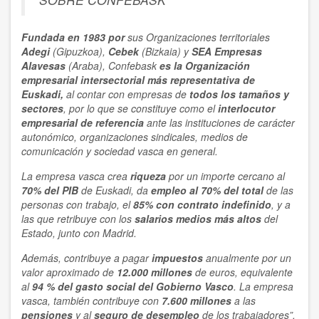
Fundada en 1983 por
sus Organizaciones territoriales
Adegi
(Gipuzkoa),
Cebek
(Bizkaia) y
SEA Empresas
Alavesas
(Araba), Confebask
es la Organización
empresarial
intersectorial
más representativa
de
Euskadi,
al contar con empresas de
todos los tamaños y
sectores
, por lo que se constituye como el
interlocutor
empresarial de referencia
ante las instituciones de carácter
autonómico, organizaciones sindicales, medios de
comunicación y sociedad vasca en general.
La empresa vasca crea
riqueza
por un importe cercano al
70% del PIB
de Euskadi, da
empleo al 70% del total
de las
personas con trabajo, el
85% con contrato indefinido
, y a
las que retribuye con los
salarios medios más altos
del
Estado, junto con Madrid.
Además, contribuye a pagar
impuestos
anualmente por un
valor aproximado de
12.000 millones
de euros, equivalente
al
94 % del gasto social del Gobierno Vasco
. La empresa
vasca, también contribuye con
7.600 millones
a las
pensiones
y al
seguro de desempleo
de los trabajadores”.