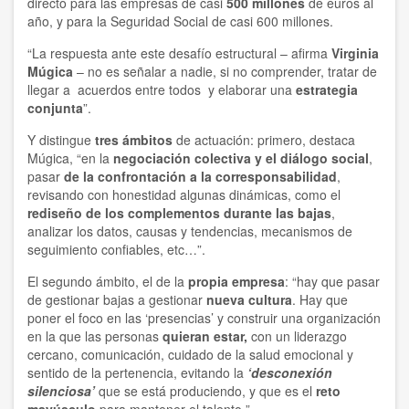
directo para las empresas de casi
500 millones
de euros al
año, y para la Seguridad Social de casi 600 millones.
“La respuesta ante este desafío estructural – afirma
Virginia
Múgica
– no es señalar a nadie, si no comprender, tratar de
llegar a acuerdos entre todos y elaborar una
estrategia
conjunta
”.
Y distingue
tres ámbitos
de actuación: primero, destaca
Múgica, “en la
negociación colectiva y el diálogo social
,
pasar
de la confrontación a la corresponsabilidad
,
revisando con honestidad algunas dinámicas, como el
rediseño de los complementos durante las bajas
,
analizar los datos, causas y tendencias, mecanismos de
seguimiento confiables, etc…”.
El segundo ámbito, el de la
propia empresa
: “hay que pasar
de gestionar bajas a gestionar
nueva cultura
. Hay que
poner el foco en las ‘presencias’ y construir una organización
en la que las personas
quieran estar,
con un liderazgo
cercano, comunicación, cuidado de la salud emocional y
sentido de la pertenencia, evitando la
‘desconexión
silenciosa’
que se está produciendo, y que es el
reto