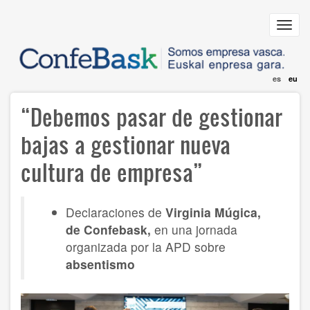
Skip
to
Toggl
main
navig
content
es
eu
“Debemos pasar de gestionar
bajas a gestionar nueva
cultura de empresa”
Declaraciones de
Virginia Múgica,
de Confebask,
en una jornada
organizada por la APD sobre
absentismo