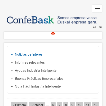
Pasar
al
Toggl
contenido
navig
principal
es
eu
MENU
Noticias de interés
INDUSTRIA
Informes relevantes
Ayudas Industria Inteligente
Buenas Prácticas Empresariales
Guía Fácil Industria Inteligente
Paginación
Primera
« Primero
Página
‹ Anterior
…
Página
6
Página
7
Página
8
Página
9
Página
10
Página
11
Página
12