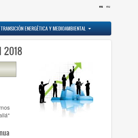
es
eu
 TRANSICIÓN ENERGÉTICA Y MEDIOAMBIENTAL
l 2018
emos
llá"
inua