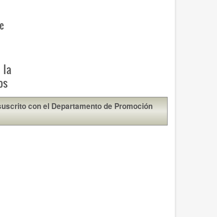
e
 la
os
 suscrito con el Departamento de Promoción