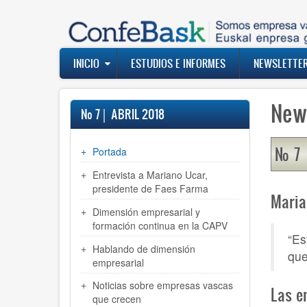
Pasar
al
contenido
principal
Navegación
INICIO
ESTUDIOS E INFORMES
NEWSLETTE
principal
News
Nº 7│ ABRIL 2018
Nº 7 
Portada
Entrevista a Mariano Ucar,
presidente de Faes Farma
Maria
Dimensión empresarial y
formación continua en la CAPV
“Es
Hablando de dimensión
que
empresarial
Noticias sobre empresas vascas
Las e
que crecen