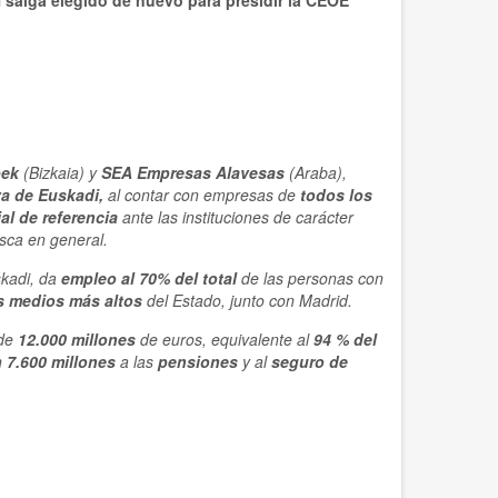
i
salga elegido de nuevo para presidir la CEOE
ek
(Bizkaia) y
SEA Empresas Alavesas
(Araba),
va
de Euskadi,
al contar con empresas de
todos los
ial de referencia
ante las instituciones de carácter
sca en general.
kadi, da
empleo al 70% del total
de las personas con
s medios más altos
del Estado, junto con Madrid.
 de
12.000 millones
de euros, equivalente al
94 % del
n
7.600 millones
a las
pensiones
y al
seguro de