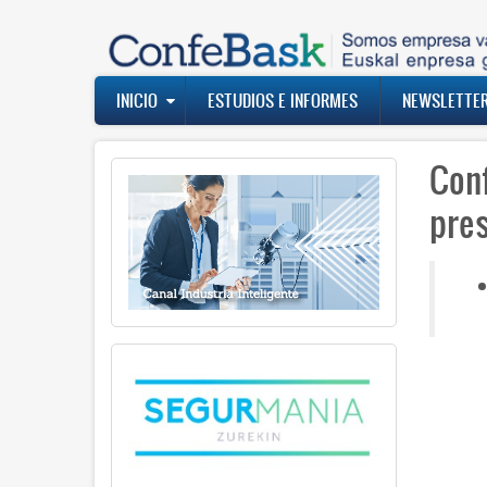
Pasar
al
contenido
principal
Navegación
INICIO
ESTUDIOS E INFORMES
NEWSLETTE
principal
Con
pre