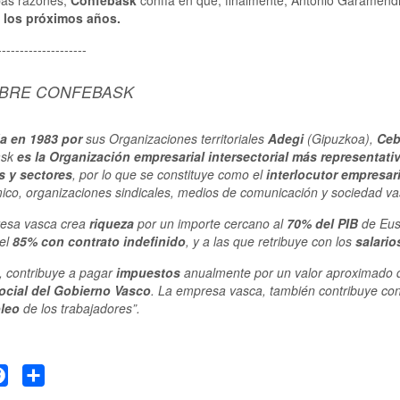
as razones,
Confebask
confía en que, finalmente, Antonio Garamend
 los próximos años.
--------------------
BRE CONFEBASK
 en 1983 por
sus Organizaciones territoriales
Adegi
(Gipuzkoa),
Ceb
ask
es la Organización empresarial
intersectorial
más representati
 y sectores
, por lo que se constituye como el
interlocutor empresar
co, organizaciones sindicales, medios de comunicación y sociedad va
esa vasca crea
riqueza
por un importe cercano al
70% del PIB
de Eus
 el
85% con contrato indefinido
, y a las que retribuye con los
salario
 contribuye a pagar
impuestos
anualmente por un valor aproximado
ocial del Gobierno Vasco
. La empresa vasca, también contribuye co
leo
de los trabajadores”.
tter
Facebook
Share