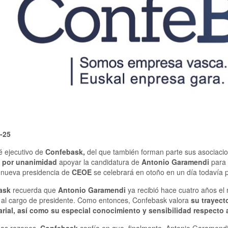
-25
é ejecutivo de
Confebask,
del que también forman parte sus asociac
o
por unanimidad
apoyar la candidatura de
Antonio Garamendi
para 
a nueva presidencia de
CEOE
se celebrará en otoño en un día todavía p
ask
recuerda que
Antonio Garamendi
ya recibió hace cuatro años e
 al cargo de presidente. Como entonces, Confebask valora
su trayect
rial, así como su especial conocimiento y sensibilidad respecto a