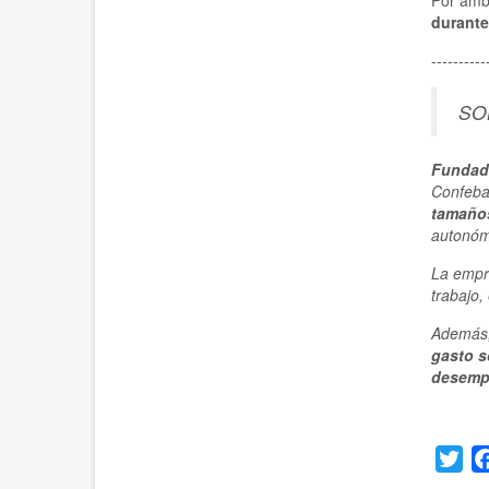
Por amb
durante
----------
SO
Fundada
Confeb
tamaños
autonómi
La empr
trabajo,
Además,
gasto s
desemp
Twi