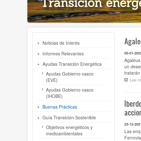
MENÚ
Agale
Noticias de Interés
TRANSICIÓN
ENERGÉTICA
Informes Relevantes
05-01-202
Agaleus,
Ayudas Transición Energética
un desem
tratarán
Ayudas Gobierno vasco
Lee m
(EVE)
Ayudas Gobierno vasco
(IHOBE)
Iberd
Buenas Prácticas
accio
Guía Transición Sostenible
23-12-202
Objetivos energéticos y
Las emp
medioambientales
Ferrovia