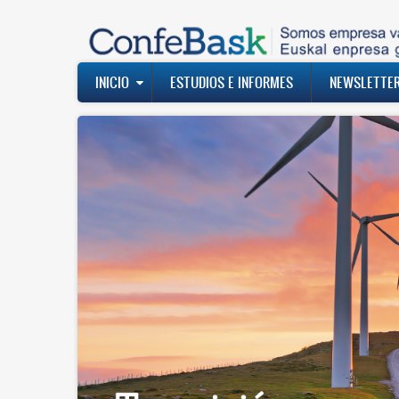
Pasar
al
contenido
principal
Navegación
INICIO
ESTUDIOS E INFORMES
NEWSLETTE
principal