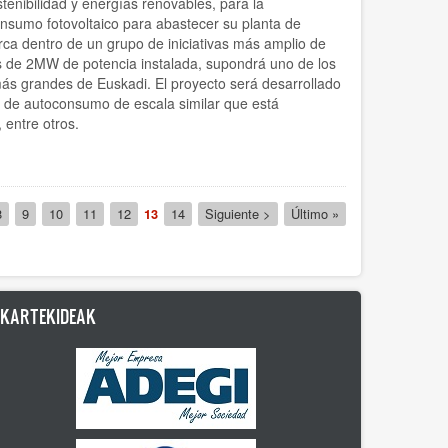
tenibilidad y energías renovables, para la
onsumo fotovoltaico para abastecer su planta de
rca dentro de un grupo de iniciativas más amplio de
s de 2MW de potencia instalada, supondrá uno de los
más grandes de Euskadi. El proyecto será desarrollado
s de autoconsumo de escala similar que está
 entre otros.
na
Página
8
Página
9
Página
10
Página
11
Página
12
Página
13
Página
14
Siguiente
Siguiente >
Última
Último »
actual
página
página
LKARTEKIDEAK