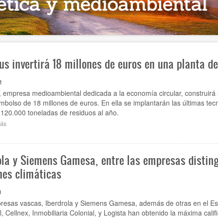
us invertirá 18 millones de euros en una planta d
2
 empresa medioambiental dedicada a la economía circular, construirá s
bolso de 18 millones de euros. En ella se implantarán las últimas tecno
 120.000 toneladas de residuos al año.
ás
sobre
Agaleus
invertirá
18
ola y Siemens Gamesa, entre las empresas disting
millones
de
nes climáticas
euros
en
1
una
planta
resas vascas, Iberdrola y Siemens Gamesa, además de otras en el Es
de
l, Cellnex, Inmobiliaria Colonial, y Logista han obtenido la máxima cali