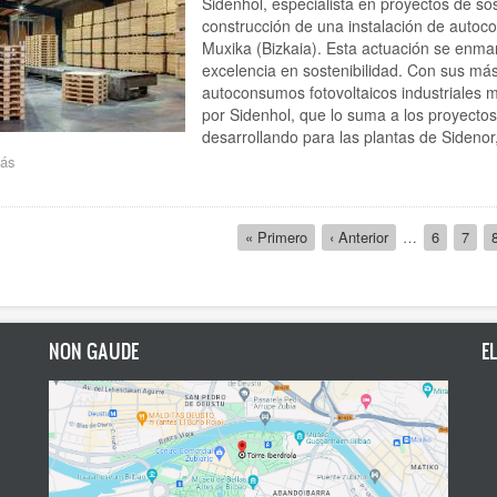
Sidenhol, especialista en proyectos de sos
se
construcción de una instalación de autoc
pueden
Muxika (Bizkaia). Esta actuación se enma
reciclar
excelencia en sostenibilidad. Con sus má
autoconsumos fotovoltaicos industriales 
por Sidenhol, que lo suma a los proyecto
desarrollando para las plantas de Sidenor,
ás
sobre
Sidenhol
construirá
para
ción
Primera
« Primero
Página
‹ Anterior
…
Página
6
Pági
7
EBAKI
página
anterior
XXI
uno
de
los
autoconsumos
NON GAUDE
E
fotovoltaicos
industriales
más
grandes
del
País
Vasco