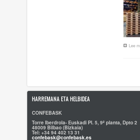
Lee m
Pagina
HARREMANA ETA HELBIDEA
CONFEBASK
Torre Iberdrola- Euskadi Pl. 5, 9ª planta, Dpto 2
48009 Bilbao (Bizkaia)
Tel: +34 94 402 13 31
confebask@confebask.es