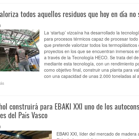
de
Sainz
aloriza todos aquellos residuos que hoy en día no 
desarrolla
más
de
1
300.000
La ‘startup’ vizcaína ha desarrollado la tecnolog
m2
para procesos térmicos capaz de procesar todo t
de
que pretende valorizar todos los termoplásticos
suelo
proyectos en los que se encuentran inmersos en 
industrial
a través de la Tecnología HECO. Se trata del des
en
Bizkaia
mediante esta tecnología, con un rendimiento p
y
como objetivo final, construir una planta para va
refuerza
con una capacidad de unas 2.000 toneladas al 
su
ás
sobre
apuesta
SBS
por
valoriza
la
todos
construcción
hol construirá para EBAKI XXI uno de los autocon
aquellos
sostenible
residuos
es del País Vasco
que
hoy
1
en
día
EBAKI XXI, líder del mercado de madera 
no