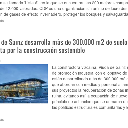
gestión
en su llamada 'Lista A', en la que se encuentran las 200 mejores comp
medioambiental
de 12.000 valoradas. CDP es una organización sin ánimo de lucro dest
en
n de gases de efecto invernadero, proteger los bosques y salvaguardar
Ortuella
ás
sobre
Iberdola
y
Siemens
 de Sainz desarrolla más de 300.000 m2 de suelo i
Gamesa,
entre
ta por la construcción sostenible
las
empresas
1
distinguidas
a
La constructora vizcaína, Viuda de Sainz 
nivel
de promoción industrial con el objetivo d
mundial
están desarrollando más de 300.000 m2 de
por
que abordan con medios y personal altamen
sus
sus proyectos la recuperación de zonas in
acciones
ruina, evitando así la ocupación de nuev
climáticas
principio de actuación que se enmarca en
las políticas estructurales comunitarias y
ás
sobre
Viuda