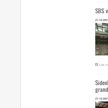
SBS v
21-12-202
Lee m
Siden
grand
21-12-202