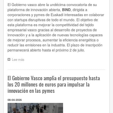
el
El Gobierno vasco abre la undécima convocatoria de su
crecimiento
plataforma de innovación abierta,
BIND
, dirigida a
de
corporaciones y pymes de Euskadi interesadas en colaborar
las
con startups disruptivas de todo el mundo. El objetivo de
start
esta plataforma es mejorar la competitividad del tejido
ups
empresarial vasco gracias al desarrollo de proyectos de
vascas
innovación y a la aplicación de nuevas tecnologías capaces
de mejorar procesos, aumentar la eficiencia energética o
reducir las emisiones en la industria. El plazo de inscripción
permanecerá abierto hasta el próximo 2 de julio.
Lee más
sobre
El
Gobierno
Vasco
El Gobierno Vasco amplía el presupuesto hasta
abre
la
los 20 millones de euros para impulsar la
11ª
innovación en las pymes
convocatoria
a
08-04-2026
empresas
vascas
para