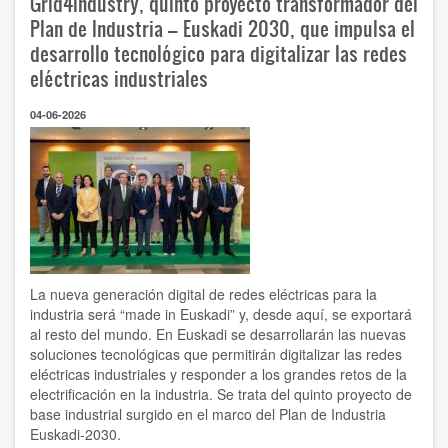
Grid4Industry, quinto proyecto transformador del
establecimientos
de
Plan de Industria – Euskadi 2030, que impulsa el
Euskadi
desarrollo tecnológico para digitalizar las redes
usa
eléctricas industriales
redes
sociales
para
04-06-2026
fines
empresariales
y
el
11,3%
algún
sistema
de
IA
La nueva generación digital de redes eléctricas para la
industria será “made in Euskadi” y, desde aquí, se exportará
al resto del mundo. En Euskadi se desarrollarán las nuevas
soluciones tecnológicas que permitirán digitalizar las redes
eléctricas industriales y responder a los grandes retos de la
electrificación en la industria. Se trata del quinto proyecto de
base industrial surgido en el marco del Plan de Industria
Euskadi-2030.