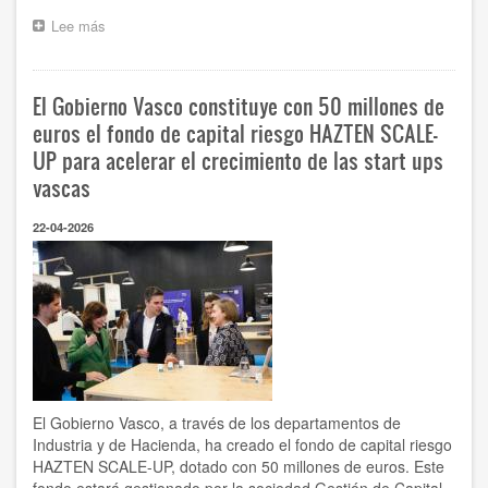
Lee más
sobre
Grid4Industry,
quinto
proyecto
El Gobierno Vasco constituye con 50 millones de
transformador
del
euros el fondo de capital riesgo HAZTEN SCALE-
Plan
UP para acelerar el crecimiento de las start ups
de
vascas
Industria
–
Euskadi
22-04-2026
2030,
que
impulsa
el
desarrollo
tecnológico
para
digitalizar
las
redes
El Gobierno Vasco, a través de los departamentos de
eléctricas
Industria y de Hacienda, ha creado el fondo de capital riesgo
industriales
HAZTEN SCALE-UP, dotado con 50 millones de euros. Este