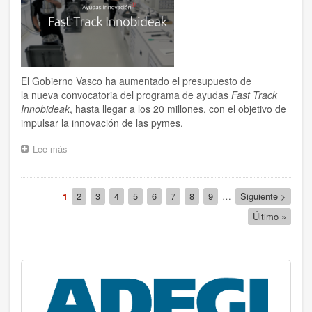
unirse
a
la
plataforma
de
innovación
BIND
El Gobierno Vasco ha aumentado el presupuesto de
la nueva convocatoria del programa de ayudas
Fast Track
Innobideak
,
hasta llegar a los 20 millones, con el objetivo de
impulsar la innovación de las pymes.
Lee más
sobre
El
Gobierno
Vasco
Paginación
Página
1
Página
2
Página
3
Página
4
Página
5
Página
6
Página
7
Página
8
Página
9
…
Siguiente
Siguiente >
amplía
actual
página
el
Última
Último »
presupuesto
página
hasta
los
20
millones
de
euros
para