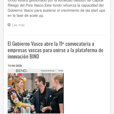
fondo estará gestionado por la sociedad Gestión de Capital
Riesgo del País Vasco.Este fondo refuerza la capacidad del
Gobierno Vasco para acelerar el crecimiento de las start ups
en la fase de scale up.
Lee más
sobre
El
Gobierno
Vasco
El Gobierno Vasco abre la 11ª convocatoria a
constituye
con
empresas vascas para unirse a la plataforma de
50
innovación BIND
millones
de
13-04-2026
euros
el
fondo
de
capital
riesgo
HAZTEN
SCALE-
UP
para
acelerar