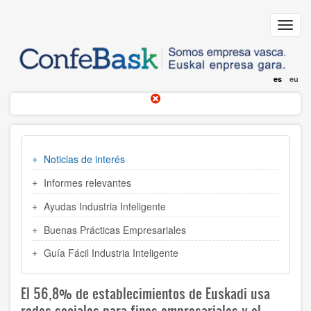
Pasar
al
Toggl
contenido
navig
principal
es
eu
MENU
Noticias de interés
INDUSTRIA
Informes relevantes
Ayudas Industria Inteligente
Buenas Prácticas Empresariales
Guía Fácil Industria Inteligente
El 56,8% de establecimientos de Euskadi usa
redes sociales para fines empresariales y el