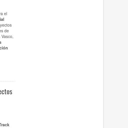
a el
ial
oyectos
es de
s Vasco,
s
ción
ectos
Track