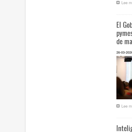
Lee m
El Go
pymes
de ma
26-03-202
Lee m
Inteli