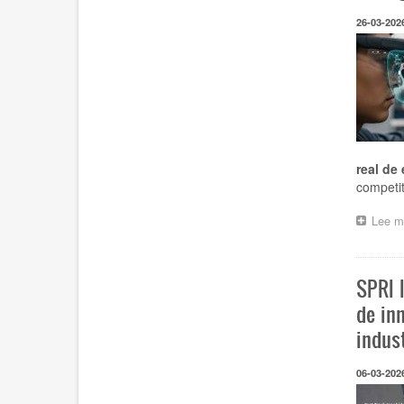
26-03-202
real de
competit
Lee m
SPRI 
de in
indus
06-03-202