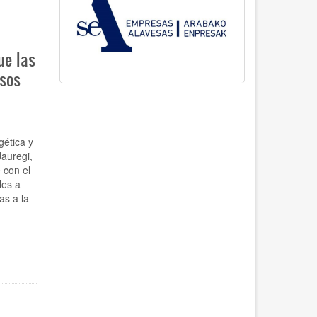
ue las
esos
gética y
Jauregi,
 con el
les a
as a la