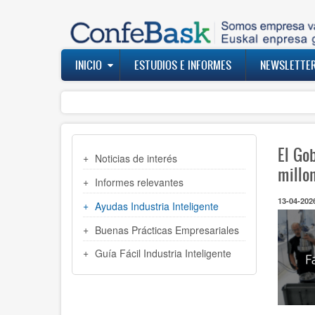
Pasar
al
contenido
principal
Navegación
INICIO
ESTUDIOS E INFORMES
NEWSLETTE
principal
MENU
El Go
Noticias de interés
INDUSTRIA
millo
Informes relevantes
13-04-202
Ayudas Industria Inteligente
Buenas Prácticas Empresariales
Guía Fácil Industria Inteligente