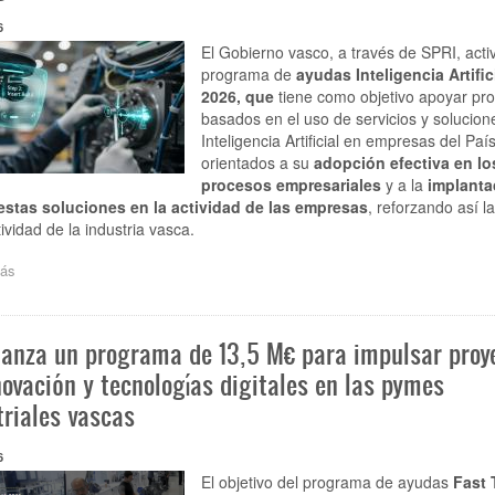
BidaIA,
un
6
itinerario
El Gobierno vasco, a través de SPRI, activ
para
programa de
ayudas Inteligencia Artific
que
2026, que
tiene como objetivo apoyar pr
las
basados en el uso de servicios y solucion
pymes
Inteligencia Artificial en empresas del Paí
incorporen
la
orientados a su
adopción efectiva en lo
Inteligencia
procesos empresariales
y a la
implanta
Artificial
 estas soluciones en la actividad de las empresas
, reforzando así la
en
ividad de la industria vasca.
sus
procesos
ás
sobre
de
Inteligencia
manera
Artificial
estructurada
2026
y
lanza un programa de 13,5 M€ para impulsar proy
gradual
novación y tecnologías digitales en las pymes
triales vascas
6
El objetivo del programa de ayudas
Fast 