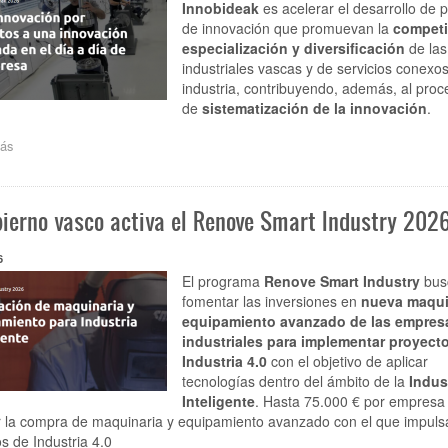
Innobideak
es acelerar el desarrollo de 
de innovación que promuevan la
competi
especialización y diversificación
de la
industriales vascas y de servicios conexos
industria, contribuyendo, además, al proc
de
sistematización de la innovación
.
ás
sobre
SPRI
lanza
un
bierno vasco activa el Renove Smart Industry 202
programa
de
13,5
6
M€
El programa
Renove Smart Industry
bus
para
fomentar las inversiones en
nueva maqui
impulsar
equipamiento avanzado de las empres
proyectos
industriales para implementar proyect
de
Industria 4.0
con el objetivo de aplicar
innovación
y
tecnologías dentro del ámbito de la
Indus
tecnologías
Inteligente
. Hasta 75.000 € por empresa
digitales
r la compra de maquinaria y equipamiento avanzado con el que impuls
en
s de Industria 4.0