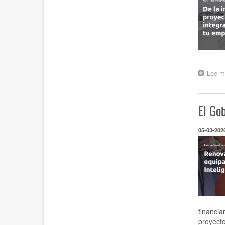
Lee m
El Go
05-03-202
financia
proyecto