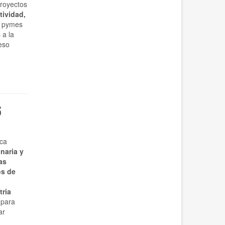
proyectos
tividad,
s pymes
 a la
eso
6
ca
naria y
as
os de
tria
 para
ar