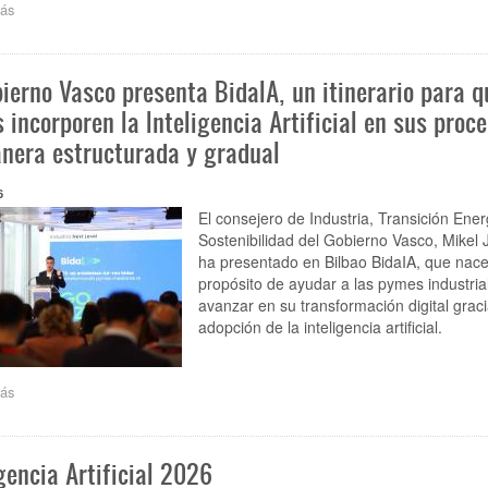
ás
sobre
El
Gobierno
Vasco
bierno Vasco presenta BidaIA, un itinerario para q
amplía
el
 incorporen la Inteligencia Artificial en sus proc
presupuesto
nera estructurada y gradual
hasta
los
20
6
millones
El consejero de Industria, Transición Ener
de
Sostenibilidad del Gobierno Vasco, Mikel 
euros
ha presentado en Bilbao BidaIA, que nace
para
propósito de ayudar a las pymes industria
impulsar
la
avanzar en su transformación digital graci
innovación
adopción de la inteligencia artificial.
en
las
pymes
ás
sobre
El
Gobierno
Vasco
gencia Artificial 2026
presenta