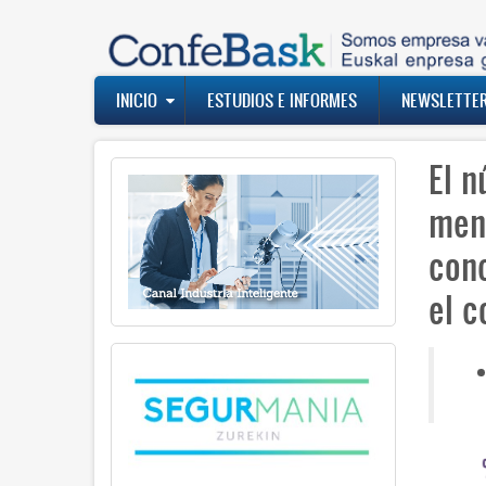
Pasar
al
contenido
principal
Navegación
INICIO
ESTUDIOS E INFORMES
NEWSLETTE
principal
El 
men
con
el c