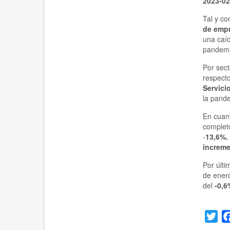
2023-02
Tal y co
de emp
una caí
pandemi
Por sec
respect
Servici
la pand
En cuan
completo
-
13,6%.
increm
Por últi
de ener
del
-0,6
Twi