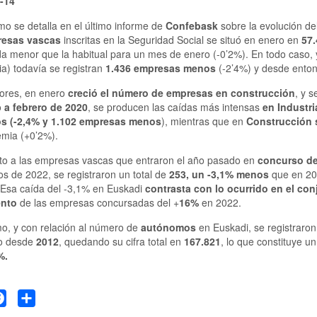
-14
mo se detalla en el último informe de
Confebask
sobre la evolución de
resas vascas
inscritas en la Seguridad Social se situó en enero en
57.
da menor que la habitual para un mes de enero (-0’2%). En todo caso
a) todavía se registran
1.436 empresas menos
(-2’4%) y desde enton
tores, en enero
creció el número de empresas en construcción
, y 
o
a febrero de 2020
, se producen las caídas más intensas
en Industri
os (-2,4% y 1.102 empresas menos
), mientras que en
Construcción 
emia (+0’2%).
to a las empresas vascas que entraron el año pasado en
concurso de
s de 2022, se registraron un total de
253, un -3,1% menos
que en 202
Esa caída del -3,1% en Euskadi
contrasta con lo ocurrido en el con
ento
de las empresas concursadas del +
16%
en 2022.
mo, y con relación al número de
autónomos
en Euskadi, se registraro
o desde
2012
, quedando su cifra total en
167.821
, lo que constituye u
%.
tter
Facebook
Share