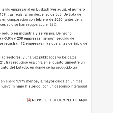
l tejido empresarial en Euskadi (
ver aquí
), el
número
457
, tras registrar un descenso de 363. Se trata de
, y en comparación con
febrero de 2020
(antes de la
ces sólo se han recuperado el 32%.
se
redujo en industria y servicios
. De hecho,
a
(-3,6% y 238 empresas menos
), seguido de
se registran 12 empresas más
que antes del inicio de
 acreedores
, y una vez publicados ya los datos
1, tras reducirse esa cifra en el
cuarto trimestre
un
junto del Estado
, en donde se ha producido un
n en enero
1.175 menos,
la
mayor caída
en un mes
n nuevo
mínimo histórico
, con un descenso interanual
NEWSLETTER COMPLETO AQUÍ