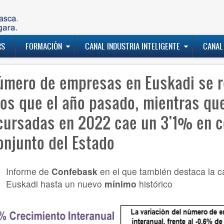
RS
FORMACIÓN
CANAL INDUSTRIA INTELIGENTE
CANAL
número de empresas en Euskadi se 
os que el año pasado, mientras qu
cursadas en 2022 cae un 3’1% en co
onjunto del Estado
Informe de
Confebask
en el que también destaca la 
Euskadi hasta un nuevo
mínimo
histórico