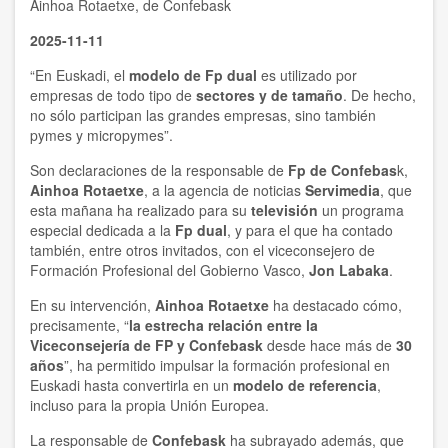
Ainhoa Rotaetxe, de Confebask
2025-11-11
“En Euskadi, el
modelo de Fp dual
es utilizado por
empresas de todo tipo de
sectores y de tamaño
. De hecho,
no sólo participan las grandes empresas, sino también
pymes y micropymes”.
Son declaraciones de la responsable de
Fp de Confebas
k,
Ainhoa Rotaetxe
, a la agencia de noticias
Servimedia
, que
esta mañana ha realizado para su
televisión
un programa
especial dedicada a la
Fp dual
, y para el que ha contado
también, entre otros invitados, con el viceconsejero de
Formación Profesional del Gobierno Vasco,
Jon Labaka
.
En su intervención,
Ainhoa Rotaetxe
ha destacado cómo,
precisamente, “
la estrecha relación entre la
Viceconsejería de FP y Confebask
desde hace más de
30
años
”, ha permitido impulsar la formación profesional en
Euskadi hasta convertirla en un
modelo de referencia
,
incluso para la propia Unión Europea.
La responsable de
Confebask
ha subrayado además, que