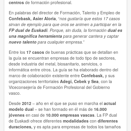
centros
de formación profesional.
En palabras del director de Formación, Talento y Empleo de
Confebask, Asier Aloria
, “
nos gustaría que estos 17 casos
sirvan de ejemplo para que oros se animen a participar en la
FP dual de Euskadi
. Porque, sin duda, la formación
dual es
una magnifica herramienta
para generar cantera y captar
nuevo talento
para cualquier empresa.”
Entre los
17 casos
de buenas prácticas que se detallan en
la guía se encuentran empresas de todo tipo de sectores,
desde industria del metal, biosanitario, servicios, o
informática entre otros.
La guía se ha elaborado dentro del
marco de colaboración existente entre
Confebask,
y sus
organizaciones territoriales
Adegi, Cebek y Sea
, con la
Viceconsejería de Formación Profesional del Gobierno
vasco.
Desde
2012
– año en el que se puso en marcha el
actual
modelo dual
– se han formado en él más de
16.000
jóvenes
en casi de
10.000 empresas vascas
. La FP dual
de Euskadi ofrece diferentes
modalidades
con
diferentes
duraciones,
y es apta para empresas de todos los tamaños