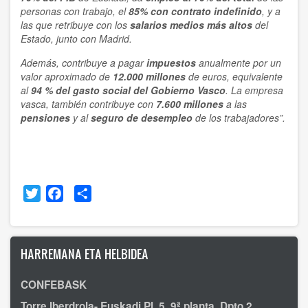
personas con trabajo, el
85% con contrato indefinido
, y a
las que retribuye con los
salarios medios más altos
del
Estado, junto con Madrid.
Además, contribuye a pagar
impuestos
anualmente por un
valor aproximado de
12.000 millones
de euros, equivalente
al
94 % del gasto social del Gobierno Vasco
. La empresa
vasca, también contribuye con
7.600 millones
a las
pensiones
y al
seguro de desempleo
de los trabajadores”.
Twitter
Facebook
Share
HARREMANA ETA HELBIDEA
CONFEBASK
Torre Iberdrola- Euskadi Pl. 5, 9ª planta, Dpto 2