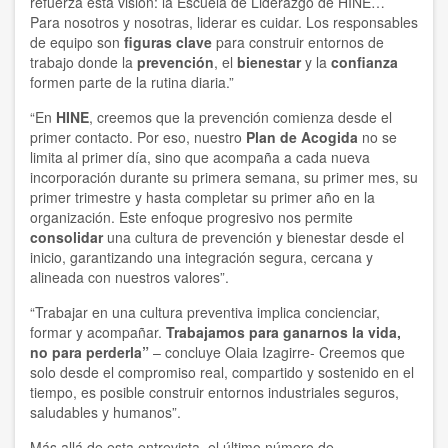
refuerza esta visión: la Escuela de Liderazgo de HINE…
Para nosotros y nosotras, liderar es cuidar. Los responsables
de equipo son
figuras clave
para construir entornos de
trabajo donde la
prevención
, el
bienestar
y la
confianza
formen parte de la rutina diaria.”
“En
HINE
, creemos que la prevención comienza desde el
primer contacto. Por eso, nuestro
Plan de Acogida
no se
limita al primer día, sino que acompaña a cada nueva
incorporación durante su primera semana, su primer mes, su
primer trimestre y hasta completar su primer año en la
organización. Este enfoque progresivo nos permite
consolidar
una cultura de prevención y bienestar desde el
inicio, garantizando una integración segura, cercana y
alineada con nuestros valores”.
“Trabajar en una cultura preventiva implica concienciar,
formar y acompañar.
Trabajamos para ganarnos la vida,
no para perderla”
– concluye Olaia Izagirre- Creemos que
solo desde el compromiso real, compartido y sostenido en el
tiempo, es posible construir entornos industriales seguros,
saludables y humanos”.
Más allá de esta entrevista, el último número de