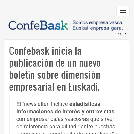
Skip
to
Toggl
main
navig
content
es
eu
Confebask inicia la
publicación de un nuevo
boletín sobre dimensión
empresarial en Euskadi.
El ‘newsletter’ incluye
estadísticas,
informaciones de interés y entrevistas
con empresarios/as vascos/as que sirven
de referencia para difundir entre nuestras
empresas la importancia de ganar tamaño